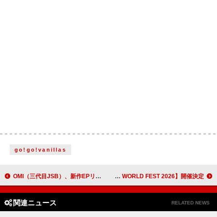
go!go!vanillas
OMI（三代目JSB）、新作EPリード曲「THE FUSION」MVのテーマは“自分自身の中で起こる融合の瞬間”
SANDとCRYSTAL LAKEが主催する【FURIOUS WORLD FEST 2026】開催決定
関連ニュース
RELATED NEWS