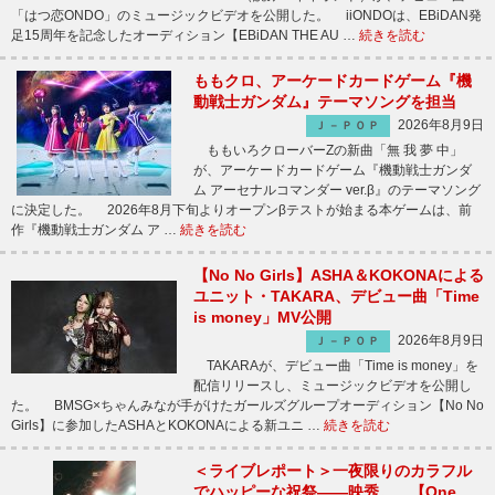
「はつ恋ONDO」のミュージックビデオを公開した。 iiONDOは、EBiDAN発
足15周年を記念したオーディション【EBiDAN THE AU …
続きを読む
ももクロ、アーケードカードゲーム『機
動戦士ガンダム』テーマソングを担当
2026年8月9日
Ｊ－ＰＯＰ
ももいろクローバーZの新曲「無 我 夢 中」
が、アーケードカードゲーム『機動戦士ガンダ
ム アーセナルコマンダー ver.β』のテーマソング
に決定した。 2026年8月下旬よりオープンβテストが始まる本ゲームは、前
作『機動戦士ガンダム ア …
続きを読む
【No No Girls】ASHA＆KOKONAによる
ユニット・TAKARA、デビュー曲「Time
is money」MV公開
2026年8月9日
Ｊ－ＰＯＰ
TAKARAが、デビュー曲「Time is money」を
配信リリースし、ミュージックビデオを公開し
た。 BMSG×ちゃんみなが手がけたガールズグループオーディション【No No
Girls】に参加したASHAとKOKONAによる新ユニ …
続きを読む
＜ライブレポート＞一夜限りのカラフル
でハッピーな祝祭――映秀。、【One