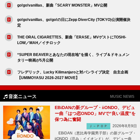
go!go!vanillas、新曲「SCARY MONSTER」MV公開
go!go!vanillas、go!go!の日にZepp DiverCity (TOKYO)公演開催決
定
THE ORAL CIGARETTES、新曲「ERASE」MVゲストにTOSHI-
LOW／MAH／イチロック
“SUPER BEAVERとあなたの現在地”を描く、ライブ＆ドキュメン
タリー映画が5月公開
フレデリック、Lucky Kilimanjaroと対バンライブ決定 自主企画
【UMIMOYASU 2026-2027 MOVE】
音楽ニュース
MUSIC NEWS
EBiDANの新グループ・iiONDO、デビュ
ー曲「はつ恋ONDO」MVで“良い温度”を
保つ為に奮闘
2026年8月9日
Ｊ－ＰＯＰ
EBiDAN（恵比寿学園男子部）の新グループ・
iiONDO（読み：イイオンド）が、デビュー曲