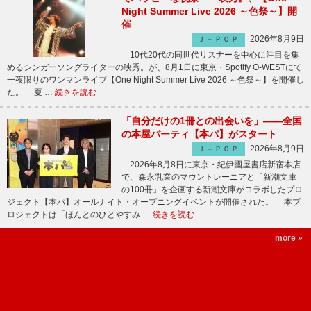
Night Summer Live 2026 ～色祭～】開
催
2026年8月9日
Ｊ－ＰＯＰ
10代20代の同世代リスナーを中心に注目を集
めるシンガーソングライターの映秀。が、8月1日に東京・Spotify O-WESTにて
一夜限りのワンマンライブ【One Night Summer Live 2026 ～色祭～】を開催し
た。 夏 …
続きを読む
「自分だけの1冊との出会いを」――全国
の本屋パーティ【本パ】がスタート
2026年8月9日
Ｊ－ＰＯＰ
2026年8月8日に東京・紀伊國屋書店新宿本店
で、森永乳業のマウントレーニアと「新潮文庫
の100冊」を企画する新潮文庫がコラボしたプロ
ジェクト【本パ】オールナイト・オープニングイベントが開催された。 本プ
ロジェクトは「ほんとのひとやすみ …
続きを読む
more »