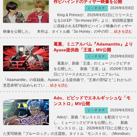
作ビハインドのティザー映像を公開
2026年8月8日
Ｊ－ＰＯＰ
King & Princeが、2026年9月2日にリリースと
なる1st EP『So Honey EP』より、初回限定盤B
に収録されるEP制作ビハインド映像のティザー
映像を公開した。 本作は、タイトル曲「So Honey」の中の印 …
続きを読む
葛葉、ミニアルバム『Adamantite』より
Ayase提供曲「王道」MV公開
2026年8月8日
Ｊ－ＰＯＰ
葛葉が、新曲「王道」のミュージックビデオ
を公開した。 新曲「王道」は、2026年7月29
日にリリースされたニューミニアルバム
『Adamantite』の収録曲。Ayaseによる提供曲で、“王者の苦悩”と“これからの
意思表明”が込められてい …
続きを読む
Ado、ビビッドでエネルギッシュな「モ
ンストロ」MV公開
2026年8月8日
Ｊ－ＰＯＰ
Adoが、新曲「モンストロ」を配信リリース
し、ミュージックビデオを公開した。 新曲
「モンストロ」は、2026年8月7日に公開となっ
た実写映画『ブルーロック』の主題歌。タイトル「モンストロ」（Monstruo）