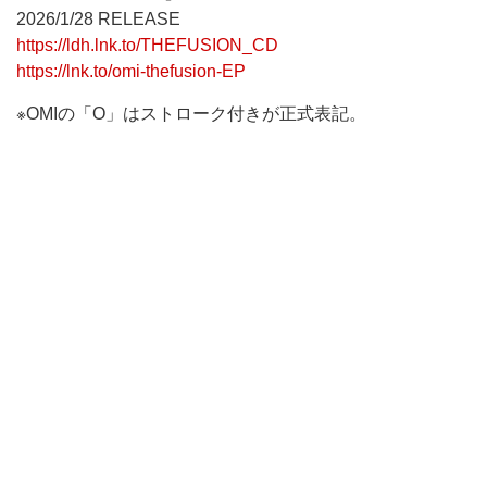
2026/1/28 RELEASE
https://ldh.lnk.to/THEFUSION_CD
https://lnk.to/omi-thefusion-EP
※OMIの「O」はストローク付きが正式表記。