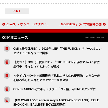
OMI
ClariS、パチンコ・パチスロ『リコリス・リコイル』搭載の新曲「Trigger」配信リリース
go!go!vanillas、仙台公演より「SCARY MONSTER」ライブ映像を公開
関連ニュース
RELATED NEWS
OMI（三代目JSB）、2026年にEP『THE FUSION』リリース＆コン
セプチュアルなライブ開催
【先ヨミ】OMI（三代目JSB）『THE FUSION』現在アルバム首位
走行中 るぅと（すとぷり）が追う
＜ライブレポート＞岩田剛典「挑戦こそ人生の醍醐味」大きな一歩
を踏み出した自身初アジアツアー東京公演
GENERATIONS公式キャラクター「ジェ猫」がLINEスタンプに
【FM OSAKA 55th anniversary RADIO WONDERLAND】EXILE
SHOKICHI、BALLISTIK BOYZ出演決定