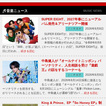
音楽ニュース
MUSIC NEWS
SUPER EIGHT、2027年春にニューアル
バム発売＆アリーナツアー開催
2026年8月8日
Ｊ－ＰＯＰ
SUPER EIGHTが、2027年春にニューアルバ
ムをリリースし、アリーナツアーを開催する。
本情報の発表が行われた日は、“令和8年8月8
日”という「888」が並ぶ“超八（スーパーエイト）の日”。SUPER EIGHTは、前
日に行われ …
続きを読む
中島健人が『オールナイトニッポン』パ
ーソナリティ、人生相談を受け『遊戯
王』の話をするコーナーも
2026年8月8日
Ｊ－ＰＯＰ
中島健人が、2026年8月14日深夜に放送とな
るニッポン放送『オールナイトニッポン』のパ
ーソナリティを担当する。 8月19日にニューシングル『鬼事 / Fiction Love』
がリリースされることを記念して、中島健人が通称“1部”のパ …
続きを読む
King & Prince、EP『So Honey EP』制