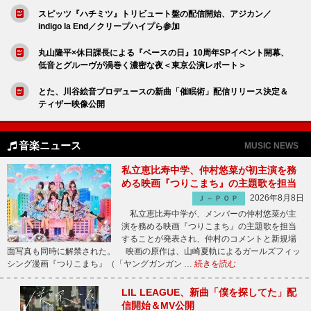
スピッツ『ハチミツ』トリビュート盤の配信開始、アジカン／
indigo la End／クリープハイプら参加
丸山隆平×休日課長による『ベースの日』10周年SPイベント開幕、
低音とグルーヴが渦巻く濃密な夜＜東京公演レポート＞
とた、川谷絵音プロデュースの新曲「催眠術」配信リリース決定＆
ティザー映像公開
音楽ニュース
MUSIC NEWS
私立恵比寿中学、仲村悠菜が初主演を務
める映画『つりこまち』の主題歌を担当
2026年8月8日
Ｊ－ＰＯＰ
私立恵比寿中学が、メンバーの仲村悠菜が主
演を務める映画『つりこまち』の主題歌を担当
することが発表され、仲村のコメントと新規場
面写真も同時に解禁された。 映画の原作は、山崎夏軌によるガールズフィッ
シング漫画『つりこまち』（「ヤングガンガン …
続きを読む
LIL LEAGUE、新曲「僕を探してた」配
信開始＆MV公開