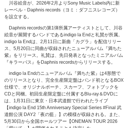
川谷絵音が、2026年2月よりSony Music Labels内に新
レーベル・Daphnis records（ヨミ：ダフニスレコーズ）
を設立する。
Daphnis recordsの第1弾所属アーティストとして、川谷
絵音が展開するバンドであるindigo la Endと礼賛が所属。
indigo la Endは、2月11日に新曲「カグラ」を配信リリー
ス、5月20日に同曲が収録されたニューアルバム『満ちた
紫』をリリース。礼賛は、先日発表となったミニアルバム
『キラーパス』をDaphnis recordsからリリースする。
indigo la Endのニューアルバム『満ちた紫』は4形態で
のリリースとなり、完全生産限定盤はバンド初となるBOX
仕様で、オリジナルポーチ、スカーフ、フォトブックを
CDと同梱。初回生産限定盤に付属するBlu-ray＆DVDに
は、1月31日に東京・日本武道館で行われたライブ
【indigo la End 15th Anniversary Special Series #Final 武
道館公演 DAY2「夜の藍」】の模様が収録される。また、
5月30日から全国ホールツアー【ONEMAN TOUR 2026