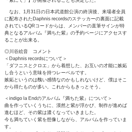
「紫にて」】が開催されることも決定した。
なお、1月31日の日本武道館公演の終演後、来場者全員
に配布されたDaphnis recordsのステッカーの裏面に記載
されているQRコードからは、メンバーの直筆サインが特
典となるアルバム『満ちた紫』の予約ページにアクセスす
ることが出来る。
◎川谷絵音 コメント
＜Daphnis recordsについて＞
「ダフニスとクロエ」から着想した、お互いの才能に嫉妬
し合うという意味を持つレーベルです。
嫉妬というのは醜い感情なのかもしれないけど、僕はそこ
から得たものが多い。これからもきっとそう。
＜indigo la Endのアルバム『満ちた紫』について＞
曲を作っていくうちに、漠然と紫が浮かび、制作が進めば
進むほど、その紫は濃くなっていきました。
今も満ちていく紫を想像しながら、アルバムを作っていま
す。