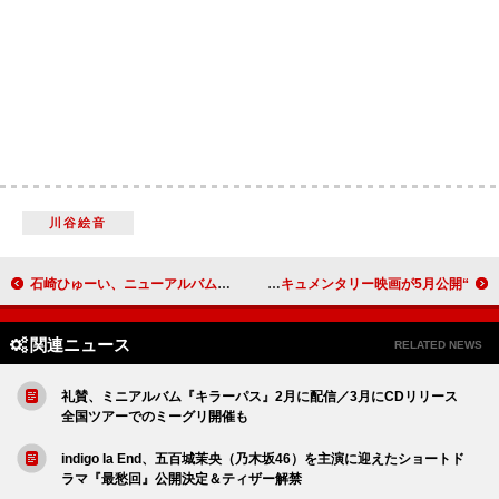
川谷絵音
石崎ひゅーい、ニューアルバムのタイトル＆ジャケットを公開
“SUPER BEAVERとあなたの現在地”を描く、ライブ＆ドキュメンタリー映画が5月公開
関連ニュース
RELATED NEWS
礼賛、ミニアルバム『キラーパス』2月に配信／3月にCDリリース
全国ツアーでのミーグリ開催も
indigo la End、五百城茉央（乃木坂46）を主演に迎えたショートド
ラマ『最愁回』公開決定＆ティザー解禁