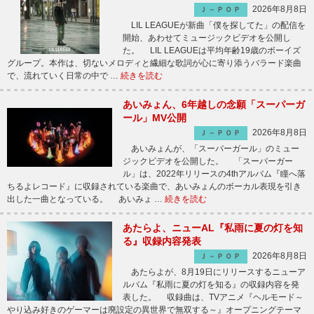
2026年8月8日
Ｊ－ＰＯＰ
LIL LEAGUEが新曲「僕を探してた」の配信を
開始、あわせてミュージックビデオを公開し
た。 LIL LEAGUEは平均年齢19歳のボーイズ
グループ。本作は、切ないメロディと繊細な歌詞が心に寄り添うバラード楽曲
で、流れていく日常の中で …
続きを読む
あいみょん、6年越しの念願「スーパーガ
ール」MV公開
2026年8月8日
Ｊ－ＰＯＰ
あいみょんが、「スーパーガール」のミュー
ジックビデオを公開した。 「スーパーガー
ル」は、2022年リリースの4thアルバム『瞳へ落
ちるよレコード』に収録されている楽曲で、あいみょんのボーカル表現を引き
出した一曲となっている。 あいみょ …
続きを読む
あたらよ、ニューAL『私雨に夏の灯を知
る』収録内容発表
2026年8月8日
Ｊ－ＰＯＰ
あたらよが、8月19日にリリースするニューア
ルバム『私雨に夏の灯を知る』の収録内容を発
表した。 収録曲は、TVアニメ『ヘルモード～
やり込み好きのゲーマーは廃設定の異世界で無双する～』オープニングテーマ