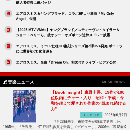
購入者特典は缶バッジ
エアロスミス＆ヤングブラッド、コラボEPより新曲「My Only
Angel」公開
【2025 MTV VMAs】ヤングブラッド／スティーヴン・タイラー＆
ジョー・ペリーら、故オジー・オズボーン追悼メドレー披露
エアロスミス、ミニLP仕様CD復刻シリーズ第2弾9/24発売 ボートラ
には世界初CD化音源も
エアロスミス、名曲「Dream On」和訳付きライブ・ビデオ公開
音楽ニュース
MUSIC NEWS
【Book Insight】東野圭吾、19作が100
位以内にチャート入り 昭和・平成・令
和を超えて愛された作家の"読まれ続ける
力"
2026年8月7日
Ｊ－ＰＯＰ
7月23日未明、東野圭吾が68歳で逝去した。
1985年、『放課後』で江戸川乱歩賞を受賞してデビューし、2006年『容疑者X