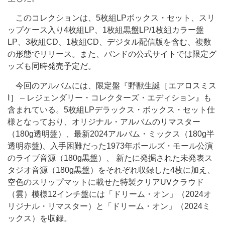
このコレクションは、5枚組LPボックス・セット、スリ
ップケース入り4枚組LP、1枚組黒盤LP/1枚組カラー盤
LP、3枚組CD、1枚組CD、デジタル配信版を含む、複数
の形態でリリース。また、バンドの公式サイトでは限定グ
ッズも同時発売予定だ。
今回のアルバムには、限定盤『野獣生誕［エアロスミス
Ⅰ］ – レジェンダリー・コレクターズ・エディション』も
含まれている。5枚組LPデラックス・ボックス・セット仕
様となっており、オリジナル・アルバムのリマスター
（180g透明盤）、最新2024アルバム・ミックス（180g半
透明赤盤)、入手困難だった1973年ポールズ・モール公演
のライブ音源（180g黒盤）、 新たに発掘された未発表ス
タジオ音源（180g黒盤）をそれぞれ収録した4枚に加え、
空色のスリップマットに載せた特製クリアUVクラウド
（雲）模様12インチ盤には「ドリーム・オン」（2024オ
リジナル・リマスター）と「ドリーム・オン」（2024ミ
ックス）を収録。