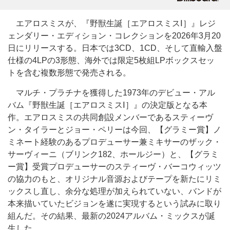
エアロスミスが、『野獣生誕［エアロスミスⅠ］』レジ
ェンダリー・エディション・コレクションを2026年3月20
日にリリースする。日本では3CD、1CD、そして直輸入盤
仕様の4LPの3形態、海外では限定5枚組LPボックスセッ
トを含む複数形態で発売される。
マルチ・プラチナを獲得した1973年のデビュー・アル
バム『野獣生誕［エアロスミスⅠ］』の決定版となる本
作。エアロスミスの共同創設メンバーであるスティーヴ
ン・タイラーとジョー・ペリーは今回、【グラミー賞】ノ
ミネート経験のあるプロデューサー兼ミキサーのザック・
サーヴィーニ（ブリンク182、ホールジー）と、【グラミ
ー賞】受賞プロデューサーのスティーヴ・バーコウィッツ
の協力のもと、オリジナル音源およびテープを新たにリミ
ックスし直し、余分な処理が加えられていない、バンドが
本来描いていたビジョンを遂に実現するという試みに取り
組んだ。その結果、最新の2024アルバム・ミックスが誕
生した。