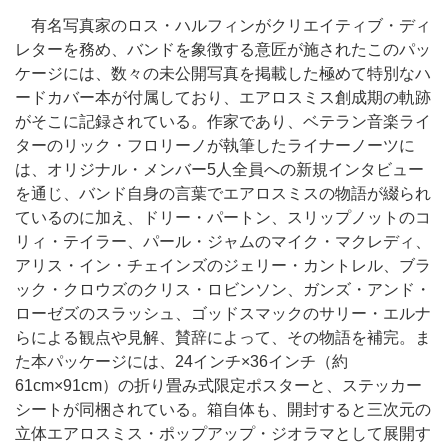
有名写真家のロス・ハルフィンがクリエイティブ・ディ
レターを務め、バンドを象徴する意匠が施されたこのパッ
ケージには、数々の未公開写真を掲載した極めて特別なハ
ードカバー本が付属しており、エアロスミス創成期の軌跡
がそこに記録されている。作家であり、ベテラン音楽ライ
ターのリック・フロリーノが執筆したライナーノーツに
は、オリジナル・メンバー5人全員への新規インタビュー
を通じ、バンド自身の言葉でエアロスミスの物語が綴られ
ているのに加え、ドリー・パートン、スリップノットのコ
リィ・テイラー、パール・ジャムのマイク・マクレディ、
アリス・イン・チェインズのジェリー・カントレル、ブラ
ック・クロウズのクリス・ロビンソン、ガンズ・アンド・
ローゼズのスラッシュ、ゴッドスマックのサリー・エルナ
らによる観点や見解、賛辞によって、その物語を補完。ま
た本パッケージには、24インチ×36インチ（約
61cm×91cm）の折り畳み式限定ポスターと、ステッカー
シートが同梱されている。箱自体も、開封すると三次元の
立体エアロスミス・ポップアップ・ジオラマとして展開す