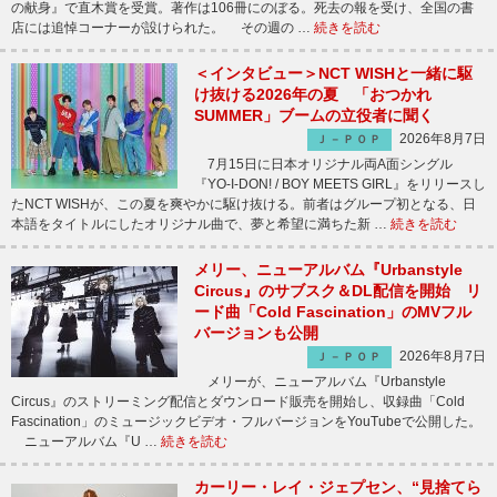
の献身』で直木賞を受賞。著作は106冊にのぼる。死去の報を受け、全国の書
店には追悼コーナーが設けられた。 その週の …
続きを読む
＜インタビュー＞NCT WISHと一緒に駆
け抜ける2026年の夏 「おつかれ
SUMMER」ブームの立役者に聞く
2026年8月7日
Ｊ－ＰＯＰ
7月15日に日本オリジナル両A面シングル
『YO-I-DON! / BOY MEETS GIRL』をリリースし
たNCT WISHが、この夏を爽やかに駆け抜ける。前者はグループ初となる、日
本語をタイトルにしたオリジナル曲で、夢と希望に満ちた新 …
続きを読む
メリー、ニューアルバム『Urbanstyle
Circus』のサブスク＆DL配信を開始 リ
ード曲「Cold Fascination」のMVフル
バージョンも公開
2026年8月7日
Ｊ－ＰＯＰ
メリーが、ニューアルバム『Urbanstyle
Circus』のストリーミング配信とダウンロード販売を開始し、収録曲「Cold
Fascination」のミュージックビデオ・フルバージョンをYouTubeで公開した。
ニューアルバム『U …
続きを読む
カーリー・レイ・ジェプセン、“見捨てら