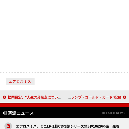
エアロスミス
松岡昌宏、“人生の分岐点について語り合う”松下奈緒のラジオ番組『KENEDIX CROSSROADS』に登場
ニッキー・ミナージュ、米国市民権取得への道を迅速化する“トランプ・ゴールド・カード”投稿
関連ニュース
RELATED NEWS
エアロスミス、ミニLP仕様CD復刻シリーズ第3弾10/29発売 先着