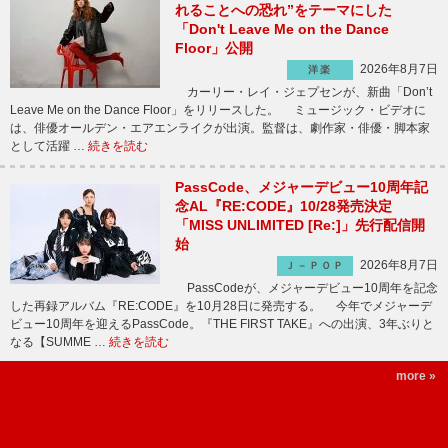
れることへの恐れ”をテーマにした
「Don't Leave Me on the Dance
Floor」公開
2026年8月7日
洋楽
カーリー・レイ・ジェプセンが、新曲「Don’t
Leave Me on the Dance Floor」をリリースした。 ミュージック・ビデオに
は、俳優オールデン・エアエンライクが出演。監督は、劇作家・俳優・脚本家
として活躍 …
続きを読む
PassCode、メジャーデビュー10周年記
念AL『RE:CODE』10/28発売決定
「MISS UNLIMITED [Re:]」先行配信開
始
2026年8月7日
Ｊ－ＰＯＰ
PassCodeが、メジャーデビュー10周年を記念
した再録アルバム『RE:CODE』を10月28日に発売する。 今年でメジャーデ
ビュー10周年を迎えるPassCode。『THE FIRST TAKE』への出演、3年ぶりと
なる【SUMME …
続きを読む
more »