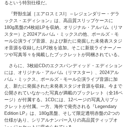
るという特別仕様だ。
『野獣生誕［エアロスミスⅠ］ – レジェンダリー・デラ
ックス・エディション』は、高品質スリップケースに
180g黒盤の4枚組LPを収納。オリジナル・アルバム（リマ
スター）と2024アルバム・ミックスの他、ポールズ・モ
ール公演ライブ音源、および新たに発掘した未発表スタジ
オ音源を収録したLP2枚を追加。そこに新規ライナーノー
ツや写真等々を掲載したブックレットが同梱されている。
さらに、3枚組CDのエクスパンディッド・エディション
には、オリジナル・アルバム（リマスター）、2024アル
バム・ミックス、ポールズ・モール公演ライブ音源に加
え、新たに発掘された未発表スタジオ音源を収録。今まで
公開されていなかった写真が満載のブックレット（全16ペ
ージ）が付属する。1CDには、12ページの写真入りブッ
クレットが付属。一方、海外で発売される『Legendary
Edition LP』は、180g黒盤、そして限定透明赤盤の2つの
仕様があり、シリアルナンバー入りの高品質ティップオ
ン・ジャケットに収められている。