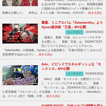
King & Princeが、2026年9月2日にリリースと
なる1st EP『So Honey EP』より、初回限定盤B
に収録されるEP制作ビハインド映像のティザー
映像を公開した。 本作は、タイトル曲「So Honey」の中の印 …
続きを読む
葛葉、ミニアルバム『Adamantite』より
Ayase提供曲「王道」MV公開
2026年8月8日
Ｊ－ＰＯＰ
葛葉が、新曲「王道」のミュージックビデオ
を公開した。 新曲「王道」は、2026年7月29
日にリリースされたニューミニアルバム
『Adamantite』の収録曲。Ayaseによる提供曲で、“王者の苦悩”と“これからの
意思表明”が込められてい …
続きを読む
Ado、ビビッドでエネルギッシュな「モ
ンストロ」MV公開
2026年8月8日
Ｊ－ＰＯＰ
Adoが、新曲「モンストロ」を配信リリース
し、ミュージックビデオを公開した。 新曲
「モンストロ」は、2026年8月7日に公開となっ
た実写映画『ブルーロック』の主題歌。タイトル「モンストロ」（Monstruo）
は、スペイン語で「怪物」の意 …
続きを読む
SUPER EIGHT、THEイナズマ戦隊を迎え