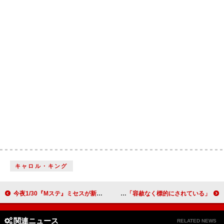
キャロル・キング
今夜1/30『Mステ』ミセスが新曲「lulu.」披露ほか、ちゃんみな／ミスチル／Saucy Dog／SixTONES／スカパラVSアイナ
レディー・ガガ、来日公演でICEを非難「容赦なく標的にされている」
関連ニュース
RELATED NEWS