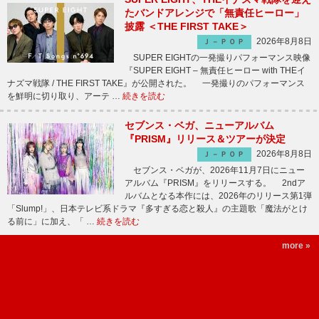
たバンドアレンジで「無責任ヒーロー」
披露 ＜THE FIRST TAKE＞
2026年8月8日
Ｊ－ＰＯＰ
SUPER EIGHTの一発撮りパフォーマンス映像
『SUPER EIGHT – 無責任ヒーロー with THEイ
ナズマ戦隊 / THE FIRST TAKE』が公開された。 一発撮りのパフォーマンス
を鮮明に切り取り、アーテ …
続きを読む
セブンス・ベガ、ニューアルバム
『PRISM』リリース＆ツアーが決定
2026年8月8日
Ｊ－ＰＯＰ
セブンス・ベガが、2026年11月7日にニュー
アルバム『PRISM』をリリースする。 2ndア
ルバムとなる本作には、2026年のリリース第1弾
「Slump!」、日本テレビ系ドラマ『多すぎる恋と殺人』の主題歌「魔法がとけ
る前に」に加え、「 …
続きを読む
more »