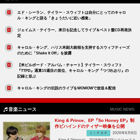
エド・シーラン、テイラー・スウィフトは自分にとってのキャロ
ル・キングと語る「きょうだいに近い感覚」
ジェイムス・テイラー、来日を記念してライブ＆ベスト盤CD再発決
定
キャロル・キング、ハリス米副大統領を支持するスウィフティーズ
のために「Shake It Off」を披露
【米ビルボード・アルバム・チャート】テイラー・スウィフト
『TTPD』通算15週目の首位、キャロル・キング『つづれおり』の
記録と並ぶ
キャロル・キングの伝説のライブをWOWOWで放送＆配信
音楽ニュース
MUSIC NEWS
King & Prince、EP『So Honey EP』制
作ビハインドのティザー映像を公開
2026年8月8日
Ｊ－ＰＯＰ