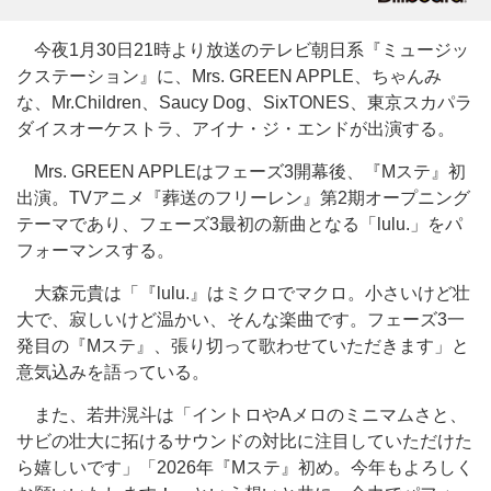
今夜1月30日21時より放送のテレビ朝日系『ミュージッ
クステーション』に、Mrs. GREEN APPLE、ちゃんみ
な、Mr.Children、Saucy Dog、SixTONES、東京スカパラ
ダイスオーケストラ、アイナ・ジ・エンドが出演する。
Mrs. GREEN APPLEはフェーズ3開幕後、『Mステ』初
出演。TVアニメ『葬送のフリーレン』第2期オープニング
テーマであり、フェーズ3最初の新曲となる「lulu.」をパ
フォーマンスする。
大森元貴は「『lulu.』はミクロでマクロ。小さいけど壮
大で、寂しいけど温かい、そんな楽曲です。フェーズ3一
発目の『Mステ』、張り切って歌わせていただきます」と
意気込みを語っている。
また、若井滉斗は「イントロやAメロのミニマムさと、
サビの壮大に拓けるサウンドの対比に注目していただけた
ら嬉しいです」「2026年『Mステ』初め。今年もよろしく