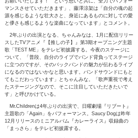
お願いいたします！ という想いと共に、全力でパフォー
マンスさせていただきます」、藤澤涼架は「自分の魂の起
源を感じるような壮大さと、身近にあるものに対しての愛
と儚さも感じるような楽曲になっています」とコメント。
2年ぶりの出演となる、ちゃんみなは、1月に配信リリー
スしたTVアニメ『【推しの子】』第3期オープニング主題
歌「TEST ME」をテレビ初披露する。今夜のステージに
ついて、「普段、自分のライブでバンド背負ってステージ
に立つのですが、そのバックバンドの魅力が伝わるライブ
になるのではないかなと思います。バンドサウンドにもと
てもこだわっています」とちゃんみな。「歌声重視で考え
たステージングなので、そこに注目していただきたいで
す」と呼びかけている。
Mr.Childrenは4年ぶりの出演で、日曜劇場『リブート』
主題歌の「Again」をパフォーマンス。Saucy Dogは昨年
12月リリースのミニアルバム『カレーライス』収録曲の
「まっさら」をテレビ初披露する。