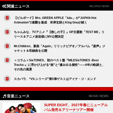
関連ニュース
RELATED NEWS
【ビルボード】Mrs. GREEN APPLE「lulu.」が“JAPAN Hot
Animation”2連覇を達成 米津玄師とKing Gnuが続く
ちゃんみな、TVアニメ『【推しの子】』OP主題歌「TEST ME」リ
リース＆アニメ放送後にMV公開決定
Mr.Children、新曲「Again」リリックビデオ／アルバム『産声』ジ
ャケット＆収録曲を公開
＜コラム＞SixTONES、初のベスト盤『MILESixTONES -Best
Tracks-』に浮かび上がる“核”と“滲み出る個性”――6年の軌跡と、
その先の風景
スカパラ、“VS.シリーズ”第5弾ゲストはアイナ・ジ・エンド
音楽ニュース
MUSIC NEWS
SUPER EIGHT、2027年春にニューアル
バム発売＆アリーナツアー開催