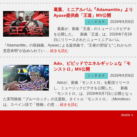
葛葉、ミニアルバム『Adamantite』より
Ayase提供曲「王道」MV公開
2026年8月8日
Ｊ－ＰＯＰ
葛葉が、新曲「王道」のミュージックビデオ
を公開した。 新曲「王道」は、2026年7月29
日にリリースされたニューミニアルバム
『Adamantite』の収録曲。Ayaseによる提供曲で、“王者の苦悩”と“これからの
意思表明”が込められてい …
続きを読む
Ado、ビビッドでエネルギッシュな「モ
ンストロ」MV公開
2026年8月8日
Ｊ－ＰＯＰ
Adoが、新曲「モンストロ」を配信リリース
し、ミュージックビデオを公開した。 新曲
「モンストロ」は、2026年8月7日に公開となっ
た実写映画『ブルーロック』の主題歌。タイトル「モンストロ」（Monstruo）
は、スペイン語で「怪物」の意 …
続きを読む
more »