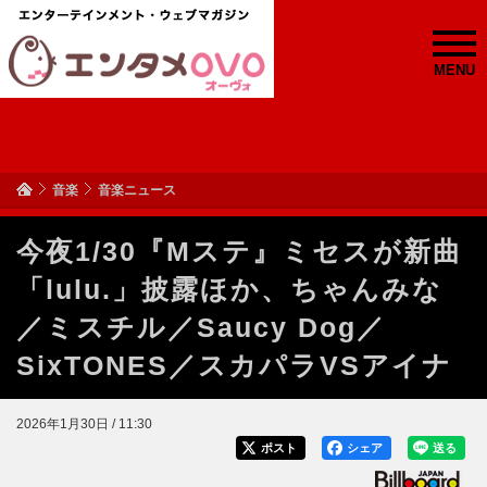
MENU
音楽
音楽ニュース
今夜1/30『Mステ』ミセスが新曲
「lulu.」披露ほか、ちゃんみな
／ミスチル／Saucy Dog／
SixTONES／スカパラVSアイナ
2026年1月30日 / 11:30
ポスト
シェア
送る