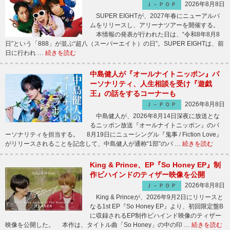
2026年8月8日
Ｊ－ＰＯＰ
SUPER EIGHTが、2027年春にニューアルバ
ムをリリースし、アリーナツアーを開催する。
本情報の発表が行われた日は、“令和8年8月8
日”という「888」が並ぶ“超八（スーパーエイト）の日”。SUPER EIGHTは、前
日に行われ …
続きを読む
中島健人が『オールナイトニッポン』パ
ーソナリティ、人生相談を受け『遊戯
王』の話をするコーナーも
2026年8月8日
Ｊ－ＰＯＰ
中島健人が、2026年8月14日深夜に放送とな
るニッポン放送『オールナイトニッポン』のパ
ーソナリティを担当する。 8月19日にニューシングル『鬼事 / Fiction Love』
がリリースされることを記念して、中島健人が通称“1部”のパ …
続きを読む
King & Prince、EP『So Honey EP』制
作ビハインドのティザー映像を公開
2026年8月8日
Ｊ－ＰＯＰ
King & Princeが、2026年9月2日にリリースと
なる1st EP『So Honey EP』より、初回限定盤B
に収録されるEP制作ビハインド映像のティザー
映像を公開した。 本作は、タイトル曲「So Honey」の中の印 …
続きを読む