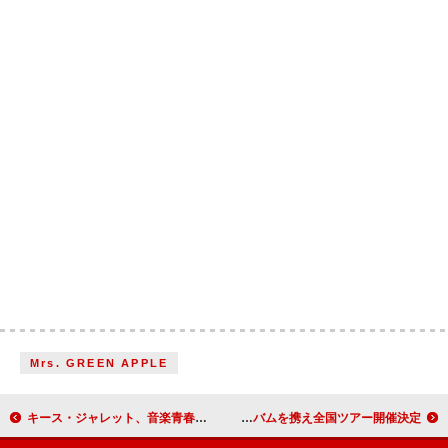
Mrs. GREEN APPLE
キース・ジャレット、音楽青春映画『1975年のケルン・コンサート』ポスター＆予告動画が解禁
アンジェラ・アキ、14年ぶりの新アルバムを携え全国ツアー開催決定