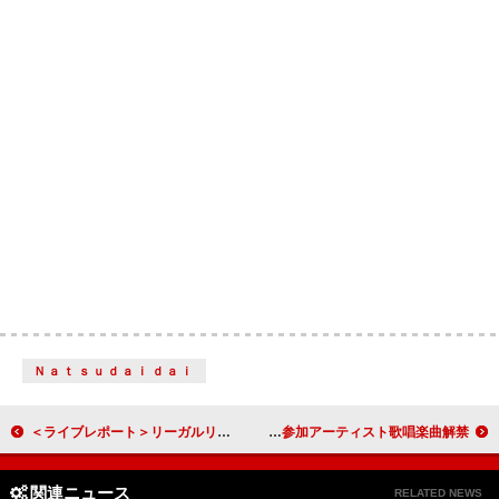
Ｎａｔｓｕｄａｉｄａｉ
＜ライブレポート＞リーガルリリー×羊文学、盟友同士の“核”が共鳴した対バン企画【cell,core 2025 to 2026】東京公演
かりゆし58、20周年記念トリビュートAL全参加アーティスト歌唱楽曲解禁
関連ニュース
RELATED NEWS