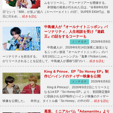
ムをリリースし、アリーナツアーを開催する。
本情報の発表が行われた日は、“令和8年8月8
日”という「888」が並ぶ“超八（スーパーエイト）の日”。SUPER EIGHTは、前
日に行われ …
続きを読む
中島健人が『オールナイトニッポン』パ
ーソナリティ、人生相談を受け『遊戯
王』の話をするコーナーも
2026年8月8日
Ｊ－ＰＯＰ
中島健人が、2026年8月14日深夜に放送とな
るニッポン放送『オールナイトニッポン』のパ
ーソナリティを担当する。 8月19日にニューシングル『鬼事 / Fiction Love』
がリリースされることを記念して、中島健人が通称“1部”のパ …
続きを読む
King & Prince、EP『So Honey EP』制
作ビハインドのティザー映像を公開
2026年8月8日
Ｊ－ＰＯＰ
King & Princeが、2026年9月2日にリリースと
なる1st EP『So Honey EP』より、初回限定盤B
に収録されるEP制作ビハインド映像のティザー
映像を公開した。 本作は、タイトル曲「So Honey」の中の印 …
続きを読む
葛葉、ミニアルバム『Adamantite』より