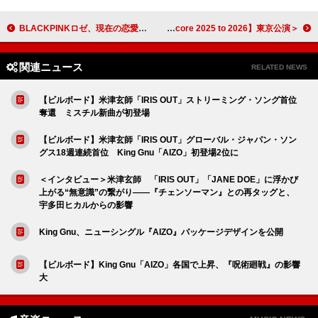
BLACKPINKロゼ、現在の恋愛状況と“有害な”元恋人について語りながら涙
＜ライブレポート＞リーガルリリー×羊文学、盟友同士の“核”が共鳴した対バン企画【cell,core 2025 to 2026】東京公演
関連ニュース
RELATED NEWS
【ビルボード】米津玄師「IRIS OUT」ストリーミング・ソング首位
奪還 ミスチル新曲が初登場
【ビルボード】米津玄師「IRIS OUT」グローバル・ジャパン・ソン
グス18週連続首位 King Gnu「AIZO」初登場2位に
＜インタビュー＞米津玄師 「IRIS OUT」「JANE DOE」に浮かび
上がる“無意識”の繋がり――『チェンソーマン』との再タッグと、
宇多田ヒカルからの影響
King Gnu、ニューシングル『AIZO』パッケージデザインを公開
【ビルボード】King Gnu「AIZO」各国で上昇、『呪術廻戦』の影響
大