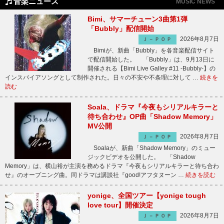
音楽ニュース
MUSIC NEWS
Bimi、サマーチューン3曲第1弾
「Bubbly」配信開始
2026年8月7日
Ｊ－ＰＯＰ
Bimiが、新曲「Bubbly」を各音楽配信サイト
で配信開始した。 「Bubbly」は、9月13日に
開催される【Bimi Live Galley #11 -Bubbly-】の
インスパイアソングとして制作された。日々の不安や不条理に対して …
続きを
読む
Soala、ドラマ『今夜もシリアルキラーと
待ち合わせ』OP曲「Shadow Memory」
MV公開
2026年8月7日
Ｊ－ＰＯＰ
Soalaが、新曲「Shadow Memory」のミュー
ジックビデオを公開した。 「Shadow
Memory」は、横山裕が主演を務めるドラマ『今夜もシリアルキラーと待ち合わ
せ』のオープニング曲。同ドラマは講談社『good!アフタヌーン …
続きを読む
yonige、全国ツアー【yonige tough
love tour】開催決定
2026年8月7日
Ｊ－ＰＯＰ