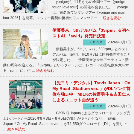
yonigeが、11月からの全国ツアー【yonige
tough love tour】の開催を発表した。 yonige
は、東名阪ワンマンツアー【yonige one man
tour 2026】を開幕。メジャー再契約後初のワンマンツアー …
続きを読む
伊藤美来、5thアルバム『39rpm』＆初ベ
ストAL『swirl』発売日決定
2026年8月7日
Ｊ－ＰＯＰ
伊藤美来が、5thアルバム『39rpm』とベスト
アルバム『swirl』を10月7日に同時発売すること
が決定した。 伊藤美来は今年アーティスト活
動10周年を迎える。『39rpm』というタイトルは、レコードの回転数を意味す
る「rpm」に、伊 …
続きを読む
【先ヨミ・デジタル】Travis Japan「On
My Road -Stadium ver.-」がDLソング首
位を独走中 M!LKの佐野勇斗＆吉田仁人
によるユニット曲が追う
2026年8月7日
Ｊ－ＰＯＰ
GfK/NIQ Japanによるダウンロード・ソング売
上レポートから2026年8月3日～8月5日の集計が明らかとなり、Travis
Japan「On My Road -Stadium ver.-」が11,550ダウンロード（DL）を売り上
…
続きを読む