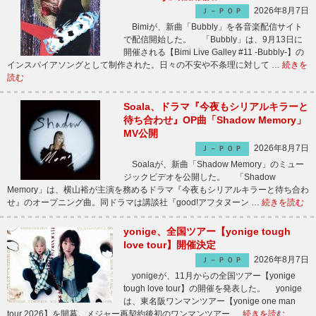
2026年8月7日
Ｊ－ＰＯＰ
Bimiが、新曲「Bubbly」を各音楽配信サイト
で配信開始した。 「Bubbly」は、9月13日に
開催される【Bimi Live Galley #11 -Bubbly-】の
インスパイアソングとして制作された。日々の不安や不条理に対して …
続きを
読む
Soala、ドラマ『今夜もシリアルキラーと
待ち合わせ』OP曲「Shadow Memory」
MV公開
2026年8月7日
Ｊ－ＰＯＰ
Soalaが、新曲「Shadow Memory」のミュー
ジックビデオを公開した。 「Shadow
Memory」は、横山裕が主演を務めるドラマ『今夜もシリアルキラーと待ち合わ
せ』のオープニング曲。同ドラマは講談社『good!アフタヌーン …
続きを読む
yonige、全国ツアー【yonige tough
love tour】開催決定
2026年8月7日
Ｊ－ＰＯＰ
yonigeが、11月からの全国ツアー【yonige
tough love tour】の開催を発表した。 yonige
は、東名阪ワンマンツアー【yonige one man
tour 2026】を開幕。メジャー再契約後初のワンマンツアー …
続きを読む