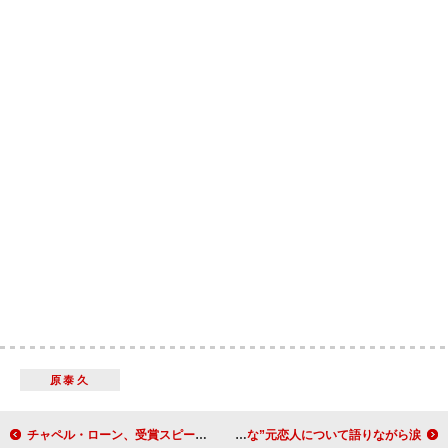
原泰久
チャペル・ローン、受賞スピーチで“お金を持っている人は誰であれ、手放す義務がある”と発言
BLACKPINKロゼ、現在の恋愛状況と“有害な”元恋人について語りながら涙