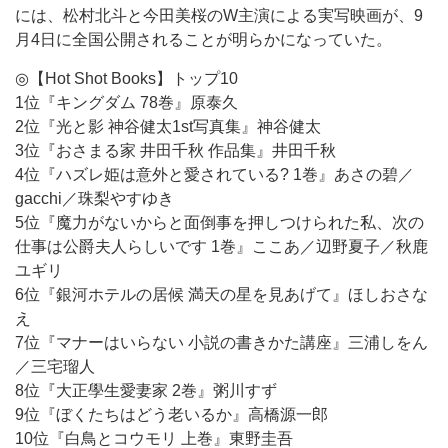
には、松村北斗と今田美桜のW主演による実写映画が、9
月4日に全国公開されることが明らかになっていた。
◎【Hot Shot Books】トップ10
1位『キングダム 78巻』原泰久
2位『光と影 神谷健太1st写真集』神谷健太
3位『おさまる家 井田千秋 作品集』井田千秋
4位『ハズレ姫は意外と愛されている? 1巻』あさの碧／
gacchi／珠梨やすゆき
5位『魔力がないからと面倒事を押しつけられた私、次の
仕事は公爵夫人らしいです 1巻』ここあ／辺野夏子／秋鹿
ユギリ
6位『銀河ホテルの居候 満天の星を見あげて』ほしおさな
え
7位『マナーはいらない 小説の書きかた講座』三浦しをん
／三宅瑠人
8位『大正學生愛妻家 2巻』粥川すず
9位『ぼくたちはどう老いるか』高橋源一郎
10位『白鳥とコウモリ 上巻』東野圭吾