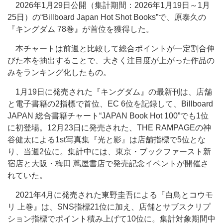
2026年1月29日公開（集計期間：2026年1月19日～1月
25日）の“Billboard Japan Hot Shot Books”で、原泰久の
『キングダム 78巻』が首位を獲得した。
本チャートは前週と比較して総合ポイントが一定割合伸
びた本を抽出することで、大きく注目度が上がった作品の
みをランキング化したもの。
1月19日に発売された『キングダム』の最新刊は、店舗
と電子書籍の2指標で首位、EC 6位を記録して、Billboard
JAPAN 総合書籍チャート“JAPAN Book Hot 100”でも1位
に初登場。12月23日に発売された、THE RAMPAGEの神
谷健太による1st写真集『光と影』は店舗指標で5位とな
り、当週2位に。集計中には、東京・ブックファースト新
宿店と大阪・梅田 蔦屋書店で発売記念イベントが開催さ
れていた。
2021年4月に発売された東野圭吾による『白鳥とコウモ
リ 上巻』は、SNS指標21位に加え、店舗とサブスクリプ
ション指標でポイント積み上げて10位に。集計対象期間中