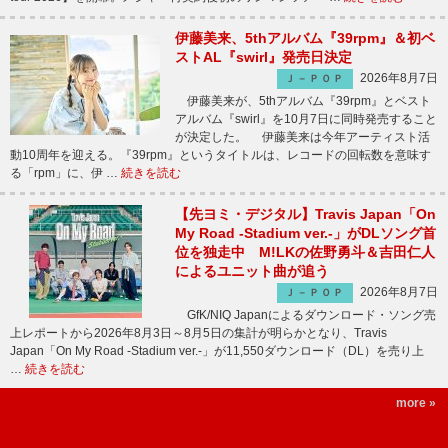
伊藤美来、5thアルバム『39rpm』＆初ベ
ストAL『swirl』発売日決定
2026年8月7日
Ｊ－ＰＯＰ
伊藤美来が、5thアルバム『39rpm』とベスト
アルバム『swirl』を10月7日に同時発売すること
が決定した。 伊藤美来は今年アーティスト活
動10周年を迎える。『39rpm』というタイトルは、レコードの回転数を意味す
る「rpm」に、伊 …
続きを読む
【先ヨミ・デジタル】Travis Japan「On
My Road -Stadium ver.-」がDLソング首
位を独走中 M!LKの佐野勇斗＆吉田仁人
によるユニット曲が追う
2026年8月7日
Ｊ－ＰＯＰ
GfK/NIQ Japanによるダウンロード・ソング売
上レポートから2026年8月3日～8月5日の集計が明らかとなり、Travis
Japan「On My Road -Stadium ver.-」が11,550ダウンロード（DL）を売り上
…
続きを読む
more »