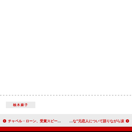
柚木麻子
チャペル・ローン、受賞スピーチで“お金を持っている人は誰であれ、手放す義務がある”と発言
BLACKPINKロゼ、現在の恋愛状況と“有害な”元恋人について語りながら涙