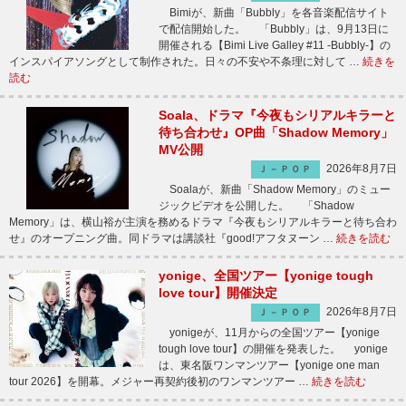
Bimiが、新曲「Bubbly」を各音楽配信サイト
で配信開始した。 「Bubbly」は、9月13日に
開催される【Bimi Live Galley #11 -Bubbly-】の
インスパイアソングとして制作された。日々の不安や不条理に対して …
続きを
読む
Soala、ドラマ『今夜もシリアルキラーと
待ち合わせ』OP曲「Shadow Memory」
MV公開
2026年8月7日
Ｊ－ＰＯＰ
Soalaが、新曲「Shadow Memory」のミュー
ジックビデオを公開した。 「Shadow
Memory」は、横山裕が主演を務めるドラマ『今夜もシリアルキラーと待ち合わ
せ』のオープニング曲。同ドラマは講談社『good!アフタヌーン …
続きを読む
yonige、全国ツアー【yonige tough
love tour】開催決定
2026年8月7日
Ｊ－ＰＯＰ
yonigeが、11月からの全国ツアー【yonige
tough love tour】の開催を発表した。 yonige
は、東名阪ワンマンツアー【yonige one man
tour 2026】を開幕。メジャー再契約後初のワンマンツアー …
続きを読む