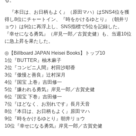
る。
『本日は、お日柄もよく』（原田マハ）はSNS4位を獲
得し8位にチャートイン、『時をかけるゆとり』（朝井リ
ョウ）は9位に再浮上し、SNS指標で5位を記録した。
『幸せになる勇気』（岸見一郎／古賀史健）も、当週10位
に急上昇を果たした。
◎【Billboard JAPAN Heisei Books】トップ10
1位『BUTTER』柚木麻子
2位『コンビニ人間』村田沙耶香
3位『傲慢と善良』辻村深月
4位『国宝 上巻』吉田修一
5位『嫌われる勇気』岸見一郎／古賀史健
6位『国宝 下巻』吉田修一
7位『ほどなく、お別れです』長月天音
8位『本日は、お日柄もよく』原田マハ
9位『時をかけるゆとり』朝井リョウ
10位『幸せになる勇気』岸見一郎／古賀史健