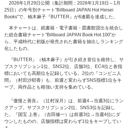
2026年1月29日公開（集計期間：2026年1月19日～1月
25日）の年号別チャート“Billboard JAPAN Hot Heisei
Books”で、柚木麻子『BUTTER』が6連覇を達成した。
本チャートは、紙書籍・電子書籍・図書館貸出を統合し
た総合書籍チャート“Billboard JAPAN Book Hot 100”か
ら、平成時代に初版が発売された書籍を抽出しランキング
化したもの。
『BUTTER』（柚木麻子）が引き続き首位を維持し、サ
ブスクリプション1位、SNS2位、店舗3位、EC4位と各指
標においても高順位を記録している。2位の『コンビニ人
間』（村田沙耶香）も、前週と変わらずSNS指標1位をキ
ープ。両作品とも根強い支持を集めている。
『傲慢と善良』（辻村深月）は、前週4→当週3位にラン
クアップ。サブスクリプション2位、SNS3位を記録し
た。『国宝 上巻』（吉田修一）は前週3位→当週4位にダ
ウンしたものの、店舗指標は変わらず1位をキープしてい