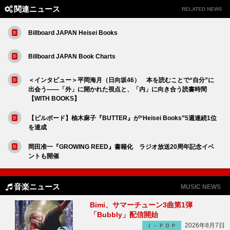
関連ニュース
RELATED NEWS
Billboard JAPAN Heisei Books
Billboard JAPAN Book Charts
＜インタビュー＞平岡海月（日向坂46） 本を読むことで“自分”に
出会う――「外」に開かれた視点と、「内」に向き合う読書時間
【WITH BOOKS】
【ビルボード】柚木麻子『BUTTER』が“Heisei Books”5週連続1位
を達成
岡田准一『GROWING REED』書籍化 ラジオ放送20周年記念イベ
ントも開催
音楽ニュース
MUSIC NEWS
Bimi、サマーチューン3曲第1弾
「Bubbly」配信開始
2026年8月7日
Ｊ－ＰＯＰ