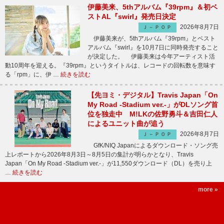
伊藤美来、5thアルバム『39rpm』＆初ベ
ストAL『swirl』発売日決定
2026年8月7日
Ｊ－ＰＯＰ
伊藤美来が、5thアルバム『39rpm』とベスト
アルバム『swirl』を10月7日に同時発売すること
が決定した。 伊藤美来は今年アーティスト活
動10周年を迎える。『39rpm』というタイトルは、レコードの回転数を意味す
る「rpm」に、伊 …
続きを読む
【先ヨミ・デジタル】Travis Japan「On
My Road -Stadium ver.-」がDLソング首
位を独走中 M!LKの佐野勇斗＆吉田仁人
によるユニット曲が追う
2026年8月7日
Ｊ－ＰＯＰ
GfK/NIQ Japanによるダウンロード・ソング売
上レポートから2026年8月3日～8月5日の集計が明らかとなり、Travis
Japan「On My Road -Stadium ver.-」が11,550ダウンロード（DL）を売り上
…
続きを読む
more »