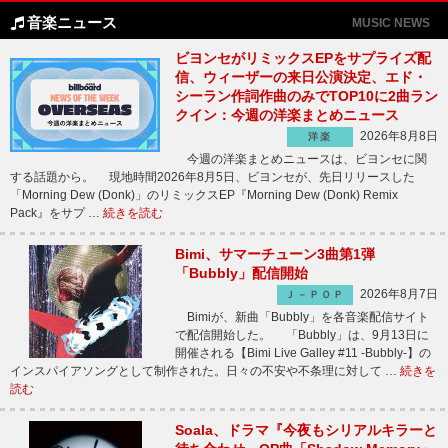
音楽ニュース
MUSIC NEWS
ビヨンセがリミックスEPをサプライズ配
信、ウィーザーの来日公演決定、エド・
シーラン作詞作曲のみでTOP10に2曲ラン
クイン：今週の洋楽まとめニュース
2026年8月8日
洋楽
今週の洋楽まとめニュースは、ビヨンセに関
する話題から。 現地時間2026年8月5日、ビヨンセが、先日リリースした
「Morning Dew (Donk)」のリミックスEP『Morning Dew (Donk) Remix
Pack』をサプ …
続きを読む
Bimi、サマーチューン3曲第1弾
「Bubbly」配信開始
2026年8月7日
Ｊ－ＰＯＰ
Bimiが、新曲「Bubbly」を各音楽配信サイト
で配信開始した。 「Bubbly」は、9月13日に
開催される【Bimi Live Galley #11 -Bubbly-】の
インスパイアソングとして制作された。日々の不安や不条理に対して …
続きを
読む
Soala、ドラマ『今夜もシリアルキラーと