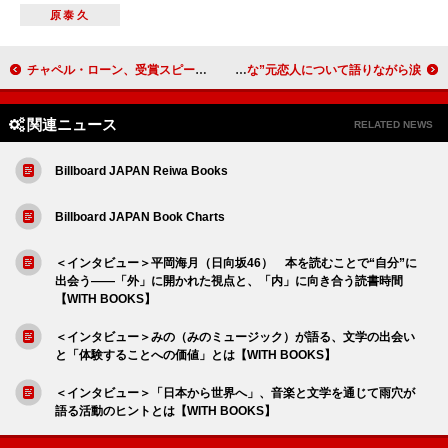
原泰久
チャペル・ローン、受賞スピーチで“お金を持っている人は誰であれ、手放す義務がある”と発言
BLACKPINKロゼ、現在の恋愛状況と“有害な”元恋人について語りながら涙
関連ニュース
RELATED NEWS
Billboard JAPAN Reiwa Books
Billboard JAPAN Book Charts
＜インタビュー＞平岡海月（日向坂46） 本を読むことで“自分”に
出会う――「外」に開かれた視点と、「内」に向き合う読書時間
【WITH BOOKS】
＜インタビュー＞みの（みのミュージック）が語る、文学の出会い
と「体験することへの価値」とは【WITH BOOKS】
＜インタビュー＞「日本から世界へ」、音楽と文学を通じて雨穴が
語る活動のヒントとは【WITH BOOKS】