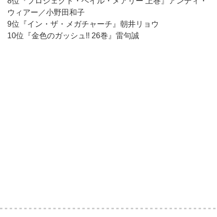
8位『プロジェクト・ヘイル・メアリー 上巻』アンディ・
ウィアー／小野田和子
9位『イン・ザ・メガチャーチ』朝井リョウ
10位『金色のガッシュ!! 26巻』雷句誠