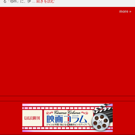
る「rpm」に、伊 …
続きを読む
more »