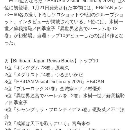
EC 1位となった『EBiDAN Visual Dictionary 2026』は3
位に初登場。1月21日発売された本作には、EBiDANメン
バー60名の撮り下ろしソロショットや9組のグループショ
ット、インタビューが掲載されている。5位には、氷樹一
世／蘇我捨恥／四季童子『異世界迷宮でハーレムを 12
巻』が初登場。当週トップ10デビューしたのは計4作とな
った。
◎【Billboard Japan Reiwa Books】トップ10
1位『キングダム 78巻』原泰久
2位『メダリスト 14巻』つるまいかだ
3位『EBiDAN Visual Dictionary 2026』EBiDAN
4位『ブルーロック 37巻』金城宗幸／ノ村優介
5位『異世界迷宮でハーレムを 12巻』氷樹一世／蘇我捨恥
／四季童子
6位『シャングリラ・フロンティア 25巻』硬梨菜／不二涼
介
7位『成瀬は天下を取りにいく』宮島未奈