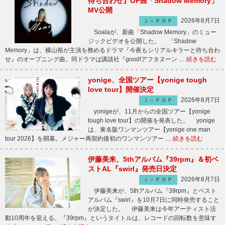
待ち合わせ』OP曲「Shadow Memory」
MV公開
2026年8月7日
Ｊ－ＰＯＰ
Soalaが、新曲「Shadow Memory」のミュー
ジックビデオを公開した。 「Shadow
Memory」は、横山裕が主演を務めるドラマ『今夜もシリアルキラーと待ち合わ
せ』のオープニング曲。同ドラマは講談社『good!アフタヌーン …
続きを読む
yonige、全国ツアー【yonige tough
love tour】開催決定
2026年8月7日
Ｊ－ＰＯＰ
yonigeが、11月からの全国ツアー【yonige
tough love tour】の開催を発表した。 yonige
は、東名阪ワンマンツアー【yonige one man
tour 2026】を開幕。メジャー再契約後初のワンマンツアー …
続きを読む
伊藤美来、5thアルバム『39rpm』＆初ベ
ストAL『swirl』発売日決定
2026年8月7日
Ｊ－ＰＯＰ
伊藤美来が、5thアルバム『39rpm』とベスト
アルバム『swirl』を10月7日に同時発売すること
が決定した。 伊藤美来は今年アーティスト活
動10周年を迎える。『39rpm』というタイトルは、レコードの回転数を意味す