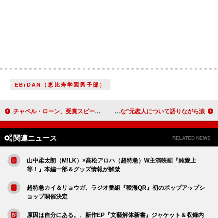
EBiDAN（恵比寿学園男子部）
チャペル・ローン、受賞スピーチで“お金を持っている人は誰であれ、手放す義務がある”と発言
BLACKPINKロゼ、現在の恋愛状況と“有害な”元恋人について語りながら涙
関連ニュース
RELATED NEWS
山中柔太朗（M!LK）×高松アロハ（超特急）W主演映画『純愛上
等！』本編一部＆グッズ情報が解禁
超特急カイ＆リョウガ、ラジオ番組『稜海QR』初のポップアップシ
ョップ開催決定
原因は自分にある。、新作EP『文藝解体新書』ジャケット＆収録内