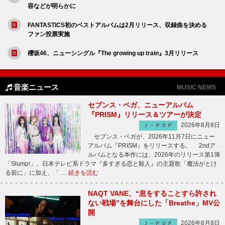
容などが明らかに
FANTASTICS初のベストアルバムは2月リリース、収録曲を決める
ファン投票実施
櫻坂46、ニューシングル『The growing up train』3月リリース
音楽ニュース
MUSIC NEWS
セブンス・ベガ、ニューアルバム
『PRISM』リリース＆ツアーが決定
2026年8月8日
Ｊ－ＰＯＰ
セブンス・ベガが、2026年11月7日にニュー
アルバム『PRISM』をリリースする。 2ndア
ルバムとなる本作には、2026年のリリース第1弾
「Slump!」、日本テレビ系ドラマ『多すぎる恋と殺人』の主題歌「魔法がとけ
る前に」に加え、「 …
続きを読む
NAQT VANE、“息をすることすら許され
ない戦場”を舞台にした「Breathe」MV公
開
2026年8月8日
Ｊ－ＰＯＰ