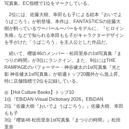
写真集。EC指標で1位をマークしている。
2位には、佐藤大樹、幸田もも子による絵本『おいでよ
うぱごろう』が初登場。本作は、FANTASTICSの佐藤大
樹が飼っているウーパールーパーをモデルに、『ヒロイン
失格』などで知られる幸田もも子がキャラクターデザイン
を手がけた「うぱごろう」を主人公とした作品だ。
続いて、櫻坂46のメンバー・松田里奈の1st写真集『ま
つりの時間』が3位にランクイン。また、9位にはTHE
RAMPAGEのパフォーマー・神谷健太の1st写真集『光と
影 神谷健太1st写真集』が前週トップ20圏外から急上昇。
特に店舗指標で2位を記録している。
◎【Hot Culture Books】トップ10
1位『EBiDAN Visual Dictionary 2026』EBiDAN
2位『佐藤大樹『おいでよ うぱごろう』』佐藤大樹、幸田
もも子
3位『櫻坂46 松田里奈1st写真集『まつりの時間』』松田
里奈