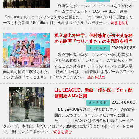
澤野弘之がトータルプロデュースを手がける
チームプロジェクト・NAQT VANEが、新曲
「Breathe」のミュージックビデオを公開した。 2026年7月24日に配信リリ
ースされた新曲「Breathe」は、Huluオリジナル『八神瑛子 - …
続きを読む
私立恵比寿中学、仲村悠菜が初主演を務
める映画『つりこまち』の主題歌を担当
2026年8月8日
Ｊ－ＰＯＰ
私立恵比寿中学が、メンバーの仲村悠菜が主
演を務める映画『つりこまち』の主題歌を担当
することが発表され、仲村のコメントと新規場
面写真も同時に解禁された。 映画の原作は、山崎夏軌によるガールズフィッ
シング漫画『つりこまち』（「ヤングガンガン …
続きを読む
LIL LEAGUE、新曲「僕を探してた」配
信開始＆MV公開
2026年8月8日
Ｊ－ＰＯＰ
LIL LEAGUEが新曲「僕を探してた」の配信を
開始、あわせてミュージックビデオを公開し
た。 LIL LEAGUEは平均年齢19歳のボーイズ
グループ。本作は、切ないメロディと繊細な歌詞が心に寄り添うバラード楽曲
で、流れていく日常の中で …
続きを読む