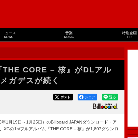
ニュース
音楽
特別企画
NEWS
MUSIC
PR
HE CORE – 核』がDLアル
／メガデスが続く
ポスト
シェア
送る
1月19日～1月25日）のBillboard JAPANダウンロード・ア
”で、XGの1stフルアルバム『THE CORE – 核』が1,807ダウンロ
。