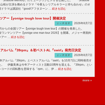
「Shadow Memory」のミュージックビデオを公開した。 「Shadow
、横山裕が主演を務めるドラマ『今夜もシリアルキラーと待ち合わせ』のオ
ドラマは講談社『good!アフタヌーン …
続きを読む
ツアー【yonige tough love tour】開催決定
2026年8月7日
Ｊ－ＰＯＰ
月からの全国ツアー【yonige tough love tour】の開催を発表した。
阪ワンマンツアー【yonige one man tour 2026】を開幕。メジャー再契約
ツアー …
続きを読む
hアルバム『39rpm』＆初ベストAL『swirl』発売日決定
2026年8月7日
Ｊ－ＰＯＰ
hアルバム『39rpm』とベストアルバム『swirl』を10月7日に同時発売す
。 伊藤美来は今年アーティスト活動10周年を迎える。『39rpm』とい
コードの回転数を意味する「rpm」に、伊 …
続きを読む
more »