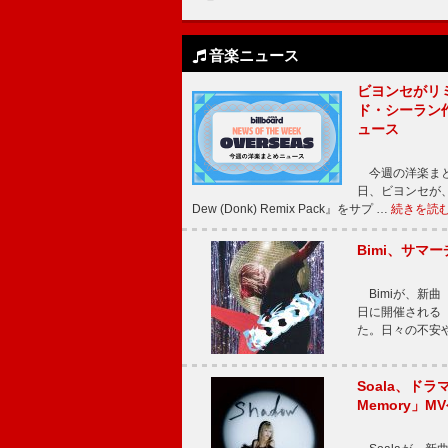
音楽ニュース
ビヨンセがリ
ド・シーラン
ュース
今週の洋楽まと
日、ビヨンセが、先
Dew (Donk) Remix Pack』をサプ …
続きを読
Bimi、サマ
Bimiが、新曲「
日に開催される【Bi
た。日々の不安
Soala、ド
Memory」M