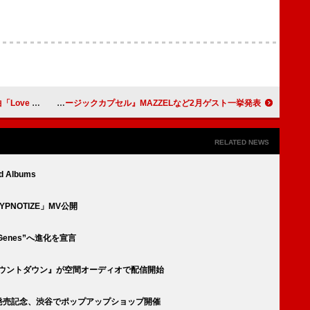
のダイアモンド認定
メインMC永瀬廉（King & Prince）、テレ東『ミュージックカプセル』MAZZELなど2月ゲスト一挙発表
RELATED NEWS
d Albums
PNOTIZE」MV公開
Genes”へ進化を宣言
カウントダウン』が空間オーディオで配信開始
- 核』発売記念、渋谷でポップアップショップ開催