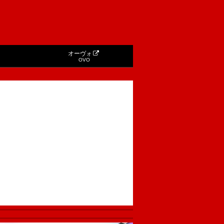
オーヴォ
OVO