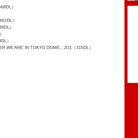
68DL）
462DL）
38DL）
L）
9DL）
ER WE ARE’ IN TOKYO DOME』JO1（315DL）