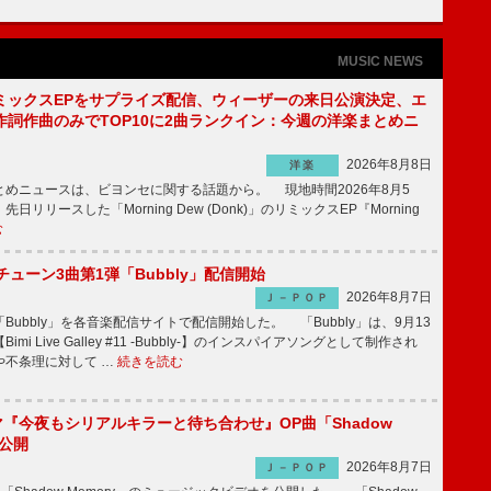
MUSIC NEWS
ミックスEPをサプライズ配信、ウィーザーの来日公演決定、エ
作詞作曲のみでTOP10に2曲ランクイン：今週の洋楽まとめニ
2026年8月8日
洋楽
めニュースは、ビヨンセに関する話題から。 現地時間2026年8月5
日リリースした「Morning Dew (Donk)」のリミックスEP『Morning
む
ーチューン3曲第1弾「Bubbly」配信開始
2026年8月7日
Ｊ－ＰＯＰ
Bubbly」を各音楽配信サイトで配信開始した。 「Bubbly」は、9月13
mi Live Galley #11 -Bubbly-】のインスパイアソングとして制作され
や不条理に対して …
続きを読む
ラマ『今夜もシリアルキラーと待ち合わせ』OP曲「Shadow
V公開
2026年8月7日
Ｊ－ＰＯＰ