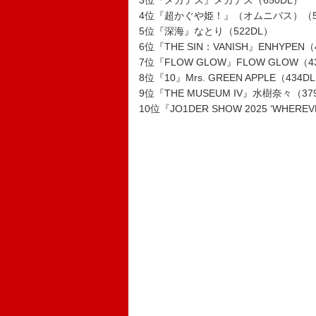
3位『メガデス』メガデス（650DL）
4位『超かぐや姫！』（オムニバス）（5
5位『深海』なとり（522DL）
6位『THE SIN：VANISH』ENHYPEN（
7位『FLOW GLOW』FLOW GLOW（4
8位『10』Mrs. GREEN APPLE（434D
9位『THE MUSEUM IV』水樹奈々（37
10位『JO1DER SHOW 2025 ‘WHEREV