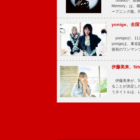
Soalaが、新曲
Memory」は
ープニング曲。同
yonige、全国
yonigeが、11
yonigeは、東名
後初のワンマン
伊藤美来、5t
伊藤美来が、5t
ることが決定した
うタイトルは、レ