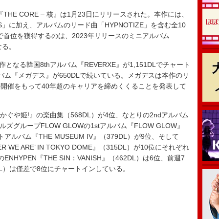
E CORE – 核』は1月23日にリリースされた。本作には、
NS」に加え、アルバムのリード曲「HYPNOTIZE」を含む全10
で首位を獲得するのは、2023年リリースのミニアルバム
なる。
なる韓国8thアルバム『REVERXE』が1,151DLでチャート
バム『メガデス』が650DLで続いている。メガデスは本作のリ
開催をもって40年超のキャリアを締めくくることを発表して
超かぐや姫!』の楽曲集（568DL）が4位、なとりの2ndアルバム
ールズグループFLOW GLOWの1stアルバム『FLOW GLOW』
アルバム『THE MUSEUM IV』（379DL）が9位、そして
VER WE ARE’ IN TOKYO DOME』（315DL）が10位にそれぞれ
YPEN『THE SIN：VANISH』（462DL）は6位、前週7
（434DL）は僅差で8位にチャートインしている。
）