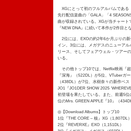
XGにとって初のフルアルバムである『TH
先行配信楽曲の「GALA」「4 SEASO
曲が収録されている。XGが当チャート
『NEW DNA』に続いて本作が2作目と
2位には、EXOの約2年6か月ぶりの新作と
イン。3位には、メガデスのニューアル
リース、そしてフェアウェル・ツアーの
いる。
その他トップ10では、Netflix映画『
『深海』（522DL）が5位、VTuberガ
（438DL）が7位、水樹奈々の新作ベスト
JO1『JO1DER SHOW 2025 ‘WHERE
初登場を果たしている。また、前週5位のENH
位のMrs. GREEN APPLE『10』
◎【Download Albums】トップ10
1位『THE CORE – 核』XG（1,807DL
2位『REVERXE』EXO（1,151DL）