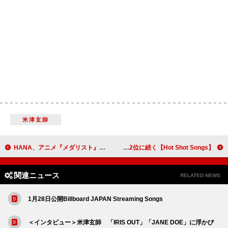
米津玄師
HANA、アニメ『メダリスト』オープニング主題歌「Cold Night」CDシングル発売開始
【Hot Shot Songs】WEST.初デジタル・シングル「愛執」首位、Mr.Childrenが2位に続く
関連ニュース
RELATED NEWS
1月28日公開Billboard JAPAN Streaming Songs
＜インタビュー＞米津玄師 「IRIS OUT」「JANE DOE」に浮かび