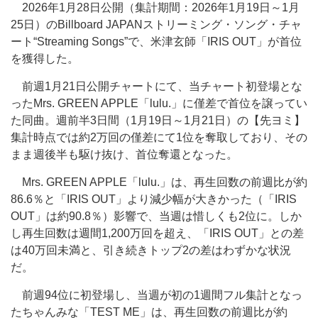
2026年1月28日公開（集計期間：2026年1月19日～1月
25日）のBillboard JAPANストリーミング・ソング・チャ
ート“Streaming Songs”で、米津玄師「IRIS OUT」が首位
を獲得した。
前週1月21日公開チャートにて、当チャート初登場とな
ったMrs. GREEN APPLE「lulu.」に僅差で首位を譲ってい
た同曲。週前半3日間（1月19日～1月21日）の【先ヨミ】
集計時点では約2万回の僅差にて1位を奪取しており、その
まま週後半も駆け抜け、首位奪還となった。
Mrs. GREEN APPLE「lulu.」は、再生回数の前週比が約
86.6％と「IRIS OUT」より減少幅が大きかった（「IRIS
OUT」は約90.8％）影響で、当週は惜しくも2位に。しか
し再生回数は週間1,200万回を超え、「IRIS OUT」との差
は40万回未満と、引き続きトップ2の差はわずかな状況
だ。
前週94位に初登場し、当週が初の1週間フル集計となっ
たちゃんみな「TEST ME」は、再生回数の前週比が約