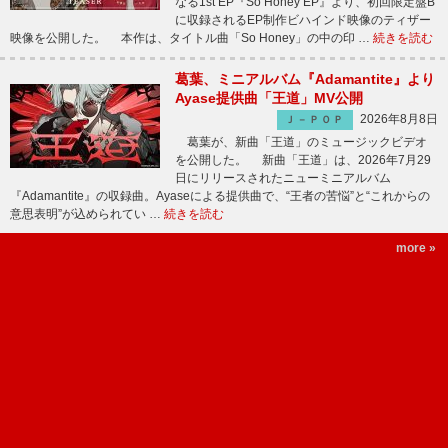
なる1st EP『So Honey EP』より、初回限定盤B
に収録されるEP制作ビハインド映像のティザー
映像を公開した。 本作は、タイトル曲「So Honey」の中の印 …
続きを読む
葛葉、ミニアルバム『Adamantite』より
Ayase提供曲「王道」MV公開
2026年8月8日
Ｊ－ＰＯＰ
葛葉が、新曲「王道」のミュージックビデオ
を公開した。 新曲「王道」は、2026年7月29
日にリリースされたニューミニアルバム
『Adamantite』の収録曲。Ayaseによる提供曲で、“王者の苦悩”と“これからの
意思表明”が込められてい …
続きを読む
more »