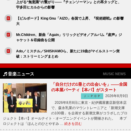
上がる“無意識”の繋がり――『チェンソーマン』との再タッグと、
宇多田ヒカルからの影響
【ビルボード】King Gnu「AIZO」各国で上昇、『呪術廻戦』の影響
大
Mr.Children、新曲「Again」リリックビデオ／アルバム『産声』ジ
ャケット＆収録曲を公開
Ado／ミスチル／SHISHAMOら、新たに19曲がマイルストーン突
破：ストリーミングまとめ
音楽ニュース
MUSIC NEWS
「自分だけの1冊との出会いを」――全国
の本屋パーティ【本パ】がスタート
2026年8月9日
Ｊ－ＰＯＰ
2026年8月8日に東京・紀伊國屋書店新宿本店
で、森永乳業のマウントレーニアと「新潮文庫
の100冊」を企画する新潮文庫がコラボしたプロ
ジェクト【本パ】オールナイト・オープニングイベントが開催された。 本プ
ロジェクトは「ほんとのひとやすみ …
続きを読む