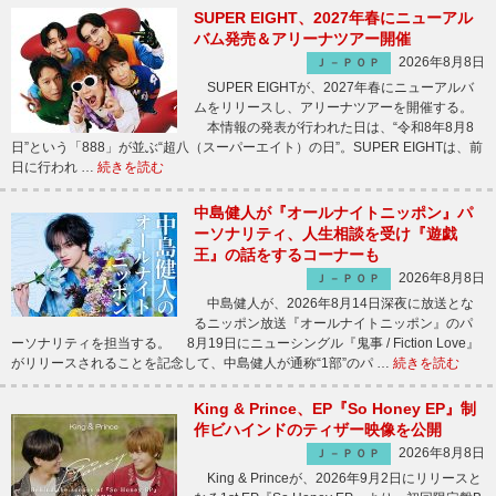
SUPER EIGHT、2027年春にニューアル
バム発売＆アリーナツアー開催
2026年8月8日
Ｊ－ＰＯＰ
SUPER EIGHTが、2027年春にニューアルバ
ムをリリースし、アリーナツアーを開催する。
本情報の発表が行われた日は、“令和8年8月8
日”という「888」が並ぶ“超八（スーパーエイト）の日”。SUPER EIGHTは、前
日に行われ …
続きを読む
中島健人が『オールナイトニッポン』パ
ーソナリティ、人生相談を受け『遊戯
王』の話をするコーナーも
2026年8月8日
Ｊ－ＰＯＰ
中島健人が、2026年8月14日深夜に放送とな
るニッポン放送『オールナイトニッポン』のパ
ーソナリティを担当する。 8月19日にニューシングル『鬼事 / Fiction Love』
がリリースされることを記念して、中島健人が通称“1部”のパ …
続きを読む
King & Prince、EP『So Honey EP』制
作ビハインドのティザー映像を公開
2026年8月8日
Ｊ－ＰＯＰ
King & Princeが、2026年9月2日にリリースと