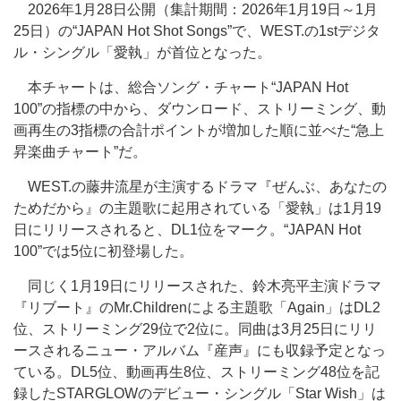
2026年1月28日公開（集計期間：2026年1月19日～1月
25日）の“JAPAN Hot Shot Songs”で、WEST.の1stデジタ
ル・シングル「愛執」が首位となった。
本チャートは、総合ソング・チャート“JAPAN Hot
100”の指標の中から、ダウンロード、ストリーミング、動
画再生の3指標の合計ポイントが増加した順に並べた“急上
昇楽曲チャート”だ。
WEST.の藤井流星が主演するドラマ『ぜんぶ、あなたの
ためだから』の主題歌に起用されている「愛執」は1月19
日にリリースされると、DL1位をマーク。“JAPAN Hot
100”では5位に初登場した。
同じく1月19日にリリースされた、鈴木亮平主演ドラマ
『リブート』のMr.Childrenによる主題歌「Again」はDL2
位、ストリーミング29位で2位に。同曲は3月25日にリリ
ースされるニュー・アルバム『産声』にも収録予定となっ
ている。DL5位、動画再生8位、ストリーミング48位を記
録したSTARGLOWのデビュー・シングル「Star Wish」は