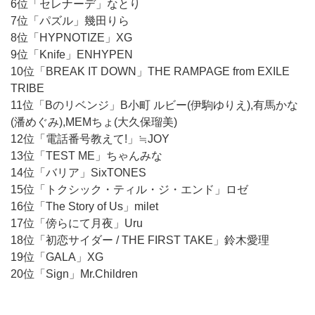
6位「セレナーデ」なとり
7位「パズル」幾田りら
8位「HYPNOTIZE」XG
9位「Knife」ENHYPEN
10位「BREAK IT DOWN」THE RAMPAGE from EXILE
TRIBE
11位「Bのリベンジ」B小町 ルビー(伊駒ゆりえ),有馬かな
(潘めぐみ),MEMちょ(大久保瑠美)
12位「電話番号教えて!」≒JOY
13位「TEST ME」ちゃんみな
14位「バリア」SixTONES
15位「トクシック・ティル・ジ・エンド」ロゼ
16位「The Story of Us」milet
17位「傍らにて月夜」Uru
18位「初恋サイダー / THE FIRST TAKE」鈴木愛理
19位「GALA」XG
20位「Sign」Mr.Children