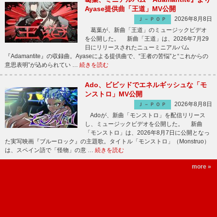
Ayase提供曲「王道」MV公開
2026年8月8日
Ｊ－ＰＯＰ
葛葉が、新曲「王道」のミュージックビデオ
を公開した。 新曲「王道」は、2026年7月29
日にリリースされたニューミニアルバム
『Adamantite』の収録曲。Ayaseによる提供曲で、“王者の苦悩”と“これからの
意思表明”が込められてい …
続きを読む
Ado、ビビッドでエネルギッシュな「モ
ンストロ」MV公開
2026年8月8日
Ｊ－ＰＯＰ
Adoが、新曲「モンストロ」を配信リリース
し、ミュージックビデオを公開した。 新曲
「モンストロ」は、2026年8月7日に公開となっ
た実写映画『ブルーロック』の主題歌。タイトル「モンストロ」（Monstruo）
は、スペイン語で「怪物」の意 …
続きを読む
more »