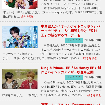
ムをリリースし、アリーナツアーを開催する。
本情報の発表が行われた日は、“令和8年8月8
日”という「888」が並ぶ“超八（スーパーエイト）の日”。SUPER EIGHTは、前
日に行われ …
続きを読む
中島健人が『オールナイトニッポン』パ
ーソナリティ、人生相談を受け『遊戯
王』の話をするコーナーも
2026年8月8日
Ｊ－ＰＯＰ
中島健人が、2026年8月14日深夜に放送とな
るニッポン放送『オールナイトニッポン』のパ
ーソナリティを担当する。 8月19日にニューシングル『鬼事 / Fiction Love』
がリリースされることを記念して、中島健人が通称“1部”のパ …
続きを読む
King & Prince、EP『So Honey EP』制
作ビハインドのティザー映像を公開
2026年8月8日
Ｊ－ＰＯＰ
King & Princeが、2026年9月2日にリリースと
なる1st EP『So Honey EP』より、初回限定盤B
に収録されるEP制作ビハインド映像のティザー
映像を公開した。 本作は、タイトル曲「So Honey」の中の印 …
続きを読む
葛葉、ミニアルバム『Adamantite』より