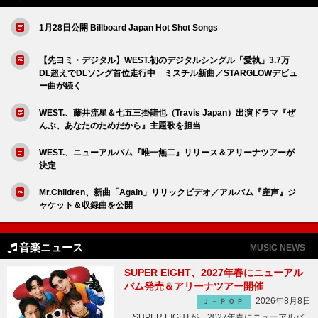
1月28日公開 Billboard Japan Hot Shot Songs
【先ヨミ・デジタル】WEST.初のデジタルシングル「愛執」3.7万
DL超えでDLソング首位走行中 ミスチル新曲／STARGLOWデビュ
ー曲が続く
WEST.、藤井流星＆七五三掛龍也（Travis Japan）出演ドラマ『ぜ
んぶ、あなたのためだから』主題歌を担当
WEST.、ニューアルバム『唯一無二』リリース＆アリーナツアーが
決定
Mr.Children、新曲「Again」リリックビデオ／アルバム『産声』ジ
ャケット＆収録曲を公開
音楽ニュース
MUSIC NEWS
SUPER EIGHT、2027年春にニューアル
バム発売＆アリーナツアー開催
2026年8月8日
Ｊ－ＰＯＰ
SUPER EIGHTが、2027年春にニューアルバ