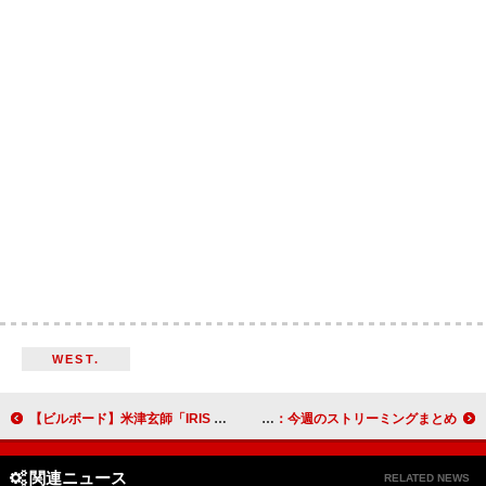
WEST.
【ビルボード】米津玄師「IRIS OUT」ストリーミング・ソング首位奪還 ミスチル新曲が初登場
Novelbright「Walking with you」5億回突破：今週のストリーミングまとめ
関連ニュース
RELATED NEWS