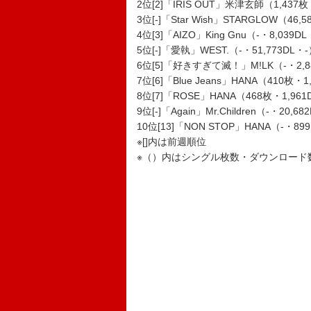
2位[2]「IRIS OUT」米津玄師（1,437枚・
3位[-]「Star Wish」STARGLOW（46,
4位[3]「AIZO」King Gnu（-・8,039D
5位[-]「愛執」WEST.（-・51,773DL・
6位[5]「好きすぎて滅！」M!LK（-・2,88
7位[6]「Blue Jeans」HANA（410枚・1
8位[7]「ROSE」HANA（468枚・1,961
9位[-]「Again」Mr.Children（-・20,6
10位[13]「NON STOP」HANA（-・899
※[]内は前週順位
※（）内はシングル枚数・ダウンロード