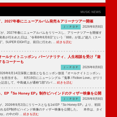
MUSIC NEWS
IGHT、2027年春にニューアルバム発売＆アリーナツアー開催
2026年8月8日
Ｊ－ＰＯＰ
GHTが、2027年春にニューアルバムをリリースし、アリーナツアーを開催す
表が行われた日は、“令和8年8月8日”という「888」が並ぶ“超八（スー
。SUPER EIGHTは、前日に行われ …
続きを読む
オールナイトニッポン』パーソナリティ、人生相談を受け『遊
するコーナーも
2026年8月8日
Ｊ－ＰＯＰ
026年8月14日深夜に放送となるニッポン放送『オールナイトニッポン』
担当する。 8月19日にニューシングル『鬼事 / Fiction Love』がリリ
記念して、中島健人が通称“1部”のパ …
続きを読む
rince、EP『So Honey EP』制作ビハインドのティザー映像を公開
2026年8月8日
Ｊ－ＰＯＰ
nceが、2026年9月2日にリリースとなる1st EP『So Honey EP』より、初回
されるEP制作ビハインド映像のティザー映像を公開した。 本作は、タイ
ney」の中の印 …
続きを読む