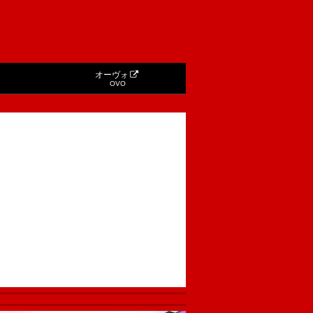
オーヴォ
OVO