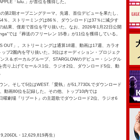
EN APPLE「lulu.」が首位を獲得した。
の第2期オープニングテーマ。先週、首位デビューを果たし、
4％、ストリーミングは86％、ダウンロードは37％に減少す
の結果、僅差で首位を守り抜いた。なお、2026年1月22日公開
ts”Hot Manga”では『葬送のフリーレン 15巻』が11位を獲得している。
S OUT」。ストリーミングは通算18週、動画は17週、カラオ
でトップ2圏内を守り抜いた。3位はオーディション・プロジェク
したダンス＆ボーカルグループ、STARGLOWのデビュー・シングル
580枚を売り上げてセールス1位、ラジオ2位、ダウンロード5位、動
。
ダウン。そして5位はWEST.「愛執」が51,773DLでダウンロード
位、動画80位を記録した。その他、トップ10内では
ビュー。 日曜劇場『リブート』の主題歌でダウンロード2位、ラジオ6
・9,206DL・12,629,819再生）