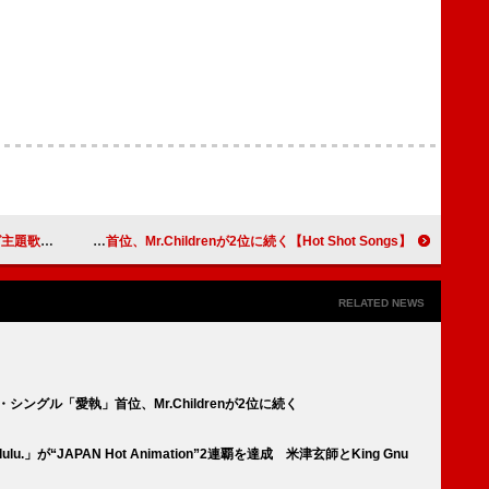
ングル発売開始
【Hot Shot Songs】WEST.初デジタル・シングル「愛執」首位、Mr.Childrenが2位に続く
RELATED NEWS
ジタル・シングル「愛執」首位、Mr.Childrenが2位に続く
ulu.」が“JAPAN Hot Animation”2連覇を達成 米津玄師とKing Gnu