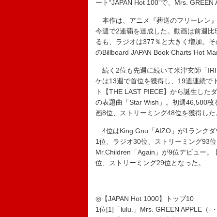
ート“JAPAN Hot 100”で、Mrs. GRE
本作は、アニメ『葬送のフリーレン』
今週で2連覇を達成した。動画は前週比5
るも、ラジオは377％と大きく増加。そ
のBillboard JAPAN Book Char
続く2位も先週に続いて米津玄師「IRI
ケは13週で首位を獲得し、19週連続
ト【THE LAST PIECE】から誕生
の表題曲「Star Wish」。初週46,
画8位、ストリーミング48位を獲得した
4位はKing Gnu「AIZO」が1ランク
1位、ラジオ30位、ストリーミング93
Mr.Children「Again」が9位デ
位、ストリーミング29位となった。
◎【JAPAN Hot 1000】トップ10
1位[1]「lulu.」Mrs. GREEN APPLE（-