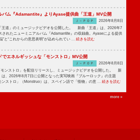
バム『Adamantite』よりAyase提供曲「王道」MV公開
2026年8月8日
Ｊ－ＰＯＰ
王道」のミュージックビデオを公開した。 新曲「王道」は、2026年7
されたニューミニアルバム『Adamantite』の収録曲。Ayaseによる提供
悩”と“これからの意思表明”が込められてい …
続きを読む
ッドでエネルギッシュな「モンストロ」MV公開
2026年8月8日
Ｊ－ＰＯＰ
「モンストロ」を配信リリースし、ミュージックビデオを公開した。 新
は、2026年8月7日に公開となった実写映画『ブルーロック』の主題
ンストロ」（Monstruo）は、スペイン語で「怪物」の意 …
続きを読む
more »