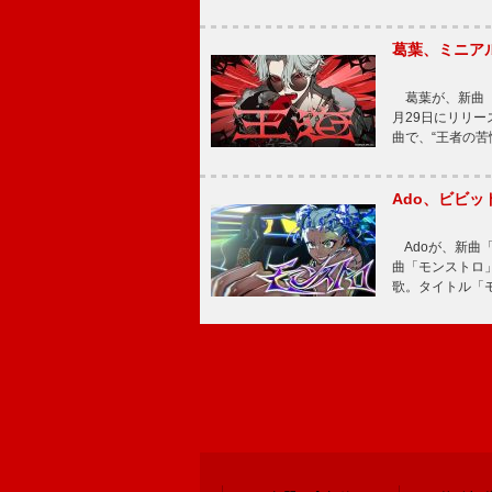
葛葉、ミニアル
葛葉が、新曲「
月29日にリリース
曲で、“王者の苦
Ado、ビビ
Adoが、新曲
曲「モンストロ」
歌。タイトル「モ