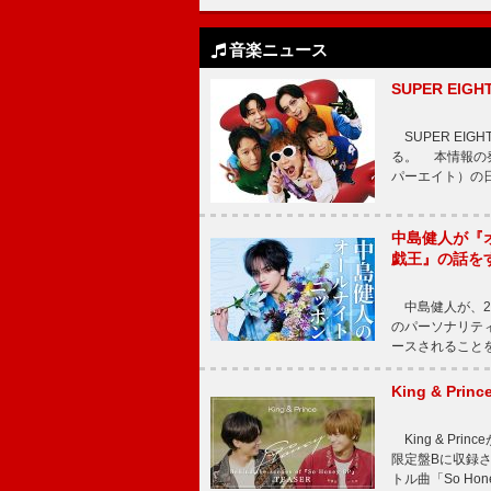
音楽ニュース
SUPER E
SUPER EI
る。 本情報の発
パーエイト）の日”
中島健人が『
戯王』の話を
中島健人が、2
のパーソナリティを
ースされることを
King & P
King & Pri
限定盤Bに収録
トル曲「So Ho