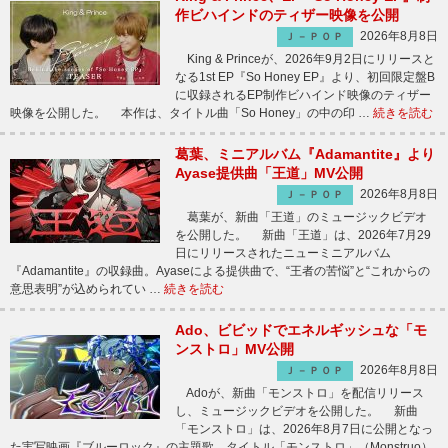
作ビハインドのティザー映像を公開
2026年8月8日
Ｊ－ＰＯＰ
King & Princeが、2026年9月2日にリリースと
なる1st EP『So Honey EP』より、初回限定盤B
に収録されるEP制作ビハインド映像のティザー
映像を公開した。 本作は、タイトル曲「So Honey」の中の印 …
続きを読む
葛葉、ミニアルバム『Adamantite』より
Ayase提供曲「王道」MV公開
2026年8月8日
Ｊ－ＰＯＰ
葛葉が、新曲「王道」のミュージックビデオ
を公開した。 新曲「王道」は、2026年7月29
日にリリースされたニューミニアルバム
『Adamantite』の収録曲。Ayaseによる提供曲で、“王者の苦悩”と“これからの
意思表明”が込められてい …
続きを読む
Ado、ビビッドでエネルギッシュな「モ
ンストロ」MV公開
2026年8月8日
Ｊ－ＰＯＰ
Adoが、新曲「モンストロ」を配信リリース
し、ミュージックビデオを公開した。 新曲
「モンストロ」は、2026年8月7日に公開となっ
た実写映画『ブルーロック』の主題歌。タイトル「モンストロ」（Monstruo）