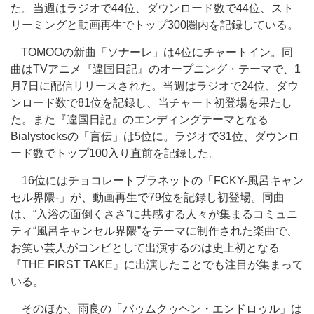
た。当週はラジオで44位、ダウンロード数で44位、スト
リーミングと動画再生でトップ300圏内を記録している。
TOMOOの新曲「ソナーレ」は4位にチャートイン。同
曲はTVアニメ『違国日記』のオープニング・テーマで、1
月7日に配信リリースされた。当週はラジオで24位、ダウ
ンロード数で81位を記録し、当チャート初登場を果たし
た。また『違国日記』のエンディングテーマとなる
Bialystocksの「言伝」は5位に。ラジオで31位、ダウンロ
ード数でトップ100入り直前を記録した。
16位にはチョコレートプラネットの「FCKY-風呂キャン
セル界隈-」が、動画再生で79位を記録し初登場。同曲
は、“入浴の面倒くささ”に共感する人々が集まるコミュニ
ティ“風呂キャンセル界隈”をテーマに制作された楽曲で、
お笑い芸人がコンビとして出演するのは史上初となる
『THE FIRST TAKE』に出演したことでも注目が集まって
いる。
そのほか、雨良の「バゥムクゥヘン・エンドロゥル」は