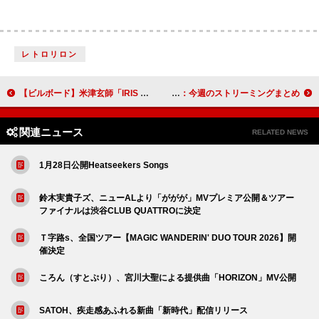
レトロリロン
【ビルボード】米津玄師「IRIS OUT」ストリーミング・ソング首位奪還 ミスチル新曲が初登場
Novelbright「Walking with you」5億回突破：今週のストリーミングまとめ
関連ニュース
RELATED NEWS
1月28日公開Heatseekers Songs
鈴木実貴子ズ、ニューALより「ががが」MVプレミア公開＆ツアー
ファイナルは渋谷CLUB QUATTROに決定
Ｔ字路s、全国ツアー【MAGIC WANDERIN' DUO TOUR 2026】開
催決定
ころん（すとぷり）、宮川大聖による提供曲「HORIZON」MV公開
SATOH、疾走感あふれる新曲「新時代」配信リリース