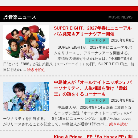
音楽ニュース
MUSIC NEWS
SUPER EIGHT、2027年春にニューアル
バム発売＆アリーナツアー開催
2026年8月8日
Ｊ－ＰＯＰ
SUPER EIGHTが、2027年春にニューアルバ
ムをリリースし、アリーナツアーを開催する。
本情報の発表が行われた日は、“令和8年8月8
日”という「888」が並ぶ“超八（スーパーエイト）の日”。SUPER EIGHTは、前
日に行われ …
続きを読む
中島健人が『オールナイトニッポン』パ
ーソナリティ、人生相談を受け『遊戯
王』の話をするコーナーも
2026年8月8日
Ｊ－ＰＯＰ
中島健人が、2026年8月14日深夜に放送とな
るニッポン放送『オールナイトニッポン』のパ
ーソナリティを担当する。 8月19日にニューシングル『鬼事 / Fiction Love』
がリリースされることを記念して、中島健人が通称“1部”のパ …
続きを読む
King & Prince、EP『So Honey EP』制