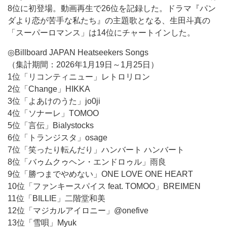
8位に初登場。動画再生で26位を記録した。ドラマ『パン
ダより恋が苦手な私たち』の主題歌となる、生田斗真の
「スーパーロマンス」は14位にチャートインした。
◎Billboard JAPAN Heatseekers Songs
（集計期間：2026年1月19日～1月25日）
1位「リコンティニュー」レトロリロン
2位「Change」HIKKA
3位「よあけのうた」jo0ji
4位「ソナーレ」TOMOO
5位「言伝」Bialystocks
6位「トランジスタ」osage
7位「笑ったり転んだり」ハンバート ハンバート
8位「バゥムクゥヘン・エンドロゥル」雨良
9位「勝つまでやめない」ONE LOVE ONE HEART
10位「ファンキースパイス feat. TOMOO」BREIMEN
11位「BILLIE」二階堂和美
12位「マジカルアイロニー」@onefive
13位「雪唄」Myuk