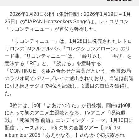
2026年1月28日公開（集計期間：2026年1月19日～1月
25日）の“JAPAN Heatseekers Songs”は、レトロリロン
「リコンティニュー」が首位を獲得した。
「リコンティニュー」は、1月28日に発売されたレトロ
リロンの1stフルアルバム『コレクションアローン』のリ
ード曲。“リコンティニュー”は、「繰り返し」「再び」を
意味する「RE」と、「続ける」を意味する
「CONTINUE」を組み合わせた言葉だという。全国35局
のラジオ局でパワープレイに選出されており、当週は前週
に引き続きラジオで4位を記録し、2週目の首位を獲得し
た。
3位には、jo0ji「よあけのうた」が初登場。同曲はjo0ji
にとって初のアニメ主題歌となる、TVアニメ『呪術廻
戦』「死滅回游 前編」エンディング・テーマ。1月10日に
配信リリースされ、jo0jiの初の全国ツアー【jo0ji 1st
album tour 2025「あえかなる」】のなかで初披露され