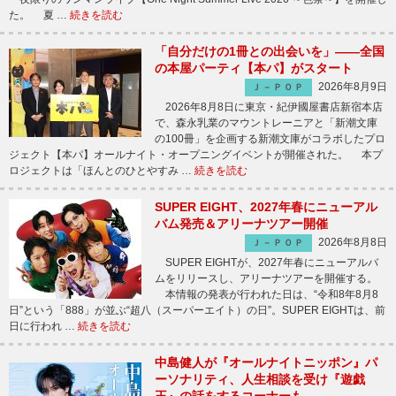
た。 夏 …
続きを読む
「自分だけの1冊との出会いを」――全国
の本屋パーティ【本パ】がスタート
2026年8月9日
Ｊ－ＰＯＰ
2026年8月8日に東京・紀伊國屋書店新宿本店
で、森永乳業のマウントレーニアと「新潮文庫
の100冊」を企画する新潮文庫がコラボしたプロ
ジェクト【本パ】オールナイト・オープニングイベントが開催された。 本プ
ロジェクトは「ほんとのひとやすみ …
続きを読む
SUPER EIGHT、2027年春にニューアル
バム発売＆アリーナツアー開催
2026年8月8日
Ｊ－ＰＯＰ
SUPER EIGHTが、2027年春にニューアルバ
ムをリリースし、アリーナツアーを開催する。
本情報の発表が行われた日は、“令和8年8月8
日”という「888」が並ぶ“超八（スーパーエイト）の日”。SUPER EIGHTは、前
日に行われ …
続きを読む
中島健人が『オールナイトニッポン』パ
ーソナリティ、人生相談を受け『遊戯