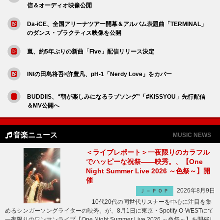
信＆オーディオ映像公開
Da-iCE、全国アリーナツアー開幕＆アルバム表題曲「TERMINAL」
のダンス・プラクティス映像を公開
嵐、約5年ぶりの新曲「Five」配信リリース決定
INIの田島将吾×許豊凡、pH-1「Nerdy Love」をカバー
BUDDiiS、“朝が楽しみになるラブソング”「#KISSYOU」先行配信
＆MV公開へ
音楽ニュース
MUSIC NEWS
＜ライブレポート＞一夜限りのカラフル
でハッピーな祝祭――映秀。、【One
Night Summer Live 2026 ～色祭～】開
催
2026年8月9日
Ｊ－ＰＯＰ
10代20代の同世代リスナーを中心に注目を集
めるシンガーソングライターの映秀。が、8月1日に東京・Spotify O-WESTにて
一夜限りのワンマンライブ【One Night Summer Live 2026 ～色祭～】を開催し