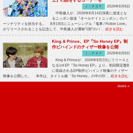
王』の話をするコーナーも
2026年8月8日
Ｊ－ＰＯＰ
中島健人が、2026年8月14日深夜に放送とな
るニッポン放送『オールナイトニッポン』のパ
ーソナリティを担当する。 8月19日にニューシングル『鬼事 / Fiction Love』
がリリースされることを記念して、中島健人が通称“1部”のパ …
続きを読む
King & Prince、EP『So Honey EP』制
作ビハインドのティザー映像を公開
2026年8月8日
Ｊ－ＰＯＰ
King & Princeが、2026年9月2日にリリースと
なる1st EP『So Honey EP』より、初回限定盤B
に収録されるEP制作ビハインド映像のティザー
映像を公開した。 本作は、タイトル曲「So Honey」の中の印 …
続きを読む
more »