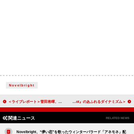
Novelbright
＜ライブレポート＞菅田将暉、サークルの中から研ぎ澄まされた“五感”を放った特別な夜【菅田将暉 LIVE 2026】
＜ライブレポート＞バー・イタリアが見せた鮮やかな変貌、最新作『Some Like It Hot』のあふれるダイナミズム
関連ニュース
RELATED NEWS
Novelbright、“儚い恋”を歌ったウィンターバラード「アネモネ」配