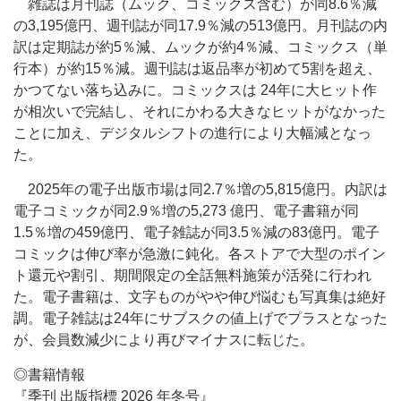
雑誌は月刊誌（ムック、コミックス含む）が同8.6％減
の3,195億円、週刊誌が同17.9％減の513億円。月刊誌の内
訳は定期誌が約5％減、ムックが約4％減、コミックス（単
行本）が約15％減。週刊誌は返品率が初めて5割を超え、
かつてない落ち込みに。コミックスは 24年に大ヒット作
が相次いで完結し、それにかわる大きなヒットがなかった
ことに加え、デジタルシフトの進行により大幅減となっ
た。
2025年の電子出版市場は同2.7％増の5,815億円。内訳は
電子コミックが同2.9％増の5,273 億円、電子書籍が同
1.5％増の459億円、電子雑誌が同3.5％減の83億円。電子
コミックは伸び率が急激に鈍化。各ストアで大型のポイン
ト還元や割引、期間限定の全話無料施策が活発に行われ
た。電子書籍は、文字ものがやや伸び悩むも写真集は絶好
調。電子雑誌は24年にサブスクの値上げでプラスとなった
が、会員数減少により再びマイナスに転じた。
◎書籍情報
『季刊 出版指標 2026 年冬号』