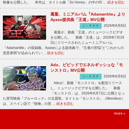
映像を公開した。 本作は、タイトル曲「So Honey」の中の印 …
続きを読む
葛葉、ミニアルバム『Adamantite』より
Ayase提供曲「王道」MV公開
2026年8月8日
Ｊ－ＰＯＰ
葛葉が、新曲「王道」のミュージックビデオ
を公開した。 新曲「王道」は、2026年7月29
日にリリースされたニューミニアルバム
『Adamantite』の収録曲。Ayaseによる提供曲で、“王者の苦悩”と“これからの
意思表明”が込められてい …
続きを読む
Ado、ビビッドでエネルギッシュな「モ
ンストロ」MV公開
2026年8月8日
Ｊ－ＰＯＰ
Adoが、新曲「モンストロ」を配信リリース
し、ミュージックビデオを公開した。 新曲
「モンストロ」は、2026年8月7日に公開となっ
た実写映画『ブルーロック』の主題歌。タイトル「モンストロ」（Monstruo）
は、スペイン語で「怪物」の意 …
続きを読む
more »