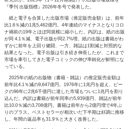
『季刊 出版指標』2026年冬号で発表した。
紙と電子を合算した出版市場（推定販売金額）は、前年
比1.6％減の1兆5,462億円。4年連続のマイナスとなりコロ
ナ禍前の19年とほぼ同規模に縮小した。内訳は、紙の出版
が同 4.1％減、電子出版が同2.7%増。紙の出版は書籍がわ
ずかに前年を上回り健闘、一方、雑誌は1割減と対照的な
結果となった。電子出版は引き続き伸長したが、これまで
市場を牽引してきた電子コミックの伸び率鈍化が鮮明にな
っている。
2025年の紙の出版物（書籍・雑誌）の推定販売金額は
前年比4.1％減の9,647億円。1976年に1兆円を超え、ピー
クの96年に2兆6千億円に達した市場もついに1兆円を割り
込んだ。内訳は書籍が前年同率の5,939億円、雑誌が前年
比10.0％減の3,708億円。書籍は前年から2億円増で4年ぶ
りのプラス。ベストセラーが相次いだ下半期は好調に推移
し、年間の返品率も31.9％と大きく改善した。