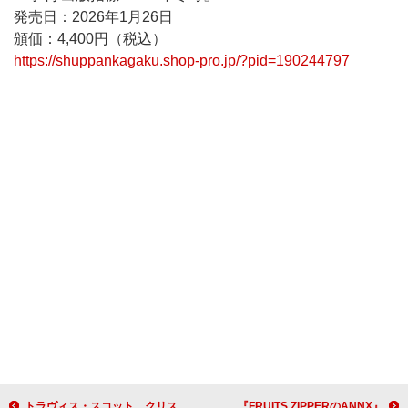
発売日：2026年1月26日
頒価：4,400円（税込）
https://shuppankagaku.shop-pro.jp/?pid=190244797
トラヴィス・スコット、クリストファー・ノーラン監督最新作『オデュッセイア』出演シーンが新予告編で初披露
『FRUITS ZIPPERのANNX』、木村ミサ（KAWAII LAB.総合プロデューサー）が生ゲスト出演