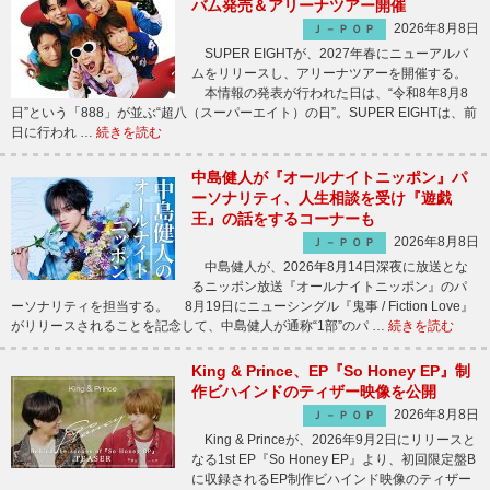
バム発売＆アリーナツアー開催
2026年8月8日
Ｊ－ＰＯＰ
SUPER EIGHTが、2027年春にニューアルバ
ムをリリースし、アリーナツアーを開催する。
本情報の発表が行われた日は、“令和8年8月8
日”という「888」が並ぶ“超八（スーパーエイト）の日”。SUPER EIGHTは、前
日に行われ …
続きを読む
中島健人が『オールナイトニッポン』パ
ーソナリティ、人生相談を受け『遊戯
王』の話をするコーナーも
2026年8月8日
Ｊ－ＰＯＰ
中島健人が、2026年8月14日深夜に放送とな
るニッポン放送『オールナイトニッポン』のパ
ーソナリティを担当する。 8月19日にニューシングル『鬼事 / Fiction Love』
がリリースされることを記念して、中島健人が通称“1部”のパ …
続きを読む
King & Prince、EP『So Honey EP』制
作ビハインドのティザー映像を公開
2026年8月8日
Ｊ－ＰＯＰ
King & Princeが、2026年9月2日にリリースと
なる1st EP『So Honey EP』より、初回限定盤B
に収録されるEP制作ビハインド映像のティザー