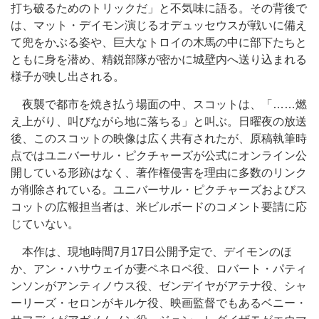
打ち破るためのトリックだ」と不気味に語る。その背後で
は、マット・デイモン演じるオデュッセウスが戦いに備え
て兜をかぶる姿や、巨大なトロイの木馬の中に部下たちと
ともに身を潜め、精鋭部隊が密かに城壁内へ送り込まれる
様子が映し出される。
夜襲で都市を焼き払う場面の中、スコットは、「……燃
え上がり、叫びながら地に落ちる」と叫ぶ。日曜夜の放送
後、このスコットの映像は広く共有されたが、原稿執筆時
点ではユニバーサル・ピクチャーズが公式にオンライン公
開している形跡はなく、著作権侵害を理由に多数のリンク
が削除されている。ユニバーサル・ピクチャーズおよびス
コットの広報担当者は、米ビルボードのコメント要請に応
じていない。
本作は、現地時間7月17日公開予定で、デイモンのほ
か、アン・ハサウェイが妻ペネロペ役、ロバート・パティ
ンソンがアンティノウス役、ゼンデイヤがアテナ役、シャ
ーリーズ・セロンがキルケ役、映画監督でもあるベニー・