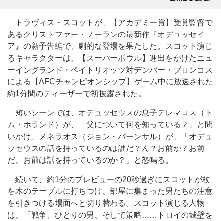
トラヴィス・スコットが、【アカデミー賞】受賞監督で
あるクリストファー・ノーランの最新作『オデュッセイ
ア』の新予告編で、劇的な登場を果たした。スコット演じ
るキャラクターは、【スーパーボウル】進出をかけたニュ
ーイングランド・ペイトリオッツ対デンバー・ブロンコス
による【AFCチャンピオンシップ】ゲーム中に放送された
約1分間のティーザーで初披露された。
短いシーンでは、オデュッセウスの息子テレマコス（ト
ム・ホランド）が、「父について何を知っている？」と問
いかけ、メネラオス（ジョン・バーンサル）が、「オデュ
ッセウスの話を持っているのは誰だ？ん？お前か？お前
だ、お前は話を持っているのか？」と怒鳴る。
続いて、約1分のプレビューの20秒過ぎにスコットが杖
を木のテーブルに打ちつけ、部屋に集まった男たちの注意
を引きつける場面へと切り替わる。スコット演じる人物
は、「戦争、ひとりの男、そして策略……トロイの城壁を