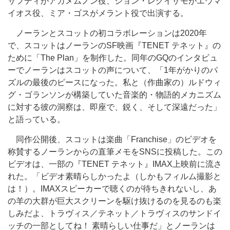
サフディがアガメムノン役、ジョン・レグイザモがエウマ
イオス役、ミア・ゴスがメラント役で出演する。
ノーランとスコットの初コラボレーションは2020年
で、スコットはノーランのSF映画『TENET テネット』の
ために「The Plan」を制作した。同年のGQのインタビュ
ーでノーランはスコットの声について、「1年がかりのパ
ズルの最後のピースになった。私と（作曲家の）ルドウィ
グ・ゴランソンが構築していた音楽的・物語的メカニズム
に対する彼の洞察は、即座で、鋭く、そして深遠だった」
と語っている。
同作公開後、スコットは楽曲「Franchise」のビデオを
称賛するノーランからの直筆メモをSNSに投稿した。この
ビデオは、一部の『TENET テネット』IMAX上映前に流さ
れた。「ビデオ素晴らしかったよ（しかもフィルム撮影と
は！）。IMAXスピーカーで聴くのが待ちきれないし、あ
の羊の大群が巨大スクリーンを駆け抜けるのを見るのも楽
しみだよ、トラヴィス／テネット／トラヴィスのサンドイ
ッチの一部としてね！ 素晴らしい仕事だ」とノーランは