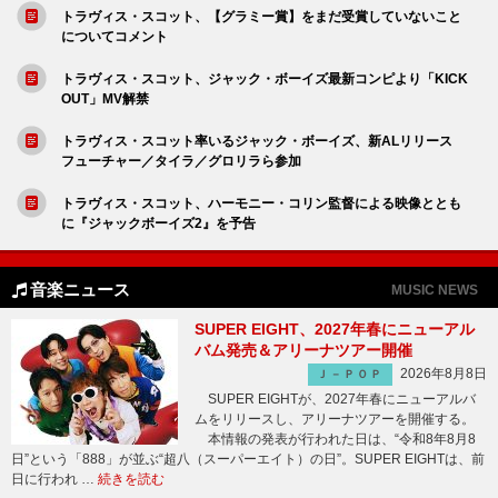
トラヴィス・スコット、【グラミー賞】をまだ受賞していないこと
についてコメント
トラヴィス・スコット、ジャック・ボーイズ最新コンピより「KICK
OUT」MV解禁
トラヴィス・スコット率いるジャック・ボーイズ、新ALリリース
フューチャー／タイラ／グロリラら参加
トラヴィス・スコット、ハーモニー・コリン監督による映像ととも
に『ジャックボーイズ2』を予告
音楽ニュース
MUSIC NEWS
SUPER EIGHT、2027年春にニューアル
バム発売＆アリーナツアー開催
2026年8月8日
Ｊ－ＰＯＰ
SUPER EIGHTが、2027年春にニューアルバ
ムをリリースし、アリーナツアーを開催する。
本情報の発表が行われた日は、“令和8年8月8
日”という「888」が並ぶ“超八（スーパーエイト）の日”。SUPER EIGHTは、前
日に行われ …
続きを読む