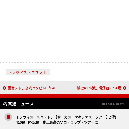
トラヴィス・スコット
重音テト、公式コンピAL『0401 – The Best Days of 重音テト 2026』全収録内容が解禁
2025年出版市場発表 紙は4.1％減、電子は2.7％増
関連ニュース
RELATED NEWS
トラヴィス・スコット、【サーカス・マキシマス・ツアー】が約
410億円を記録 史上最高のソロ・ラップ・ツアーに