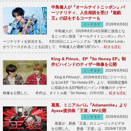
中島健人が『オールナイトニッポン』パ
ーソナリティ、人生相談を受け『遊戯
王』の話をするコーナーも
2026年8月8日
Ｊ－ＰＯＰ
中島健人が、2026年8月14日深夜に放送とな
るニッポン放送『オールナイトニッポン』のパ
ーソナリティを担当する。 8月19日にニューシングル『鬼事 / Fiction Love』
がリリースされることを記念して、中島健人が通称“1部”のパ …
続きを読む
King & Prince、EP『So Honey EP』制
作ビハインドのティザー映像を公開
2026年8月8日
Ｊ－ＰＯＰ
King & Princeが、2026年9月2日にリリースと
なる1st EP『So Honey EP』より、初回限定盤B
に収録されるEP制作ビハインド映像のティザー
映像を公開した。 本作は、タイトル曲「So Honey」の中の印 …
続きを読む
葛葉、ミニアルバム『Adamantite』より
Ayase提供曲「王道」MV公開
2026年8月8日
Ｊ－ＰＯＰ
葛葉が、新曲「王道」のミュージックビデオ
を公開した。 新曲「王道」は、2026年7月29