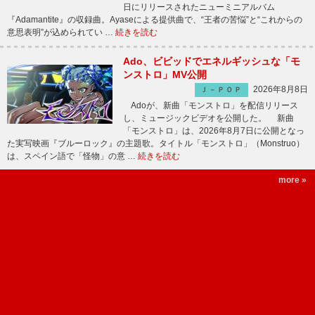
日にリリースされたニューミニアルバム
『Adamantite』の収録曲。Ayaseによる提供曲で、“王者の苦悩”と“これからの
意思表明”が込められてい …
続きを読む
Ado、ビビッドでエネルギッシュな「モ
ンストロ」MV公開
2026年8月8日
Ｊ－ＰＯＰ
Adoが、新曲「モンストロ」を配信リリース
し、ミュージックビデオを公開した。 新曲
「モンストロ」は、2026年8月7日に公開となっ
た実写映画『ブルーロック』の主題歌。タイトル「モンストロ」（Monstruo）
は、スペイン語で「怪物」の意 …
続きを読む
more »