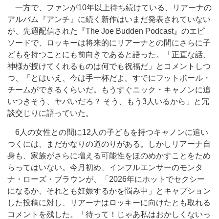
一方で、ファンが10年以上待ち続けている、リアーナの
アルバム『アンチ』に続く新作はいまだ発表されていない
が、先週配信された『The Joe Budden Podcast』のエピ
ソードで、ロッキーは将来的にリアーナとの間にさらに子
どもを持つことにも前向きであると語った。「正直な話、
神様が授けてくれるものは何でも祝福だ」とコメントしつ
つ、「とはいえ、今は手一杯だよ。すでにフットボール・
チームができるくらいだ。もうすぐニック・キャノンに追
いつきそう、ヤバいだろ？ そう、もう3人いるから」と冗
談交じりに語っていた。
6人の女性との間に12人の子どもを持つキャノンに追い
つくには、まだかなりの道のりがある。しかしリアーナ自
身も、家族がさらに増える可能性をほのめかすことをため
らってはいない。今月初め、インフルエンサーのモンタ
ナ・ローズ・ブラウンが、「2026年にホットでセクシー
になるか、それとも妊娠するかを悩み中」とキャプション
した投稿に対し、リアーナはロッキーに向けたとも取れる
コメントを残した。「待って！じゃあ私はおかしくないっ