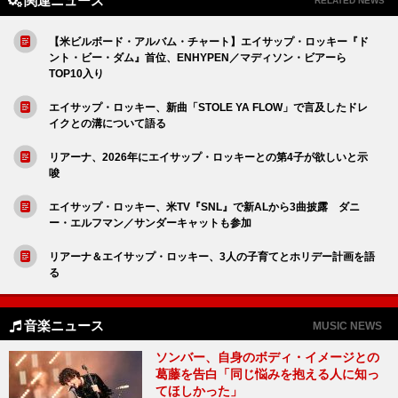
関連ニュース
RELATED NEWS
【米ビルボード・アルバム・チャート】エイサップ・ロッキー『ド
ント・ビー・ダム』首位、ENHYPEN／マディソン・ビアーら
TOP10入り
エイサップ・ロッキー、新曲「STOLE YA FLOW」で言及したドレ
イクとの溝について語る
リアーナ、2026年にエイサップ・ロッキーとの第4子が欲しいと示
唆
エイサップ・ロッキー、米TV『SNL』で新ALから3曲披露 ダニ
ー・エルフマン／サンダーキャットも参加
リアーナ＆エイサップ・ロッキー、3人の子育てとホリデー計画を語
る
音楽ニュース
MUSIC NEWS
ソンバー、自身のボディ・イメージとの
葛藤を告白「同じ悩みを抱える人に知っ
てほしかった」