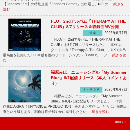
【Fanatics Fest】の特別企画『Fanatics Games』に出場し、NFLの …
続きを
読む
FLO、2ndアルバム『THERAPY AT THE
CLUB』8/7リリース＆収録曲MV公開
2026年8月7日
洋楽
FLOが、2ndアルバム『THERAPY AT THE
CLUB』を8月7日にリリースした。 本作は、
タイトル曲「Therapy At The Club」、UKで自己
最高位を記録したFLO単独名義のリード・シングル「Leak It」、フ …
続きを読
む
福原みほ、ニューシングル「My Summer
Blue」8/7配信リリース（本人コメントあ
り）
2026年8月7日
Ｊ－ＰＯＰ
福原みほが、ニューシングル「My Summer
Blue」を8月7日に配信リリースした。 作詞・
作曲にAKIRA（TINYVOICE, PRODUCTION）を迎えた本作は、ともに北海道出
身という縁もあり、制作は終始和やかに進行したとい …
続きを読む
more »