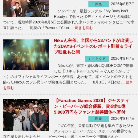
2026年8月7日
洋楽
ソンバーが、最新シングル「My Body Isn’t
Ready」で歌ったボディ・イメージとの葛藤に
ついて、現地時間2026年8月5日に公開された米バラエティのインタビューで率
直に語った。 同誌の『Power of Youn …
続きを読む
Nikoん主催、全国から53バンドが出演し
た2DAYSイベントのレポート到着＆ライ
ブ映像も公開
2026年8月7日
Ｊ－ＰＯＰ
Nikoんが、東京・恵比寿LIQUIDROOMで開催
した【リキッドルームで47 ～ぐんゆうかっぽ
～】のオフィシャルライブレポートが到着。あわせて、本イベントのラストを
飾ったNikoんのフル尺ライブ映像も公開となった。 8月3日、4日の2 …
続き
を読む
【Fanatics Games 2026】ジャスティ
ン・ビーバーが総合優勝、賞金約1億
5,800万円をファンと慈善団体へ寄付
2026年8月7日
洋楽
この1年間、音楽活動で話題を集めてきたジャ
スティン・ビーバーだが、スポーツの世界でも
存在感を示したようだ。 ビーバーは、米ニューヨークで開催された