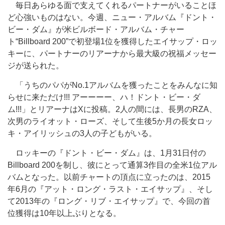
毎日あらゆる面で支えてくれるパートナーがいることほ
ど心強いものはない。今週、ニュー・アルバム『ドント・
ビー・ダム』が米ビルボード・アルバム・チャー
ト“Billboard 200”で初登場1位を獲得したエイサップ・ロッ
キーに、パートナーのリアーナから最大級の祝福メッセー
ジが送られた。
「うちのパパがNo.1アルバムを獲ったことをみんなに知
らせに来ただけ!!! アーーーー、ハ！ドント・ビー・ダ
ム!!!」とリアーナはXに投稿。2人の間には、長男のRZA、
次男のライオット・ローズ、そして生後5か月の長女ロッ
キ・アイリッシュの3人の子どもがいる。
ロッキーの『ドント・ビー・ダム』は、1月31日付の
Billboard 200を制し、彼にとって通算3作目の全米1位アル
バムとなった。以前チャートの頂点に立ったのは、2015
年6月の『アット・ロング・ラスト・エイサップ』、そし
て2013年の『ロング・リブ・エイサップ』で、今回の首
位獲得は10年以上ぶりとなる。