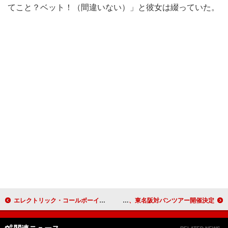
てこと？ベット！（間違いない）」と彼女は綴っていた。
エレクトリック・コールボーイによる別バンド＝サムライ・ピザ・キャッツ、ウィットに富んだニューAL発売決定
hitomi×Nikoん、東名阪対バンツアー開催決定