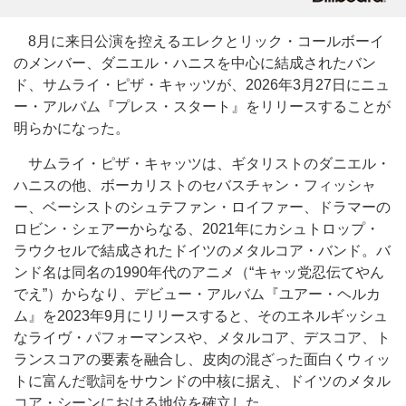
8月に来日公演を控えるエレクとリック・コールボーイ
のメンバー、ダニエル・ハニスを中心に結成されたバン
ド、サムライ・ピザ・キャッツが、2026年3月27日にニュ
ー・アルバム『プレス・スタート』をリリースすることが
明らかになった。
サムライ・ピザ・キャッツは、ギタリストのダニエル・
ハニスの他、ボーカリストのセバスチャン・フィッシャ
ー、ベーシストのシュテファン・ロイファー、ドラマーの
ロビン・シェアーからなる、2021年にカシュトロップ・
ラウクセルで結成されたドイツのメタルコア・バンド。バ
ンド名は同名の1990年代のアニメ（“キャッ党忍伝てやん
でえ”）からなり、デビュー・アルバム『ユアー・ヘルカ
ム』を2023年9月にリリースすると、そのエネルギッシュ
なライヴ・パフォーマンスや、メタルコア、デスコア、ト
ランスコアの要素を融合し、皮肉の混ざった面白くウィッ
トに富んだ歌詞をサウンドの中核に据え、ドイツのメタル
コア・シーンにおける地位を確立した。