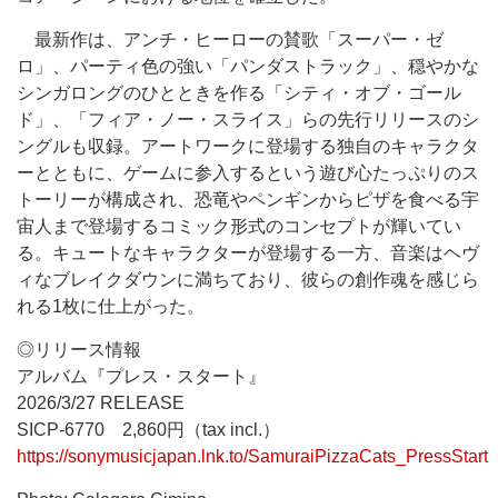
最新作は、アンチ・ヒーローの賛歌「スーパー・ゼ
ロ」、パーティ色の強い「パンダストラック」、穏やかな
シンガロングのひとときを作る「シティ・オブ・ゴール
ド」、「フィア・ノー・スライス」らの先行リリースのシ
ングルも収録。アートワークに登場する独自のキャラクタ
ーとともに、ゲームに参入するという遊び心たっぷりのス
トーリーが構成され、恐竜やペンギンからピザを食べる宇
宙人まで登場するコミック形式のコンセプトが輝いてい
る。キュートなキャラクターが登場する一方、音楽はヘヴ
ィなブレイクダウンに満ちており、彼らの創作魂を感じら
れる1枚に仕上がった。
◎リリース情報
アルバム『プレス・スタート』
2026/3/27 RELEASE
SICP-6770 2,860円（tax incl.）
https://sonymusicjapan.lnk.to/SamuraiPizzaCats_PressStart