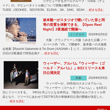
りデビューするガールグループ・TUIDE（テュ
イド）の、デビュータイトル曲について情報が解禁された。
TUIDE（SEOHEE、SEOYEON、ELENA、JIA、SAKI、SEAH …
続きを読む
坂本龍一がスタジオで聴いていた音と同
等の音質を体験できる、【Open Reel
Night】2夜連続で開催へ
2026年8月6日
Ｊ－ＰＯＰ
大阪・グラングリーン大阪 うめきた公園 ノー
スパーク内「VS.」で開催中、坂本龍一の大規模
企画展【Ryuichi Sakamoto & Tin Drum | KAGAMI＋】にて、2026年8月14日と
15日の2夜連続で特別企画ナ …
続きを読む
ウィーザー、アルバム『ウィーザー（ゴ
ールド・アルバム）』8/21リリース＆来
日公演決定
2026年8月6日
洋楽
ウィーザーが、16作目のスタジオアルバム
『ウィーザー（ゴールド・アルバム）』を8月21
日にリリースする。 5年3か月ぶりとなる本作は、7枚目のセルフタイトル作
品となり、リリースにあわせて2027年2月の単独来日公演の開催が決定した。
…
続きを読む
more »