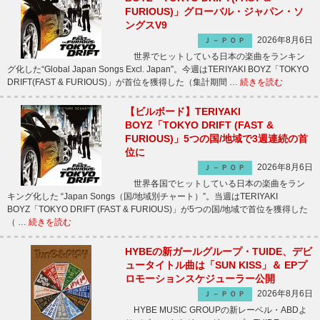
FURIOUS)」グローバル・ジャパン・ソ
ングスV9
2026年8月6日
Ｊ－ＰＯＰ
世界でヒットしている日本の楽曲をランキン
グ化した“Global Japan Songs Excl. Japan”。今週はTERIYAKI BOYZ「TOKYO
DRIFT(FAST & FURIOUS)」が首位を獲得した（集計期間 …
続きを読む
【ビルボード】TERIYAKI
BOYZ「TOKYO DRIFT (FAST &
FURIOUS)」5つの国/地域で3週連続の首
位に
2026年8月6日
Ｊ－ＰＯＰ
世界各国でヒットしている日本の楽曲をラン
キング化した “Japan Songs（国/地域別チャート）”。当週はTERIYAKI
BOYZ「TOKYO DRIFT (FAST & FURIOUS)」が5つの国/地域で首位を獲得した
（ …
続きを読む
HYBEの新ガールグループ・TUIDE、デビ
ュータイトル曲は「SUN KISS」＆ EPプ
ロモーションスケジューラー公開
2026年8月6日
Ｊ－ＰＯＰ
HYBE MUSIC GROUPの新レーベル・ABDよ