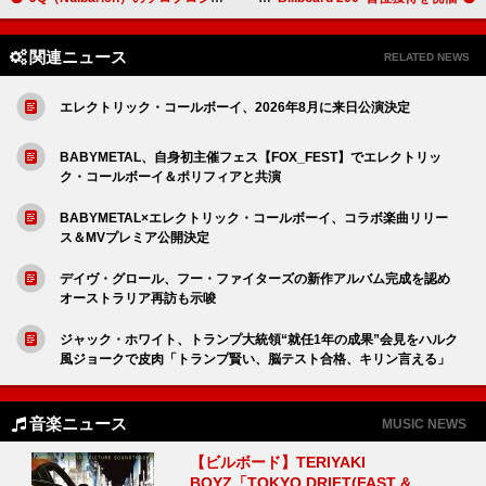
関連ニュース
RELATED NEWS
エレクトリック・コールボーイ、2026年8月に来日公演決定
BABYMETAL、自身初主催フェス【FOX_FEST】でエレクトリッ
ク・コールボーイ＆ポリフィアと共演
BABYMETAL×エレクトリック・コールボーイ、コラボ楽曲リリー
ス＆MVプレミア公開決定
デイヴ・グロール、フー・ファイターズの新作アルバム完成を認め
オーストラリア再訪も示唆
ジャック・ホワイト、トランプ大統領“就任1年の成果”会見をハルク
風ジョークで皮肉「トランプ賢い、脳テスト合格、キリン言える」
音楽ニュース
MUSIC NEWS
【ビルボード】TERIYAKI
BOYZ「TOKYO DRIFT(FAST &