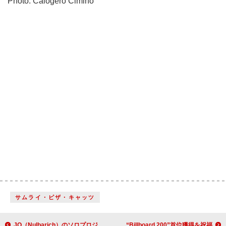
Photo: Calogero Cimino
サムライ・ピザ・キャッツ
JQ（Nulbarich）のソロプロジェクト、全6曲オール新曲の『UP TO THE MINUTE MIXTAPE』2月リリース
リアーナ、エイサップ・ロッキーの約10年ぶり“Billboard 200”首位獲得を祝福