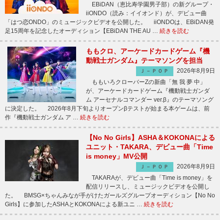
EBiDAN（恵比寿学園男子部）の新グループ・
iiONDO（読み：イイオンド）が、デビュー曲
「はつ恋ONDO」のミュージックビデオを公開した。 iiONDOは、EBiDAN発
足15周年を記念したオーディション【EBiDAN THE AU …
続きを読む
ももクロ、アーケードカードゲーム『機
動戦士ガンダム』テーマソングを担当
2026年8月9日
Ｊ－ＰＯＰ
ももいろクローバーZの新曲「無 我 夢 中」
が、アーケードカードゲーム『機動戦士ガンダ
ム アーセナルコマンダー ver.β』のテーマソング
に決定した。 2026年8月下旬よりオープンβテストが始まる本ゲームは、前
作『機動戦士ガンダム ア …
続きを読む
【No No Girls】ASHA＆KOKONAによる
ユニット・TAKARA、デビュー曲「Time
is money」MV公開
2026年8月9日
Ｊ－ＰＯＰ
TAKARAが、デビュー曲「Time is money」を
配信リリースし、ミュージックビデオを公開し
た。 BMSG×ちゃんみなが手がけたガールズグループオーディション【No No
Girls】に参加したASHAとKOKONAによる新ユニ …
続きを読む