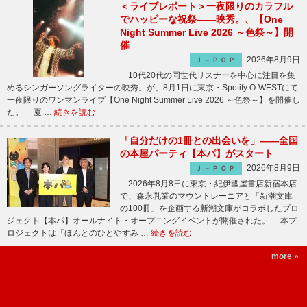
＜ライブレポート＞一夜限りのカラフル
でハッピーな祝祭――映秀。、【One
Night Summer Live 2026 ～色祭～】開
催
2026年8月9日
Ｊ－ＰＯＰ
10代20代の同世代リスナーを中心に注目を集
めるシンガーソングライターの映秀。が、8月1日に東京・Spotify O-WESTにて
一夜限りのワンマンライブ【One Night Summer Live 2026 ～色祭～】を開催し
た。 夏 …
続きを読む
「自分だけの1冊との出会いを」――全国
の本屋パーティ【本パ】がスタート
2026年8月9日
Ｊ－ＰＯＰ
2026年8月8日に東京・紀伊國屋書店新宿本店
で、森永乳業のマウントレーニアと「新潮文庫
の100冊」を企画する新潮文庫がコラボしたプロ
ジェクト【本パ】オールナイト・オープニングイベントが開催された。 本プ
ロジェクトは「ほんとのひとやすみ …
続きを読む
more »