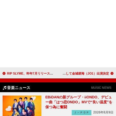
RIP SLYME、昨年7月リリースベストAL『GREATEST FIVE』レコード盤発売決定
Crystal Kay、生誕40周年誕生日パーティー【Birstonas presents CK BIRTHDAY BASH LEVEL 40】第3弾ゲストとして金城碧海（JO1）出演決定
音楽ニュース
MUSIC NEWS
EBiDANの新グループ・iiONDO、デビュ
ー曲「はつ恋ONDO」MVで“良い温度”を
保つ為に奮闘
2026年8月9日
Ｊ－ＰＯＰ