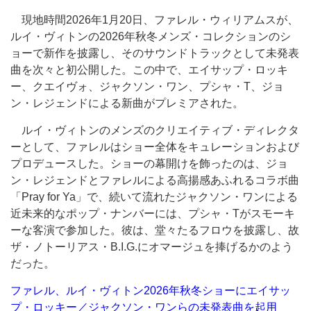
現地時間2026年1月20日、ファレル・ウィリアムスが、
ルイ・ヴィトンの2026年秋冬メンズ・コレクションのシ
ョーで新作を披露し、そのサウンドトラックとして未発表
曲を次々と初公開した。この中で、エイサップ・ロッキ
ー、クエイヴォ、ジャクソン・ワン、プシャ・T、ジョ
ン・レジェンドによる新曲がプレミアされた。
ルイ・ヴィトンのメンズのクリエイティブ・ディレクタ
ーとして、ファレルはショー全体をキュレーションおよび
プロデュースした。ショーの幕開けを飾ったのは、ジョ
ン・レジェンドとファレルによる高揚感あふれるコラボ曲
「Pray for Ya」で、続いて流れたジャクソン・ワンによる
近未来的なポップ・ナンバーには、プシャ・Tがスモーキ
ーな客演で参加した。彼は、堂々たるフロウを披露し、故
ザ・ノトーリアス・B.I.G.にオマージュを捧げるかのよう
だった。
ファレル、ルイ・ヴィトン2026年秋冬ショーにエイサッ
プ・ロッキー／ジャクソン・ワンらの未発表曲を起用