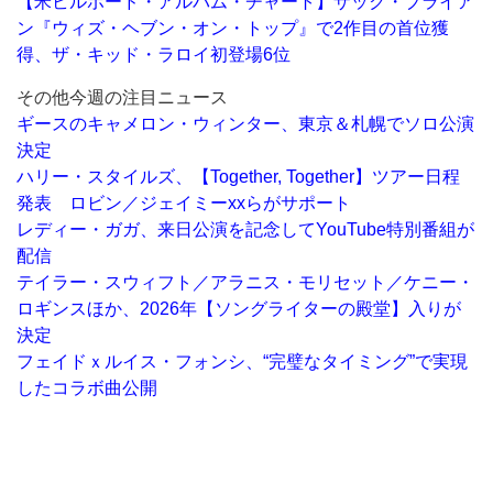
【米ビルボード・アルバム・チャート】ザック・ブライア
ン『ウィズ・ヘブン・オン・トップ』で2作目の首位獲
得、ザ・キッド・ラロイ初登場6位
その他今週の注目ニュース
ギースのキャメロン・ウィンター、東京＆札幌でソロ公演
決定
ハリー・スタイルズ、【Together, Together】ツアー日程
発表 ロビン／ジェイミーxxらがサポート
レディー・ガガ、来日公演を記念してYouTube特別番組が
配信
テイラー・スウィフト／アラニス・モリセット／ケニー・
ロギンスほか、2026年【ソングライターの殿堂】入りが
決定
フェイドｘルイス・フォンシ、“完璧なタイミング”で実現
したコラボ曲公開