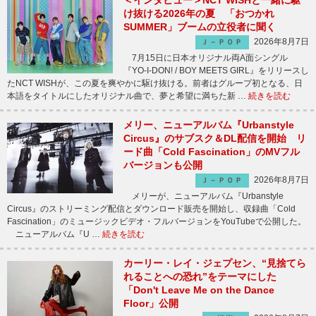
＜インタビュー＞NCT WISHと一緒に駆
け抜ける2026年の夏 「おつかれ
SUMMER」ブームの立役者に聞く
2026年8月7日
Ｊ－ＰＯＰ
7月15日に日本オリジナル両A面シングル
『YO-I-DON! / BOY MEETS GIRL』をリリースし
たNCT WISHが、この夏を爽やかに駆け抜ける。前者はグループ初となる、日
本語をタイトルにしたオリジナル曲で、夢と希望に満ちた新 …
続きを読む
メリー、ニューアルバム『Urbanstyle
Circus』のサブスク＆DL配信を開始 リ
ード曲「Cold Fascination」のMVフル
バージョンも公開
2026年8月7日
Ｊ－ＰＯＰ
メリーが、ニューアルバム『Urbanstyle
Circus』のストリーミング配信とダウンロード販売を開始し、収録曲「Cold
Fascination」のミュージックビデオ・フルバージョンをYouTubeで公開した。
ニューアルバム『U …
続きを読む
カーリー・レイ・ジェプセン、“見捨てら
れることへの恐れ”をテーマにした
「Don't Leave Me on the Dance
Floor」公開