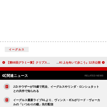
イーグルス
【第68回グラミー賞】クリプス＆ファレルのパフォーマンス決定
仲野太賀が坂本九 全米1位記録「上を向いて歩こう」誕生秘話に迫る『SUKIYAKI 上を向いて歩こう』12月公開
関連ニュース
RELATED NEWS
J.D.サウザーが78歳で死去、イーグルスやリンダ・ロンシュタット
との共作で知られる
イーグルス最新ライブALより、ヴィンス・ギルがリード・ヴォーカ
ルの「いつわりの瞳」先行配信