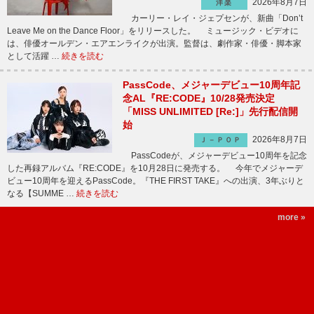
2026年8月7日
洋楽
カーリー・レイ・ジェプセンが、新曲「Don’t
Leave Me on the Dance Floor」をリリースした。 ミュージック・ビデオに
は、俳優オールデン・エアエンライクが出演。監督は、劇作家・俳優・脚本家
として活躍 …
続きを読む
PassCode、メジャーデビュー10周年記
念AL『RE:CODE』10/28発売決定
「MISS UNLIMITED [Re:]」先行配信開
始
2026年8月7日
Ｊ－ＰＯＰ
PassCodeが、メジャーデビュー10周年を記念
した再録アルバム『RE:CODE』を10月28日に発売する。 今年でメジャーデ
ビュー10周年を迎えるPassCode。『THE FIRST TAKE』への出演、3年ぶりと
なる【SUMME …
続きを読む
more »