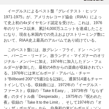
イーグルスによるベスト盤『グレイテスト・ヒッツ
1971-1975』が、アメリカレコード協会（RIAA）によっ
て史上初の4xダイヤモンド認定を受けた。これは、1976
年のリリース以来、累計4,000万ユニットを達成したこと
になり、現在も米国内での売上およびストリーミング数に
おいて、RIAA史上最高のアルバムであり続けている。
このベスト盤には、故グレン・フライ、ドン・ヘンリ
ー、バーニー・リードン、故ランディ・マイズナーのオリ
ジナル・メンバーに加え、1974年に加入したドン・フェ
ルダーが参加した、最初の4作からの楽曲が収録されてい
る。1976年には米ビルボード・アルバム・チャー
ト“Billboard 200”で5週1位を記録し、通算514週もチャー
トインしている。収録曲には、1972年の『イーグルス・
ファースト』収録の「Take It Easy」、1973年作『ならず
者』のタイトル曲「Desperado」、1975年の『呪われた
夜』収録の「Take It to the Limit」、そして1974年の『オ
ン・ザ・ボーダー』から、自身初の米ビルボード・ソン