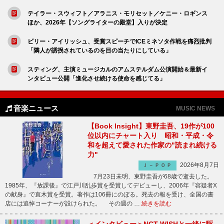
テイラー・スウィフト／アラニス・モリセット／ケニー・ロギンス
ほか、2026年【ソングライターの殿堂】入りが決定
ビリー・アイリッシュ、受賞スピーチでICEミネソタ作戦を痛烈批判
「隣人が誘拐されているのを目の当たりにしている」
スティング、主演ミュージカルのアムステルダム公演開始＆最新イ
ンタビュー公開「進化させ続ける使命を感じてる」
音楽ニュース
MUSIC NEWS
【Book Insight】東野圭吾、19作が100
位以内にチャート入り 昭和・平成・令
和を超えて愛された作家の"読まれ続ける
力"
2026年8月7日
Ｊ－ＰＯＰ
7月23日未明、東野圭吾が68歳で逝去した。
1985年、『放課後』で江戸川乱歩賞を受賞してデビューし、2006年『容疑者X
の献身』で直木賞を受賞。著作は106冊にのぼる。死去の報を受け、全国の書
店には追悼コーナーが設けられた。 その週の …
続きを読む