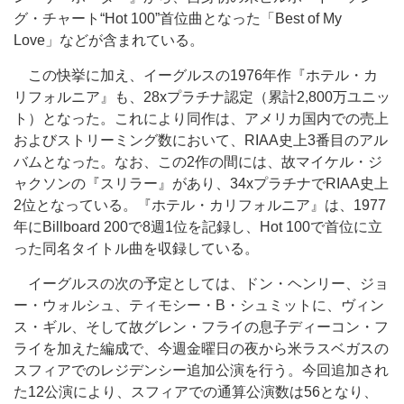
グ・チャート“Hot 100”首位曲となった「Best of My
Love」などが含まれている。
この快挙に加え、イーグルスの1976年作『ホテル・カ
リフォルニア』も、28xプラチナ認定（累計2,800万ユニッ
ト）となった。これにより同作は、アメリカ国内での売上
およびストリーミング数において、RIAA史上3番目のアル
バムとなった。なお、この2作の間には、故マイケル・ジ
ャクソンの『スリラー』があり、34xプラチナでRIAA史上
2位となっている。『ホテル・カリフォルニア』は、1977
年にBillboard 200で8週1位を記録し、Hot 100で首位に立
った同名タイトル曲を収録している。
イーグルスの次の予定としては、ドン・ヘンリー、ジョ
ー・ウォルシュ、ティモシー・B・シュミットに、ヴィン
ス・ギル、そして故グレン・フライの息子ディーコン・フ
ライを加えた編成で、今週金曜日の夜から米ラスベガスの
スフィアでのレジデンシー追加公演を行う。今回追加され
た12公演により、スフィアでの通算公演数は56となり、