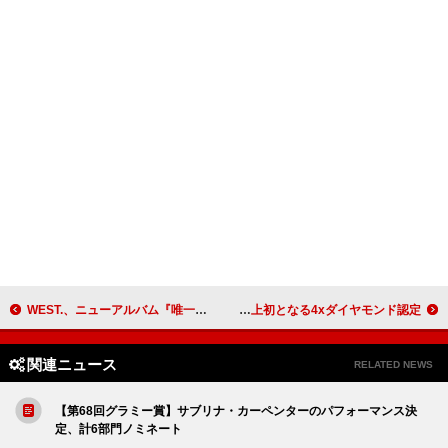
WEST.、ニューアルバム『唯一無二』リリース＆アリーナツアーが決定
イーグルス、ベスト盤『グレイテスト・ヒッツ 1971-1975』全米史上初となる4xダイヤモンド認定
関連ニュース
RELATED NEWS
【第68回グラミー賞】サブリナ・カーペンターのパフォーマンス決
定、計6部門ノミネート