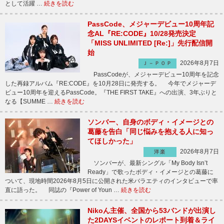
として活躍 …
続きを読む
PassCode、メジャーデビュー10周年記
念AL『RE:CODE』10/28発売決定
「MISS UNLIMITED [Re:]」先行配信開
始
2026年8月7日
Ｊ－ＰＯＰ
PassCodeが、メジャーデビュー10周年を記念
した再録アルバム『RE:CODE』を10月28日に発売する。 今年でメジャーデ
ビュー10周年を迎えるPassCode。『THE FIRST TAKE』への出演、3年ぶりと
なる【SUMME …
続きを読む
ソンバー、自身のボディ・イメージとの
葛藤を告白「同じ悩みを抱える人に知っ
てほしかった」
2026年8月7日
洋楽
ソンバーが、最新シングル「My Body Isn’t
Ready」で歌ったボディ・イメージとの葛藤に
ついて、現地時間2026年8月5日に公開された米バラエティのインタビューで率
直に語った。 同誌の『Power of Youn …
続きを読む
Nikoん主催、全国から53バンドが出演し
た2DAYSイベントのレポート到着＆ライ