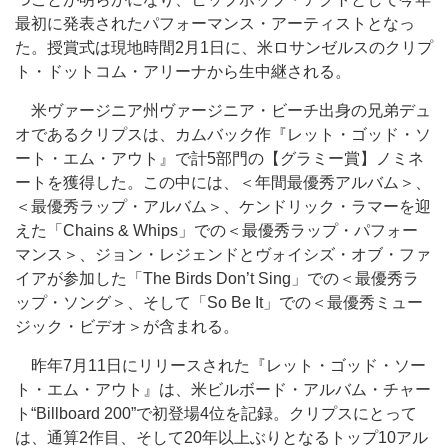
最初に発表されたパフォーマンス・アーティストとなっ
た。授賞式は現地時間2月1日に、米ロサンゼルスのクリプ
ト・ドットコム・アリーナから生中継される。
米ヴァージニア州ヴァージニア・ビーチ出身の兄弟デュ
オであるクリプスは、カムバック作『レット・ゴッド・ソ
ート・エム・アウト』で計5部門の【グラミー賞】ノミネ
ートを獲得した。この中には、＜年間最優秀アルバム＞、
＜最優秀ラップ・アルバム＞、ケンドリック・ラマーを迎
えた「Chains & Whips」での＜最優秀ラップ・パフォー
マンス＞、ジョン・レジェンドとヴォイシズ・オブ・ファ
イアが参加した「The Birds Don’t Sing」での＜最優秀ラ
ップ・ソング＞、そして「So Be It」での＜最優秀ミュー
ジック・ビデオ＞が含まれる。
昨年7月11日にリリースされた『レット・ゴッド・ソー
ト・エム・アウト』は、米ビルボード・アルバム・チャー
ト“Billboard 200”で初登場4位を記録。クリプスにとって
は、通算2作目、そして20年以上ぶりとなるトップ10アル