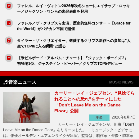
ファレル、ルイ・ヴィトン2026年秋冬ショーにエイサップ・ロッキ
ー／ジャクソン・ワンらの未発表曲を起用
ファレル／ザ・クリプスら出演、歴史的無料コンサート【Grace for
the World】がバチカン市国で開催
タイラー・ザ・クリエイター、敬愛するクリプス新作への参加は“人
生でTOP8に入る瞬間”と語る
【米ビルボード・アルバム・チャート】『ジャック・ボーイズ 2』
初登場1位、ジャスティン・ビーバー／クリプスTOP5デビュー
音楽ニュース
MUSIC NEWS
カーリー・レイ・ジェプセン、“見捨てら
れることへの恐れ”をテーマにした
「Don't Leave Me on the Dance
Floor」公開
2026年8月7日
洋楽
カーリー・レイ・ジェプセンが、新曲「Don’t
Leave Me on the Dance Floor」をリリースした。 ミュージック・ビデオに
は、俳優オールデン・エアエンライクが出演。監督は、劇作家・俳優・脚本家