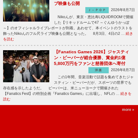
ブ映像も公開
2026年8月7日
Ｊ－ＰＯＰ
Nikoんが、東京・恵比寿LIQUIDROOMで開催
した【リキッドルームで47 ～ぐんゆうかっぽ
～】のオフィシャルライブレポートが到着。あわせて、本イベントのラストを
飾ったNikoんのフル尺ライブ映像も公開となった。 8月3日、4日の2 …
続き
を読む
【Fanatics Games 2026】ジャスティ
ン・ビーバーが総合優勝、賞金約1億
5,800万円をファンと慈善団体へ寄付
2026年8月7日
洋楽
この1年間、音楽活動で話題を集めてきたジャ
スティン・ビーバーだが、スポーツの世界でも
存在感を示したようだ。 ビーバーは、米ニューヨークで開催された
【Fanatics Fest】の特別企画『Fanatics Games』に出場し、NFLの …
続きを
読む
more »