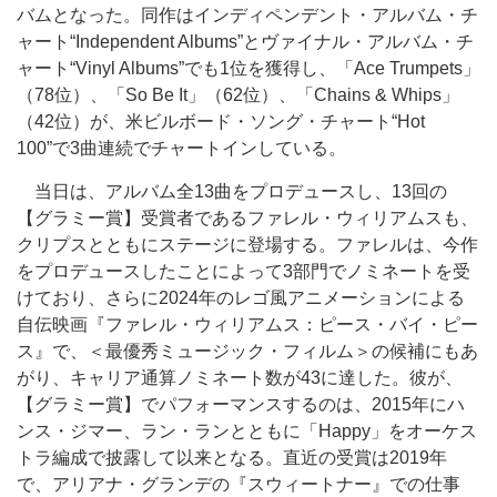
バムとなった。同作はインディペンデント・アルバム・チ
ャート“Independent Albums”とヴァイナル・アルバム・チ
ャート“Vinyl Albums”でも1位を獲得し、「Ace Trumpets」
（78位）、「So Be It」（62位）、「Chains & Whips」
（42位）が、米ビルボード・ソング・チャート“Hot
100”で3曲連続でチャートインしている。
当日は、アルバム全13曲をプロデュースし、13回の
【グラミー賞】受賞者であるファレル・ウィリアムスも、
クリプスとともにステージに登場する。ファレルは、今作
をプロデュースしたことによって3部門でノミネートを受
けており、さらに2024年のレゴ風アニメーションによる
自伝映画『ファレル・ウィリアムス：ピース・バイ・ピー
ス』で、＜最優秀ミュージック・フィルム＞の候補にもあ
がり、キャリア通算ノミネート数が43に達した。彼が、
【グラミー賞】でパフォーマンスするのは、2015年にハ
ンス・ジマー、ラン・ランとともに「Happy」をオーケス
トラ編成で披露して以来となる。直近の受賞は2019年
で、アリアナ・グランデの『スウィートナー』での仕事