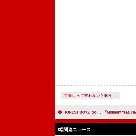
可愛いって言わないと呪う！
HONEST BOYZ（R）、「Midnight feat. claquepot
関連ニュース