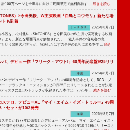
、計100万ページを全世界に向けて期間限定で無料配信す …
続きを読む
xTONES）×今田美桜、W主演映画『白鳥とコウモリ』新たな場
ントも到着
2026年8月7日
Ｊ－ＰＯＰ
説を、松村北斗（SixTONES）と今田美桜のW主演で実写化する映画
リ』より、新たな場面写真が解禁された。 殺人事件の“容疑者の息
娘”という禁断のバディが、解決したはずの事件の真相に迫る本作 …
続き
パ、デビュー作『フリーク・アウト!』60周年記念盤9/25リリ
2026年8月7日
洋楽
パのデビュー作『フリーク・アウト!』の60周年記念として、5CD＋ブ
パー・デラックス・エディションが9月25日にリリースされることが決定
ディスクに全105トラックが収録された本作は、2026年 …
続きを読む
コステロ、デビューAL『マイ・エイム・イズ・トゥルー』49周
・セットが10/2発売
2026年8月7日
洋楽
ステロが1977年に発表したデビュー・アルバム『マイ・エイム・イズ・
49周年を記念した5CDボックス・セットが2026年10月2日にリリースさ