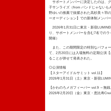
サポートメンバーに決定したのは、グ
子サンライズ（from バンドじゃないもん
野ゆいの推薦で抜擢された高杉美々羽の
ーオーディション】での新体制メンバ
2026年1月31日に東京・新宿LUMIN
り、サポートメンバーを含む7名でのラ
開催）
また、この期間限定の特別なパフォー
て、2月20日には入場無料の定期公演【か
ることが併せて発表された。
◎公演情報
【スターアイドルサミット vol.11】
2026年1月31日（土）東京・新宿LUMIN
【かわのろメガフィーバー vol.9 ～無
2026年2月20日（金）東京・恵比寿CreA