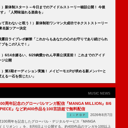
！）新体制スタート～今日までのアイドルストーリー秘話公開！ 今後
目指す」「人間味溢れる楽曲を」
って言わないと呪う！）新体制初ワンマン大成功でネクストストーリー
東名阪ツアー決定
披露目ライブレポ解禁「これからもあなたの心のお守りであり続けられ
イブをこの7人で！」
6/14水嬉るい、6/29絢愛かれん卒業公演直前！ これまでのアイド
ージ公開
）第3期オーディション実施！ メイビーモエPが求める新メンバーと
変える一石を投じたい」
MUSIC NEWS
00周年記念のグローバルマンガ配信『MANGA MILLION』8/6
 PIECE』など約400作品を100言語超で無料配信
2026年8月7日
Ｊ－ＰＯＰ
100周年を記念したグローバル・デジタルサービス『MANGA
マンガ ミリオン）』を、8月6日より公開する。約400作品のマンガを100以上