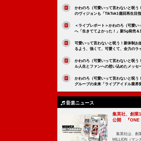
かわのろ（可愛いって言わないと呪う
のヴィジョンも「TikTok1億回再生
＜ライブレポート＞かわのろ（可愛い
へ「生きててよかった！」新Sg発売＆
可愛いって言わないと呪う！新体制お
るよう、強くて、可愛くて、全力のラ
かわのろ（可愛いって言わないと呪う！）
ル人生とファンへの想い込めたメッセ
かわのろ（可愛いって言わないと呪う！
グループの未来「ライブアイドル業界
音楽ニュース
集英社、創業1
公開 『ONE
集英社は、創業
MILLION（