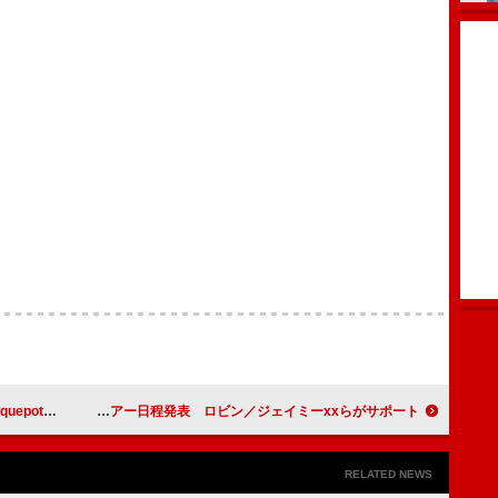
」MV公開決定
ハリー・スタイルズ、【Together, Together】ツアー日程発表 ロビン／ジェイミーxxらがサポート
RELATED NEWS