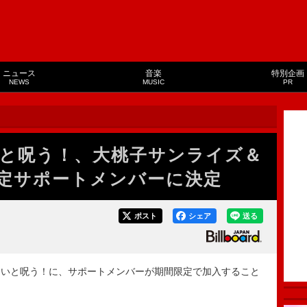
ニュース
音楽
特別企画
NEWS
MUSIC
PR
と呪う！、大桃子サンライズ＆
定サポートメンバーに決定
ポスト
シェア
送る
いと呪う！に、サポートメンバーが期間限定で加入すること