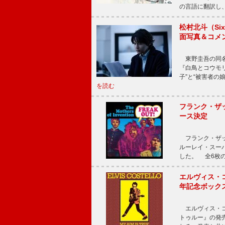
の言語に翻訳し
松村北斗（Si
面写真＆コメ
東野圭吾の同名小
『白鳥とコウモ
子”と“被害者の
を読む
フランク・ザッ
ース決定
フランク・ザッ
ルーレイ・スー
した。 全6枚の
エルヴィス・
年記念ボックス
エルヴィス・コ
トゥルー』の発売