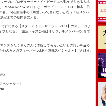
ループのプロデューサー・メイビーモエの盟友でもある大桃
！MAXX NAKAYOSHI）と、ポップコーンイエロー担当・日
2名。 現在開催中の【可愛いって言わないと呪う！新メンバ
ー決定までの期間を支える。
E0で行われる【スターアイドルサミット vol.11】のステージよ
イブとなる。（生誕・卒業公演はオリジナルメンバーの5名で
マンスをたくさんの人に体感してもらいたいとの想いを込め
わのろメガフィーバー vol.9 ～無銭スペシャル～】も行われ
E0
銭スペシャル～】
to