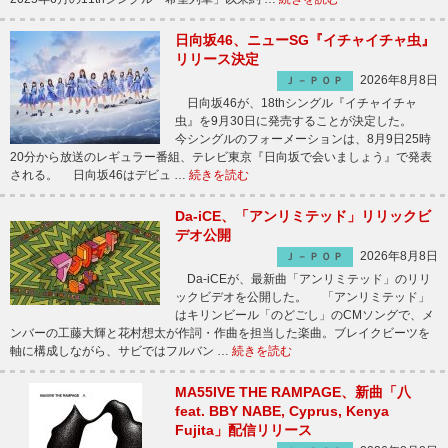
日向坂46、ニューSG『イチャイチャ虫』
リリース決定
2026年8月8日
Ｊ－ＰＯＰ
日向坂46が、18thシングル『イチャイチャ
虫』を9月30日に発売することが決定した。
今シングルのフォーメーションは、8月9日25時
20分から放送のレギュラー番組、テレビ東京『日向坂で会いましょう』で発表
される。 日向坂46はデビュ …
続きを読む
Da-iCE、「アンリミテッド」リリックビ
デオ公開
2026年8月8日
Ｊ－ＰＯＰ
Da-iCEが、最新曲「アンリミテッド」のリリ
ックビデオを公開した。 「アンリミテッド」
はキリンビール「のどごし」のCMソングで、メ
ンバーの工藤大輝と花村想太が作詞・作曲を担当した楽曲。ブレイクビーツを
軸に構成しながら、サビではフルバン …
続きを読む
MA55IVE THE RAMPAGE、新曲「八
feat. BBY NABE, Cyprus, Kenya
Fujita」配信リリース