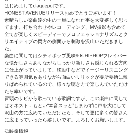
はじめましてclaquepotです。
HONEST AVENUEリリースおめでとうございます！
素晴らしい楽曲達の中の一員になれた事を大変嬉しく思っ
てます。打ち合わせやレコーディング、MV撮影も含めて
全てが楽しくスピーディーでプロフェッショナリズムとク
リエイティブの両方の側面から刺激を沢山いただきまし
た。
楽曲に関してはシティポップ風味90s HIPHOPフレイバー
な懐かしさもありながらしっかり新しさも感じられる方向
に仕上がっていまして、移動中などでイージーリスニング
できる雰囲気もありながら面白いリリックが要所要所に散
りばめられているので、様々な聴き方で楽しんでいただけ
たら幸いです。
冒頭のサビから歌っている歌詞ですが、この楽曲に関して
はオネスト…もとい“本音スッと”しまわずに声を大にして
沢山の方に広めていただけたら、そして更に多くの皆さん
に広まっていったら嬉しいです。よろしくお願いします。
◎映像情報