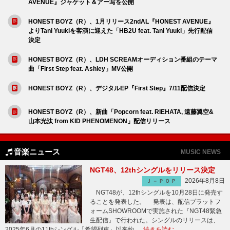
AVENUE』ジャケット＆アー写を公開
HONEST BOYZ（R）、1月リリース2ndAL『HONEST AVENUE』
よりTani Yuukiを客演に迎えた「HB2U feat. Tani Yuuki」先行配信
決定
HONEST BOYZ（R）、LDH SCREAMオーディション番組のテーマ
曲「First Step feat. Ashley」MV公開
HONEST BOYZ（R）、デジタルEP『First Step』7/11配信決定
HONEST BOYZ（R）、新曲「Popcorn feat. RIEHATA, 遠藤翼空&
山本光汰 from KID PHENOMENON」配信リリース
音楽ニュース
MUSIC NEWS
NGT48、12thシングルをリリース決定
2026年8月8日
Ｊ－ＰＯＰ
NGT48が、12thシングルを10月28日に発売す
ることを発表した。 発表は、配信プラットフ
ォームSHOWROOMで実施された『NGT48緊急
生配信』で行われた。シングルのリリースは、
2025年6月の11thシングル「希望列車」以来約 …
続きを読む