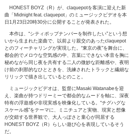
HONEST BOYZ（R）が、claquepotを客演に迎えた新
曲「Midnight feat. claquepot」のミュージックビデオを本
日1月23日20時30分に公開することが発表された。
本作は、“シティポップナンバーを制作したい”という想
いから生まれた楽曲で、以前より親交のあったclaquepot
とのフィーチャリングが実現した。“東京の夜”を舞台に、
都会的でメロウな空気感の中、言葉にできない本音を胸に
秘めながら同じ夜を共有する二人の微妙な距離感や、夜明
け前の刹那的なひとときを、洗練されたトラックと繊細な
リリックで描き出しているとのこと。
ミュージックビデオは、監督にMasaki Watanabeを迎
え、楽曲が持つドリーミーで都会的なムードを軸に、深夜
特有の浮遊感や非現実感を映像化している。“チグハグな
スケール感”をテーマに、ミニチュアと実物、現実と想像
が交錯する世界観で、大人っぽさと童心が同居する
HONEST BOYZ（R）らしい遊び心を表現しているそう
だ。