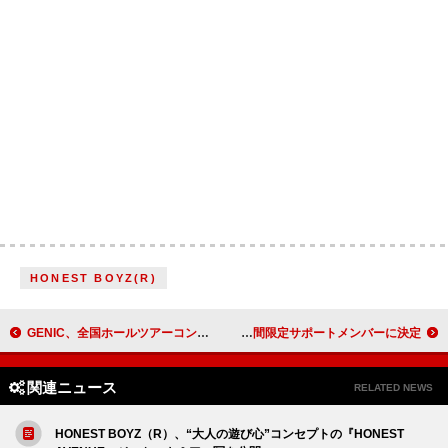
HONEST BOYZ(R)
GENIC、全国ホールツアーコンセプト＆キービジュアル解禁
可愛いって言わないと呪う！、大桃子サンライズ＆高杉美々羽が期間限定サポートメンバーに決定
関連ニュース
RELATED NEWS
HONEST BOYZ（R）、“大人の遊び心”コンセプトの『HONEST