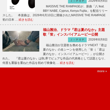
2026年8月8日
Ｊ－ＰＯＰ
MA55IVE THE RAMPAGEが、新曲「八 feat.
BBY NABE, Cyprus, Kenya Fujita」を配信リリー
スした。 本楽曲は、2026年6月10日に開催されたMA55IVE THE RAMPAGE
初の日本 …
続きを読む
福山雅治、ドラマ『君は夏のなか』主題
歌「蛍」インスパイアムービー公開
2026年8月8日
Ｊ－ＰＯＰ
福山雅治が主題歌を務めるドラマNEXT『君は
夏のなか』の名シーンを使用した「蛍（「君は
夏のなか」インスパイアムービー）」が公開さ
れた。 『君は夏のなか』はBL界でピュアな作品の代表格として話題となり、
何度も重版を重ねた作品を初めて映像化 …
続きを読む
more »