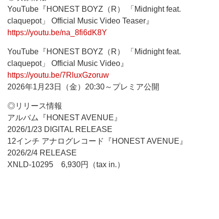
YouTube『HONEST BOYZ（R） 「Midnight feat.
claquepot」 Official Music Video Teaser』
https://youtu.be/na_8fi6dK8Y
YouTube『HONEST BOYZ（R） 「Midnight feat.
claquepot」 Official Music Video』
https://youtu.be/7RluxGzoruw
2026年1月23日（金）20:30～プレミア公開
◎リリース情報
アルバム『HONEST AVENUE』
2026/1/23 DIGITAL RELEASE
12インチ アナログレコード『HONEST AVENUE』
2026/2/4 RELEASE
XNLD-10295 6,930円（tax in.）