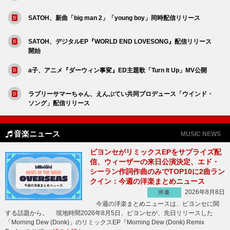
SATOH、新曲「big man 2」「young boy」同時配信リリース
SATOH、デジタルEP『WORLD END LOVESONG』配信リリース
開始
a子、アニメ『ダーウィン事変』ED主題歌「Turn It Up」MV公開
ラブリーサマーちゃん、えんぷてい共同プロデュース「ウインド・
ソング」配信リリース
音楽ニュース
MUSIC NEWS
ビヨンセがリミックスEPをサプライズ配
信、ウィーザーの来日公演決定、エド・
シーラン作詞作曲のみでTOP10に2曲ラン
クイン：今週の洋楽まとめニュース
2026年8月8日
洋楽
今週の洋楽まとめニュースは、ビヨンセに関
する話題から。 現地時間2026年8月5日、ビヨンセが、先日リリースした
「Morning Dew (Donk)」のリミックスEP『Morning Dew (Donk) Remix