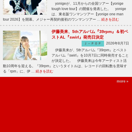
yonigeが、11月からの全国ツアー【yonige
tough love tour】の開催を発表した。 yonige
は、東名阪ワンマンツアー【yonige one man
tour 2026】を開幕。メジャー再契約後初のワンマンツアー …
続きを読む
伊藤美来、5thアルバム『39rpm』＆初ベ
ストAL『swirl』発売日決定
2026年8月7日
Ｊ－ＰＯＰ
伊藤美来が、5thアルバム『39rpm』とベスト
アルバム『swirl』を10月7日に同時発売すること
が決定した。 伊藤美来は今年アーティスト活
動10周年を迎える。『39rpm』というタイトルは、レコードの回転数を意味す
る「rpm」に、伊 …
続きを読む
more »