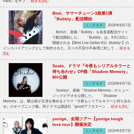
Pack』をサプ …
続きを読む
Bimi、サマーチューン3曲第1弾
「Bubbly」配信開始
2026年8月7日
Ｊ－ＰＯＰ
Bimiが、新曲「Bubbly」を各音楽配信サイト
で配信開始した。 「Bubbly」は、9月13日に
開催される【Bimi Live Galley #11 -Bubbly-】の
インスパイアソングとして制作された。日々の不安や不条理に対して …
続きを
読む
Soala、ドラマ『今夜もシリアルキラーと
待ち合わせ』OP曲「Shadow Memory」
MV公開
2026年8月7日
Ｊ－ＰＯＰ
Soalaが、新曲「Shadow Memory」のミュー
ジックビデオを公開した。 「Shadow
Memory」は、横山裕が主演を務めるドラマ『今夜もシリアルキラーと待ち合わ
せ』のオープニング曲。同ドラマは講談社『good!アフタヌーン …
続きを読む
yonige、全国ツアー【yonige tough
love tour】開催決定
2026年8月7日
Ｊ－ＰＯＰ