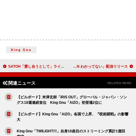
King Gnu
SATOH「愛し合うとして」ライブ映像が公開、テレビ朝日『EIGHT-JAM』いしわたり淳治の「マイベスト10曲」2位
Klang Ruler、平成×Z世代の世代融合が新鮮な新曲「ZENZEN わかってない」配信リリース
関連ニュース
RELATED NEWS
【ビルボード】米津玄師「IRIS OUT」グローバル・ジャパン・ソン
グス18週連続首位 King Gnu「AIZO」初登場2位に
【ビルボード】King Gnu「AIZO」各国で上昇、『呪術廻戦』の影響
大
King Gnu「TWILIGHT!!!」自身16曲目のストリーミング累計1億回