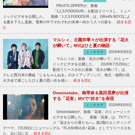
FRUITS ZIPPERが、新曲
「1,2,3,FOOOOUR」を配信リリースし、ミュー
ジックビデオを公開した。 新曲「1,2,3,FOOOOUR」は、GRe4N BOYZによ
る書き下ろし楽曲。電車の中でそれぞれの未来へ向かう人々の姿を …
続きを読
む
マルシィ、古園井寧々が出演する「花火
が瞬いて」MVはひと夏の物語
2026年8月6日
Ｊ－ＰＯＰ
マルシィが、新曲「花火が瞬いて」のミュー
ジックビデオを公開した。 2026年7月29日に
配信リリースされた新曲「花火が瞬いて」は、
テレビ西日本の番組『じもちゃんねる』のタイアップソング。地元・福岡の花
火大会で過ごしたひと夏の思い出を描い …
続きを読む
Omoinotake、南琴奈＆黒田昊夢が出演
する「花束」MVで“好き”を表現
2026年8月6日
Ｊ－ＰＯＰ
Omoinotakeが、新曲「花束」のミュージック
ビデオを公開した。 新曲「花束」は、TVアニ
メ『花ざかりの君たちへ』第2期のエンディング
テーマ。7月29日にニューシングル『FLASHBULB / 花束』としてリリースされ
た、日に日に大 …
続きを読む