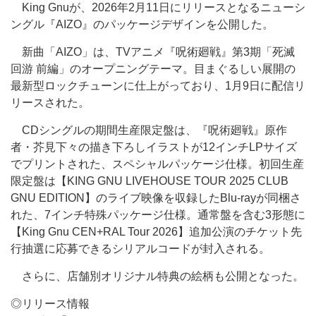
King Gnuが、2026年2月11日にリリースとなるニューシ
ングル『AIZO』のパッケージデザインを公開した。
新曲「AIZO」は、TVアニメ『呪術廻戦』第3期「死滅
回游 前編」のオープニングテーマ。目まぐるしい展開の
最新型ロックチューンに仕上がっており、1月9日に配信リ
リースされた。
CDシングルの期間生産限定盤は、『呪術廻戦』原作
者・芥見下々の描き下ろしイラストが12インチLPサイズ
でプリントされた、スペシャルパッケージ仕様。初回生産
限定盤は【KING GNU LIVEHOUSE TOUR 2025 CLUB
GNU EDITION】のライブ映像を収録したBlu-rayが同梱さ
れた、7インチ特殊パッケージ仕様。通常盤を含む3形態に
【King Gnu CEN+RAL Tour 2026】追加公演のチケット先
行抽選に応募できるシリアルコードが封入される。
さらに、店舗別オリジナル特典の絵柄も公開となった。
◎リリース情報