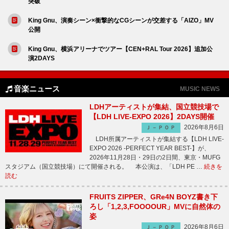
突破
King Gnu、演奏シーン×衝撃的なCGシーンが交差する「AIZO」MV
公開
King Gnu、横浜アリーナでツアー【CEN+RAL Tour 2026】追加公
演2DAYS
音楽ニュース
MUSIC NEWS
LDHアーティストが集結、国立競技場で
【LDH LIVE-EXPO 2026】2DAYS開催
2026年8月6日
Ｊ－ＰＯＰ
LDH所属アーティストが集結する【LDH LIVE-
EXPO 2026 -PERFECT YEAR BEST-】が、
2026年11月28日・29日の2日間、東京・MUFG
スタジアム（国立競技場）にて開催される。 本公演は、「LDH PE …
続きを
読む
FRUITS ZIPPER、GRe4N BOYZ書き下
ろし「1,2,3,FOOOOUR」MVに自然体の
姿
2026年8月6日
Ｊ－ＰＯＰ