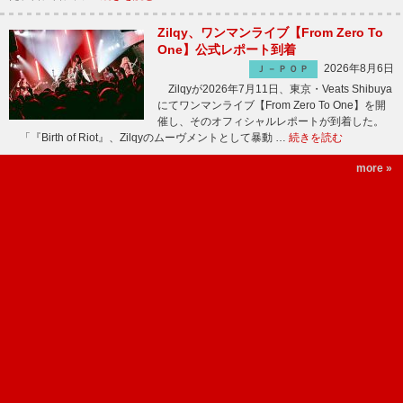
Zilqy、ワンマンライブ【From Zero To
One】公式レポート到着
2026年8月6日
Ｊ－ＰＯＰ
Zilqyが2026年7月11日、東京・Veats Shibuya
にてワンマンライブ【From Zero To One】を開
催し、そのオフィシャルレポートが到着した。
「『Birth of Riot』、Zilqyのムーヴメントとして暴動 …
続きを読む
more »