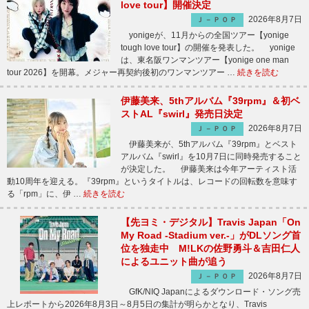
love tour】開催決定
2026年8月7日
Ｊ－ＰＯＰ
yonigeが、11月からの全国ツアー【yonige
tough love tour】の開催を発表した。 yonige
は、東名阪ワンマンツアー【yonige one man
tour 2026】を開幕。メジャー再契約後初のワンマンツアー …
続きを読む
伊藤美来、5thアルバム『39rpm』＆初ベ
ストAL『swirl』発売日決定
2026年8月7日
Ｊ－ＰＯＰ
伊藤美来が、5thアルバム『39rpm』とベスト
アルバム『swirl』を10月7日に同時発売すること
が決定した。 伊藤美来は今年アーティスト活
動10周年を迎える。『39rpm』というタイトルは、レコードの回転数を意味す
る「rpm」に、伊 …
続きを読む
【先ヨミ・デジタル】Travis Japan「On
My Road -Stadium ver.-」がDLソング首
位を独走中 M!LKの佐野勇斗＆吉田仁人
によるユニット曲が追う
2026年8月7日
Ｊ－ＰＯＰ
GfK/NIQ Japanによるダウンロード・ソング売
上レポートから2026年8月3日～8月5日の集計が明らかとなり、Travis