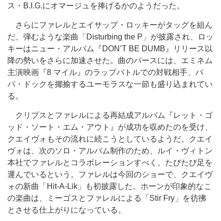
ス・B.I.G.にオマージュを捧げるかのようだった。
さらにファレルとエイサップ・ロッキーがタッグを組ん
だ、弾むような楽曲「Disturbing the P」が披露され、ロッ
キーはニュー・アルバム『DON’T BE DUMB』リリース以
降の勢いをさらに加速させた。曲のバースには、エミネム
主演映画『8 マイル』のラップバトルでの対戦相手、パ
パ・ドックを揶揄するユーモラスな一節も盛り込まれてい
る。
クリプスとファレルによる再結成アルバム『レット・ゴ
ッド・ソート・エム・アウト』が成功を収めたのを受け、
クエイヴォもその流れに続こうとしているようだ。クエイ
ヴォは、次のソロ・アルバム制作のため、ルイ・ヴィトン
本社でファレルとコラボレーションすべく、たびたび足を
運んでいるという。ファレルは今回のショーで、クエイヴ
ォの新曲「Hit-A-Lik」も初披露した。ホーンが印象的なこ
の楽曲は、ミーゴスとファレルによる「Stir Fry」を彷彿
とさせる仕上がりになっている。