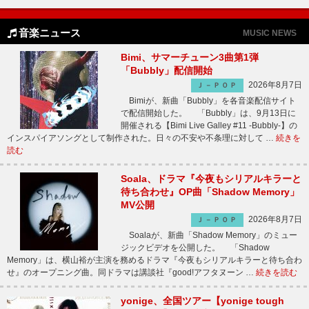
音楽ニュース
MUSIC NEWS
Bimi、サマーチューン3曲第1弾
「Bubbly」配信開始
2026年8月7日
Ｊ－ＰＯＰ
Bimiが、新曲「Bubbly」を各音楽配信サイト
で配信開始した。 「Bubbly」は、9月13日に
開催される【Bimi Live Galley #11 -Bubbly-】の
インスパイアソングとして制作された。日々の不安や不条理に対して …
続きを
読む
Soala、ドラマ『今夜もシリアルキラーと
待ち合わせ』OP曲「Shadow Memory」
MV公開
2026年8月7日
Ｊ－ＰＯＰ
Soalaが、新曲「Shadow Memory」のミュー
ジックビデオを公開した。 「Shadow
Memory」は、横山裕が主演を務めるドラマ『今夜もシリアルキラーと待ち合わ
せ』のオープニング曲。同ドラマは講談社『good!アフタヌーン …
続きを読む
yonige、全国ツアー【yonige tough