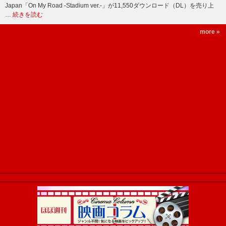
Japan「On My Road -Stadium ver.-」が11,550ダウンロード（DL）を売り上
…
続きを読む
more »