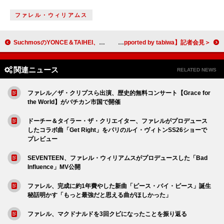
ファレル・ウィリアムス
SuchmosのYONCE＆TAIHEI、J-WAVEスタジオでの「Marry」スペシャルライブの映像をプレミア公開
＜レポート＞小泉今日子／斉藤和義ら 丙午生まれのミュージシャンが集結 【ROOTS66 -NEW BEGINNING 60- supported by tabiwa】記者会見
関連ニュース
RELATED NEWS
ファレル／ザ・クリプスら出演、歴史的無料コンサート【Grace for
the World】がバチカン市国で開催
ドーチー＆タイラー・ザ・クリエイター、ファレルがプロデュース
したコラボ曲「Get Right」をパリのルイ・ヴィトンSS26ショーで
プレビュー
SEVENTEEN、ファレル・ウィリアムスがプロデュースした「Bad
Influence」MV公開
ファレル、完成に約1年費やした新曲「ピース・バイ・ピース」誕生
秘話明かす「もっと最強だと思える曲がほしかった」
ファレル、マクドナルドを3回クビになったことを振り返る