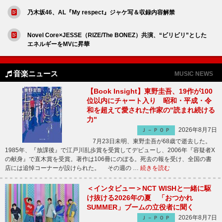
乃木坂46、AL『My respect』ジャケ写＆収録内容解禁
Novel Core×JESSE（RIZE/The BONEZ）共演、“ビリビリ”とした
エネルギーをMVに昇華
音楽ニュース
MUSIC NEWS
【Book Insight】東野圭吾、19作が100
位以内にチャート入り 昭和・平成・令
和を超えて愛された作家の"読まれ続ける
力"
2026年8月7日
Ｊ－ＰＯＰ
7月23日未明、東野圭吾が68歳で逝去した。
1985年、『放課後』で江戸川乱歩賞を受賞してデビューし、2006年『容疑者X
の献身』で直木賞を受賞。著作は106冊にのぼる。死去の報を受け、全国の書
店には追悼コーナーが設けられた。 その週の …
続きを読む
＜インタビュー＞NCT WISHと一緒に駆
け抜ける2026年の夏 「おつかれ
SUMMER」ブームの立役者に聞く
2026年8月7日
Ｊ－ＰＯＰ