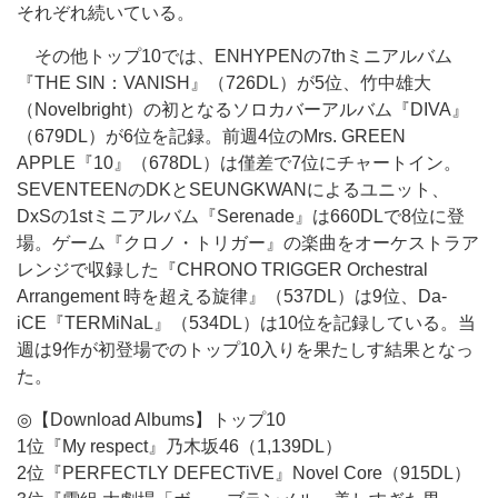
それぞれ続いている。
その他トップ10では、ENHYPENの7thミニアルバム
『THE SIN：VANISH』（726DL）が5位、竹中雄大
（Novelbright）の初となるソロカバーアルバム『DIVA』
（679DL）が6位を記録。前週4位のMrs. GREEN
APPLE『10』（678DL）は僅差で7位にチャートイン。
SEVENTEENのDKとSEUNGKWANによるユニット、
DxSの1stミニアルバム『Serenade』は660DLで8位に登
場。ゲーム『クロノ・トリガー』の楽曲をオーケストラア
レンジで収録した『CHRONO TRIGGER Orchestral
Arrangement 時を超える旋律』（537DL）は9位、Da-
iCE『TERMiNaL』（534DL）は10位を記録している。当
週は9作が初登場でのトップ10入りを果たしす結果となっ
た。
◎【Download Albums】トップ10
1位『My respect』乃木坂46（1,139DL）
2位『PERFECTLY DEFECTiVE』Novel Core（915DL）