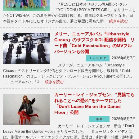
7月15日に日本オリジナル両A面シングル
『YO-I-DON! / BOY MEETS GIRL』をリリースし
たNCT WISHが、この夏を爽やかに駆け抜ける。前者はグループ初となる、日
本語をタイトルにしたオリジナル曲で、夢と希望に満ちた新 …
続きを読む
メリー、ニューアルバム『Urbanstyle
Circus』のサブスク＆DL配信を開始 リ
ード曲「Cold Fascination」のMVフル
バージョンも公開
2026年8月7日
Ｊ－ＰＯＰ
メリーが、ニューアルバム『Urbanstyle
Circus』のストリーミング配信とダウンロード販売を開始し、収録曲「Cold
Fascination」のミュージックビデオ・フルバージョンをYouTubeで公開した。
ニューアルバム『U …
続きを読む
カーリー・レイ・ジェプセン、“見捨てら
れることへの恐れ”をテーマにした
「Don't Leave Me on the Dance
Floor」公開
2026年8月7日
洋楽
カーリー・レイ・ジェプセンが、新曲「Don’t
Leave Me on the Dance Floor」をリリースした。 ミュージック・ビデオに
は、俳優オールデン・エアエンライクが出演。監督は、劇作家・俳優・脚本家