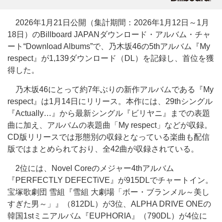
2026年1月21日公開（集計期間：2026年1月12日～1月
18日）のBillboard JAPANダウンロード・アルバム・チャ
ート“Download Albums”で、乃木坂46の5thアルバム『My
respect』が1,139ダウンロード（DL）を記録し、首位を獲
得した。
乃木坂46にとって約7年ぶりの新作アルバムである『My
respect』は1月14日にリリース。本作には、29thシングル
『Actually…』から最新シングル『ビリヤニ』までの表題
曲に加え、アルバムの表題曲「My respect」などが収録。
CD版リリースでは形態別の収録となっている楽曲も配信
版ではまとめられており、全42曲が収録されている。
2位には、Novel Coreのメジャー4thアルバム
『PERFECTLY DEFECTiVE』が915DLでチャートイン。
宝塚歌劇団 雪組『雪組 大劇場「ボー・ブランメル～美し
すぎた男～」』（812DL）が3位、ALPHA DRIVE ONEの
韓国1stミニアルバム『EUPHORIA』（790DL）が4位に