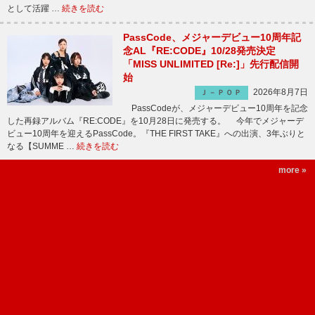
として活躍 …
続きを読む
PassCode、メジャーデビュー10周年記
念AL『RE:CODE』10/28発売決定
「MISS UNLIMITED [Re:]」先行配信開
始
2026年8月7日
Ｊ－ＰＯＰ
PassCodeが、メジャーデビュー10周年を記念
した再録アルバム『RE:CODE』を10月28日に発売する。 今年でメジャーデ
ビュー10周年を迎えるPassCode。『THE FIRST TAKE』への出演、3年ぶりと
なる【SUMME …
続きを読む
more »