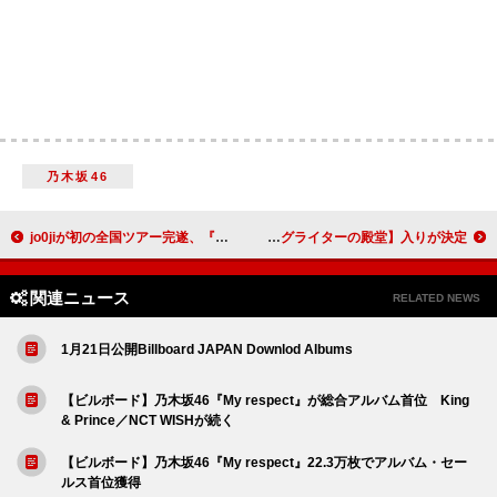
乃木坂46
jo0jiが初の全国ツアー完遂、『呪術廻戦』EDテーマを初披露 歌力で魅せたライブのオフィシャルレポート到着
テイラー・スウィフト／アラニス・モリセット／ケニー・ロギンスほか、2026年【ソングライターの殿堂】入りが決定
関連ニュース
RELATED NEWS
1月21日公開Billboard JAPAN Downlod Albums
【ビルボード】乃木坂46『My respect』が総合アルバム首位 King
& Prince／NCT WISHが続く
【ビルボード】乃木坂46『My respect』22.3万枚でアルバム・セー
ルス首位獲得