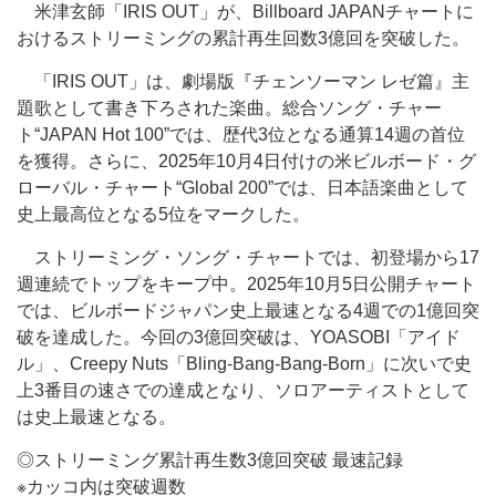
米津玄師「IRIS OUT」が、Billboard JAPANチャートに
おけるストリーミングの累計再生回数3億回を突破した。
「IRIS OUT」は、劇場版『チェンソーマン レゼ篇』主
題歌として書き下ろされた楽曲。総合ソング・チャー
ト“JAPAN Hot 100”では、歴代3位となる通算14週の首位
を獲得。さらに、2025年10月4日付けの米ビルボード・グ
ローバル・チャート“Global 200”では、日本語楽曲として
史上最高位となる5位をマークした。
ストリーミング・ソング・チャートでは、初登場から17
週連続でトップをキープ中。2025年10月5日公開チャート
では、ビルボードジャパン史上最速となる4週での1億回突
破を達成した。今回の3億回突破は、YOASOBI「アイド
ル」、Creepy Nuts「Bling-Bang-Bang-Born」に次いで史
上3番目の速さでの達成となり、ソロアーティストとして
は史上最速となる。
◎ストリーミング累計再生数3億回突破 最速記録
※カッコ内は突破週数