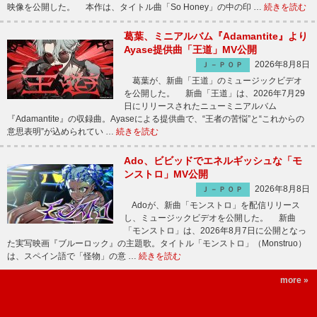
映像を公開した。 本作は、タイトル曲「So Honey」の中の印 …
続きを読む
葛葉、ミニアルバム『Adamantite』より
Ayase提供曲「王道」MV公開
2026年8月8日
Ｊ－ＰＯＰ
葛葉が、新曲「王道」のミュージックビデオ
を公開した。 新曲「王道」は、2026年7月29
日にリリースされたニューミニアルバム
『Adamantite』の収録曲。Ayaseによる提供曲で、“王者の苦悩”と“これからの
意思表明”が込められてい …
続きを読む
Ado、ビビッドでエネルギッシュな「モ
ンストロ」MV公開
2026年8月8日
Ｊ－ＰＯＰ
Adoが、新曲「モンストロ」を配信リリース
し、ミュージックビデオを公開した。 新曲
「モンストロ」は、2026年8月7日に公開となっ
た実写映画『ブルーロック』の主題歌。タイトル「モンストロ」（Monstruo）
は、スペイン語で「怪物」の意 …
続きを読む
more »