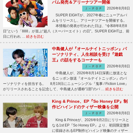
バム発売＆アリーナツアー開催
2026年8月8日
Ｊ－ＰＯＰ
SUPER EIGHTが、2027年春にニューアルバ
ムをリリースし、アリーナツアーを開催する。
本情報の発表が行われた日は、“令和8年8月8
日”という「888」が並ぶ“超八（スーパーエイト）の日”。SUPER EIGHTは、前
日に行われ …
続きを読む
中島健人が『オールナイトニッポン』パ
ーソナリティ、人生相談を受け『遊戯
王』の話をするコーナーも
2026年8月8日
Ｊ－ＰＯＰ
中島健人が、2026年8月14日深夜に放送とな
るニッポン放送『オールナイトニッポン』のパ
ーソナリティを担当する。 8月19日にニューシングル『鬼事 / Fiction Love』
がリリースされることを記念して、中島健人が通称“1部”のパ …
続きを読む
King & Prince、EP『So Honey EP』制
作ビハインドのティザー映像を公開
2026年8月8日
Ｊ－ＰＯＰ
King & Princeが、2026年9月2日にリリースと
なる1st EP『So Honey EP』より、初回限定盤B
に収録されるEP制作ビハインド映像のティザー