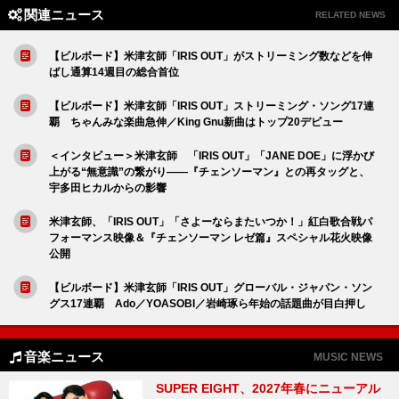
関連ニュース
RELATED NEWS
【ビルボード】米津玄師「IRIS OUT」がストリーミング数などを伸
ばし通算14週目の総合首位
【ビルボード】米津玄師「IRIS OUT」ストリーミング・ソング17連
覇 ちゃんみな楽曲急伸／King Gnu新曲はトップ20デビュー
＜インタビュー＞米津玄師 「IRIS OUT」「JANE DOE」に浮かび
上がる“無意識”の繋がり――『チェンソーマン』との再タッグと、
宇多田ヒカルからの影響
米津玄師、「IRIS OUT」「さよーならまたいつか！」紅白歌合戦パ
フォーマンス映像＆『チェンソーマン レゼ篇』スペシャル花火映像
公開
【ビルボード】米津玄師「IRIS OUT」グローバル・ジャパン・ソン
グス17連覇 Ado／YOASOBI／岩崎琢ら年始の話題曲が目白押し
音楽ニュース
MUSIC NEWS
SUPER EIGHT、2027年春にニューアル