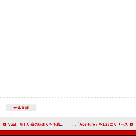
米津玄師
Vuat、新しい章の始まりを予感させる「青い讃唄」配信リリース
ハリー・スタイルズ、ニューALより1stシングル「Aperture」を1/23にリリース