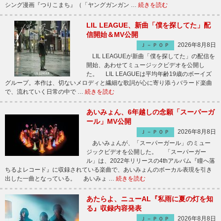
シング漫画『つりこまち』（「ヤングガンガン …
続きを読む
LIL LEAGUE、新曲「僕を探してた」配
信開始＆MV公開
2026年8月8日
Ｊ－ＰＯＰ
LIL LEAGUEが新曲「僕を探してた」の配信を
開始、あわせてミュージックビデオを公開し
た。 LIL LEAGUEは平均年齢19歳のボーイズ
グループ。本作は、切ないメロディと繊細な歌詞が心に寄り添うバラード楽曲
で、流れていく日常の中で …
続きを読む
あいみょん、6年越しの念願「スーパーガ
ール」MV公開
2026年8月8日
Ｊ－ＰＯＰ
あいみょんが、「スーパーガール」のミュー
ジックビデオを公開した。 「スーパーガー
ル」は、2022年リリースの4thアルバム『瞳へ落
ちるよレコード』に収録されている楽曲で、あいみょんのボーカル表現を引き
出した一曲となっている。 あいみょ …
続きを読む
あたらよ、ニューAL『私雨に夏の灯を知
る』収録内容発表
2026年8月8日
Ｊ－ＰＯＰ