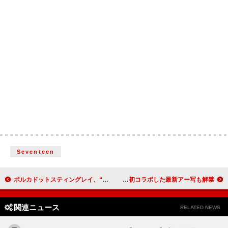
Seventeen
ポルカドットスティングレイ、“全員と目が合う距離で”ライブハウスツアー開催決定
DREAMS COME TRUE、ニューAL収録曲「BEACON」MV公開 UJOHと初コラボした最新アー写も解禁
関連ニュース
RELATED NEWS