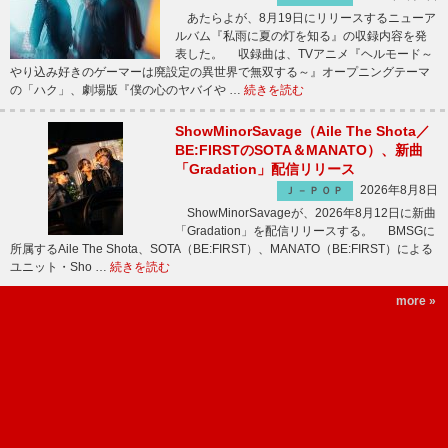
あたらよが、8月19日にリリースするニューア
ルバム『私雨に夏の灯を知る』の収録内容を発
表した。 収録曲は、TVアニメ『ヘルモード～
やり込み好きのゲーマーは廃設定の異世界で無双する～』オープニングテーマ
の「ハク」、劇場版『僕の心のヤバイや …
続きを読む
ShowMinorSavage（Aile The Shota／
BE:FIRSTのSOTA＆MANATO）、新曲
「Gradation」配信リリース
2026年8月8日
Ｊ－ＰＯＰ
ShowMinorSavageが、2026年8月12日に新曲
「Gradation」を配信リリースする。 BMSGに
所属するAile The Shota、SOTA（BE:FIRST）、MANATO（BE:FIRST）による
ユニット・Sho …
続きを読む
more »