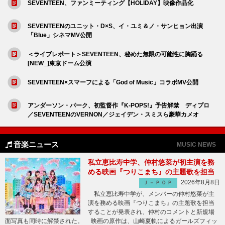
SEVENTEEN、ファンミーティング【HOLIDAY】映像作品化
SEVENTEENのユニット・D×S、イ・ユミ＆ノ・サンヒョン出演
「Blue」シネマMV公開
＜ライブレポート＞SEVENTEEN、秘めた無限の可能性に胸踊る
[NEW_]東京ドーム公演
SEVENTEEN×スマーフによる「God of Music」コラボMV公開
アンダーソン・パーク、初監督作『K-POPS!』予告解禁 ディプロ
／SEVENTEENのVERNON／ジェイデン・スミスら豪華カメオ
音楽ニュース
MUSIC NEWS
私立恵比寿中学、仲村悠菜が初主演を務
める映画『つりこまち』の主題歌を担当
2026年8月8日
Ｊ－ＰＯＰ
私立恵比寿中学が、メンバーの仲村悠菜が主
演を務める映画『つりこまち』の主題歌を担当
することが発表され、仲村のコメントと新規場
面写真も同時に解禁された。 映画の原作は、山崎夏軌によるガールズフィッ