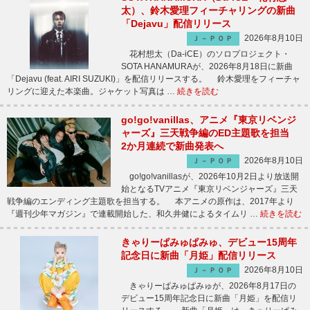
太）、鈴木愛理フィーチャリングの新曲
「Dejavu」配信リリース
2026年8月10日
Ｊ－ＰＯＰ
花村想太（Da-iCE）のソロプロジェクト・
SOTA HANAMURAが、2026年8月18日に新曲
「Dejavu (feat. AIRI SUZUKI)」を配信リリースする。 鈴木愛理をフィーチャ
リングに迎えた本楽曲。ジャケット写真は …
続きを読む
go!go!vanillas、アニメ『東京リベンジ
ャーズ』三天戦争編のED主題歌を担当
2か月連続で新曲発表へ
2026年8月10日
Ｊ－ＰＯＰ
go!go!vanillasが、2026年10月2日より放送開
始となるTVアニメ『東京リベンジャーズ』三天
戦争編のエンディング主題歌を担当する。 本アニメの原作は、2017年より
『週刊少年マガジン』で連載開始した、和久井健によるタイムリ …
続きを読む
きゃりーぱみゅぱみゅ、デビュー15周年
記念日に新曲「月姫」配信リリース
2026年8月10日
Ｊ－ＰＯＰ
きゃりーぱみゅぱみゅが、2026年8月17日の
デビュー15周年記念日に新曲「月姫」を配信リ