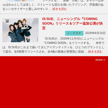
リースする。 新曲「月姫」は、きゃりーぱみ
ゅぱみゅとしては珍しく、ストレートな恋心を描いたラブソング。浮遊感のあ
るシンセサイザーと親しみやすいJ- …
続きを読む
IS:SUE、ニューシングル『COMING
SOON』リリース＆ツアー追加公演が決
定
2026年8月10日
Ｊ－ＰＯＰ
IS:SUEが、2026年11月4日にニューシングル
『COMING SOON』をリリースする。 本作で
は、IS:SUEがこれまで築いてきたアイデンティティを、ひとつのブランドとし
て提示。全8形態でリリースされ、全4曲の新曲が形態別に収録 …
続きを読む
more »