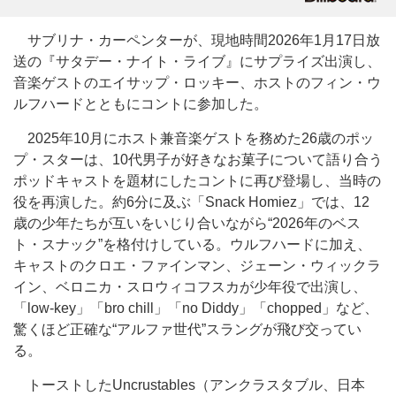
サブリナ・カーペンターが、現地時間2026年1月17日放
送の『サタデー・ナイト・ライブ』にサプライズ出演し、
音楽ゲストのエイサップ・ロッキー、ホストのフィン・ウ
ルフハードとともにコントに参加した。
2025年10月にホスト兼音楽ゲストを務めた26歳のポッ
プ・スターは、10代男子が好きなお菓子について語り合う
ポッドキャストを題材にしたコントに再び登場し、当時の
役を再演した。約6分に及ぶ「Snack Homiez」では、12
歳の少年たちが互いをいじり合いながら“2026年のベス
ト・スナック”を格付けしている。ウルフハードに加え、
キャストのクロエ・ファインマン、ジェーン・ウィックラ
イン、ベロニカ・スロウィコフスカが少年役で出演し、
「low-key」「bro chill」「no Diddy」「chopped」など、
驚くほど正確な“アルファ世代”スラングが飛び交ってい
る。
トーストしたUncrustables（アンクラスタブル、日本