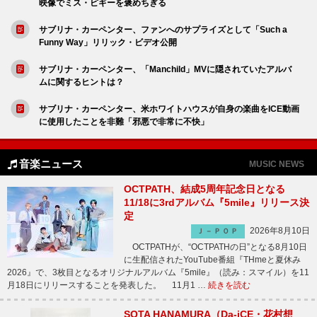
映像でミス・ピギーを褒めちぎる
サブリナ・カーペンター、ファンへのサプライズとして「Such a
Funny Way」リリック・ビデオ公開
サブリナ・カーペンター、「Manchild」MVに隠されていたアルバ
ムに関するヒントは？
サブリナ・カーペンター、米ホワイトハウスが自身の楽曲をICE動画
に使用したことを非難「邪悪で非常に不快」
音楽ニュース
MUSIC NEWS
OCTPATH、結成5周年記念日となる
11/18に3rdアルバム『5mile』リリース決
定
2026年8月10日
Ｊ－ＰＯＰ
OCTPATHが、“OCTPATHの日”となる8月10日
に生配信されたYouTube番組『THmeと夏休み
2026』で、3枚目となるオリジナルアルバム『5mile』（読み：スマイル）を11
月18日にリリースすることを発表した。 11月1 …
続きを読む
SOTA HANAMURA（Da-iCE・花村想