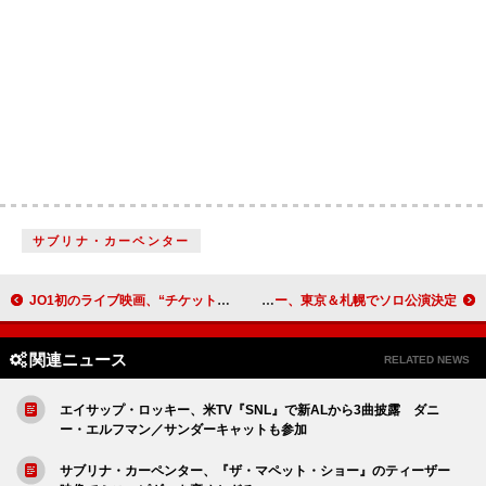
サブリナ・カーペンター
JO1初のライブ映画、“チケット風ミニステッカー”を入場者プレゼントとして配布決定
ギースのキャメロン・ウィンター、東京＆札幌でソロ公演決定
関連ニュース
RELATED NEWS
エイサップ・ロッキー、米TV『SNL』で新ALから3曲披露 ダニ
ー・エルフマン／サンダーキャットも参加
サブリナ・カーペンター、『ザ・マペット・ショー』のティーザー