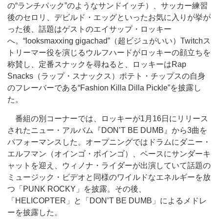
の“ランチパック”のようなサンドイッチ）、サッカー練習
後のセロリ、デビルド・エッグといったお気に入りが挙が
った後、話題はゲストのエイサップ・ロッキー
へ。“looksmaxxing gigachad”（超ビジュがいい）Twitchス
トリーマー役を演じるウルフハードがロッキーの顔立ちを
称賛し、定番スナックを尋ねると、ロッキーはRap
Snacks（ラップ・スナックス）ポテト・チップスの自身
のフレーバーである“Fashion Killa Dilla Pickle”を披露し
た。
番組の別コーナーでは、ロッキーが1月16日にリリース
されたニュー・アルバム『DON’T BE DUMB』から3曲を
パフォーマンスした。オープニングではドラムにダニー・
エルフマン（オインゴ・ボインゴ）、ベースにサンダーキ
ャットを迎え、ウィノナ・ライダーが出演していて話題の
ミュージック・ビデオと同様のワイルドなエネルギーを放
つ「PUNK ROCKY」を披露。その後、
「HELICOPTER」と「DON’T BE DUMB」によるメドレ
ーを披露した。