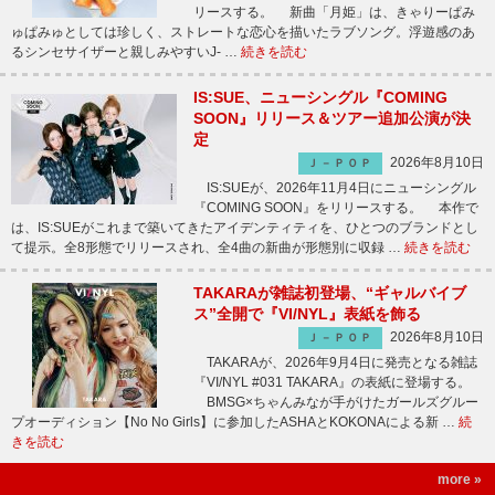
リースする。 新曲「月姫」は、きゃりーぱみ
ゅぱみゅとしては珍しく、ストレートな恋心を描いたラブソング。浮遊感のあ
るシンセサイザーと親しみやすいJ- …
続きを読む
IS:SUE、ニューシングル『COMING
SOON』リリース＆ツアー追加公演が決
定
2026年8月10日
Ｊ－ＰＯＰ
IS:SUEが、2026年11月4日にニューシングル
『COMING SOON』をリリースする。 本作で
は、IS:SUEがこれまで築いてきたアイデンティティを、ひとつのブランドとし
て提示。全8形態でリリースされ、全4曲の新曲が形態別に収録 …
続きを読む
TAKARAが雑誌初登場、“ギャルバイブ
ス”全開で『VI/NYL』表紙を飾る
2026年8月10日
Ｊ－ＰＯＰ
TAKARAが、2026年9月4日に発売となる雑誌
『VI/NYL #031 TAKARA』の表紙に登場する。
BMSG×ちゃんみなが手がけたガールズグルー
プオーディション【No No Girls】に参加したASHAとKOKONAによる新 …
続
きを読む
more »