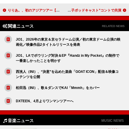
りりあ。、初のアジアツアー【Asia Tour OneMan Live『秋の予兆』】完走 ソウルでのファイナル公演レポート到着
サブリナ・カーペンター、『SNL』でエイサップ・ロッキー＆フィン・ウルフハードと“お菓子ポッドキャスト”コントで共演
関連ニュース
RELATED NEWS
JO1、2026年の東京＆京セラドーム公演／初の東京ドーム公演の映
画化／映像作品2タイトルリリースを発表
JO1、LAでボウリング対決＆EP『Handz in My Pocket』の制作で
一番楽しかったことを明かす
西洸人（INI）、“決意”を込めた楽曲「GOAT ICON」配信＆映像コ
ンテンツを公開
松田迅（INI）、歌＆ダンスでKAI「Mmmh」をカバー
DXTEEN、4月よりワンマンツアーへ
音楽ニュース
MUSIC NEWS