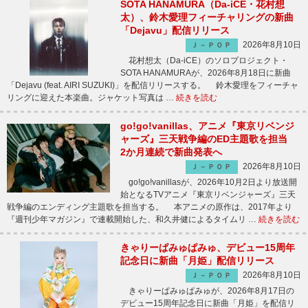
SOTA HANAMURA（Da-iCE・花村想
太）、鈴木愛理フィーチャリングの新曲
「Dejavu」配信リリース
2026年8月10日
Ｊ－ＰＯＰ
花村想太（Da-iCE）のソロプロジェクト・
SOTA HANAMURAが、2026年8月18日に新曲
「Dejavu (feat. AIRI SUZUKI)」を配信リリースする。 鈴木愛理をフィーチャ
リングに迎えた本楽曲。ジャケット写真は …
続きを読む
go!go!vanillas、アニメ『東京リベンジ
ャーズ』三天戦争編のED主題歌を担当
2か月連続で新曲発表へ
2026年8月10日
Ｊ－ＰＯＰ
go!go!vanillasが、2026年10月2日より放送開
始となるTVアニメ『東京リベンジャーズ』三天
戦争編のエンディング主題歌を担当する。 本アニメの原作は、2017年より
『週刊少年マガジン』で連載開始した、和久井健によるタイムリ …
続きを読む
きゃりーぱみゅぱみゅ、デビュー15周年
記念日に新曲「月姫」配信リリース
2026年8月10日
Ｊ－ＰＯＰ
きゃりーぱみゅぱみゅが、2026年8月17日の
デビュー15周年記念日に新曲「月姫」を配信リ