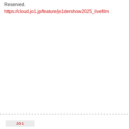
Reserved.
https://cloud.jo1.jp/feature/jo1dershow2025_livefilm
JO1