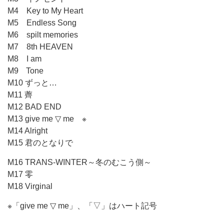
M4 Key to My Heart
M5 Endless Song
M6 spilt memories
M7 8th HEAVEN
M8 I am
M9 Tone
M10 ずっと…
M11 薺
M12 BAD END
M13 give me ▽ me ※
M14 Alright
M15 君のとなりで
M16 TRANS-WINTER～冬のむこう側～
M17 零
M18 Virginal
※「give me ▽ me」、「▽」はハート記号