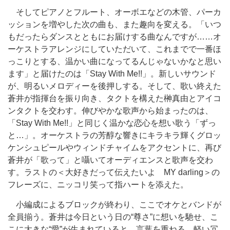
そしてピアノとフルート、オーボエなどの木管、パーカ
ッションを増やした次の曲も、また趣向を変える。「いつ
もだったらダンスとともにお届けする曲なんですが……オ
ーケストラアレンジにしていただいて、これまでで一番ほ
っこりとする、温かい曲になってるんじゃないかなと思い
ます」と届けたのは「Stay With Me!!」。新しいサウンド
が、明るいメロディーを後押しする。そして、歌い終えた
蒼井が指揮台を振り向き、タクトを構えた榊真由とアイコ
ンタクトを交わす。伸びやかな歌声から始まったのは、
「Stay With Me!!」と同じく温かな恋心を想い歌う「ずっ
と…」。オーケストラの芳醇な響きにキラキラ輝くグロッ
ケンシュピールやウィンドチャイムをアクセントに、再び
蒼井が「歌って」と囁いてオーディエンスと歌声を交わ
す。ラストの＜大好きだって伝えたいよ MY darling＞の
フレーズに、ニッコリ笑って指ハートを添えた。
小編成によるブロックが終わり、ここでオケとバンドが
全員揃う。蒼井は今日という日の“尊さ”に想いを馳せ、こ
こに大きな“愛”が生まれていると、言葉を重ねる。軽い冗