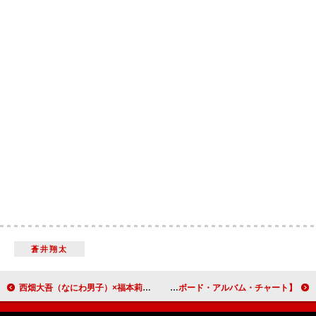
蒼井翔太
西畑大吾（なにわ男子）×福本莉子がW主演、“死神のアルバイト”映画『時給三〇〇円の死神』
【米ビルボード・アルバム・チャート】ザック・ブライアン『ウィズ・ヘブン・オン・トップ』で2作目の首位獲得、ザ・キッド・ラロイ初登場6位