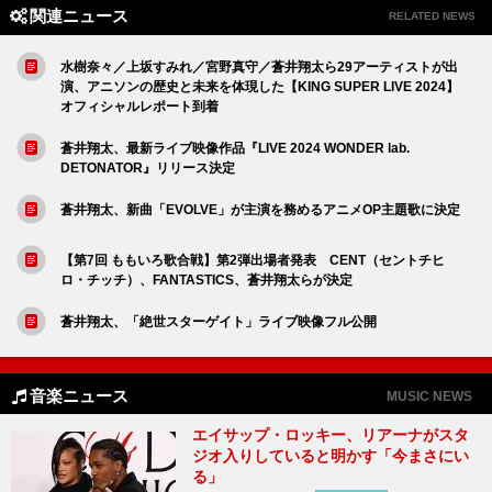
関連ニュース
RELATED NEWS
水樹奈々／上坂すみれ／宮野真守／蒼井翔太ら29アーティストが出
演、アニソンの歴史と未来を体現した【KING SUPER LIVE 2024】
オフィシャルレポート到着
蒼井翔太、最新ライブ映像作品『LIVE 2024 WONDER lab.
DETONATOR』リリース決定
蒼井翔太、新曲「EVOLVE」が主演を務めるアニメOP主題歌に決定
【第7回 ももいろ歌合戦】第2弾出場者発表 CENT（セントチヒ
ロ・チッチ）、FANTASTICS、蒼井翔太らが決定
蒼井翔太、「絶世スターゲイト」ライブ映像フル公開
音楽ニュース
MUSIC NEWS
エイサップ・ロッキー、リアーナがスタ
ジオ入りしていると明かす「今まさにい
る」