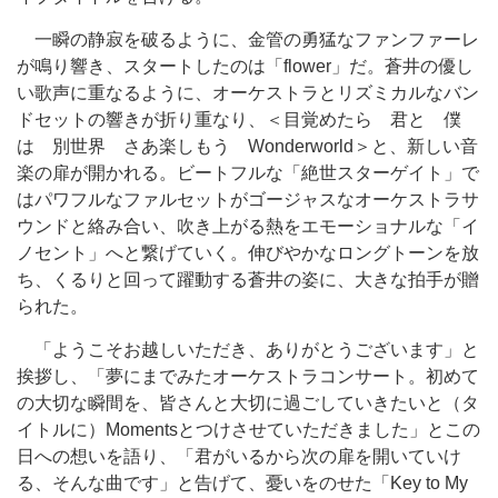
一瞬の静寂を破るように、金管の勇猛なファンファーレ
が鳴り響き、スタートしたのは「flower」だ。蒼井の優し
い歌声に重なるように、オーケストラとリズミカルなバン
ドセットの響きが折り重なり、＜目覚めたら 君と 僕
は 別世界 さあ楽しもう Wonderworld＞と、新しい音
楽の扉が開かれる。ビートフルな「絶世スターゲイト」で
はパワフルなファルセットがゴージャスなオーケストラサ
ウンドと絡み合い、吹き上がる熱をエモーショナルな「イ
ノセント」へと繋げていく。伸びやかなロングトーンを放
ち、くるりと回って躍動する蒼井の姿に、大きな拍手が贈
られた。
「ようこそお越しいただき、ありがとうございます」と
挨拶し、「夢にまでみたオーケストラコンサート。初めて
の大切な瞬間を、皆さんと大切に過ごしていきたいと（タ
イトルに）Momentsとつけさせていただきました」とこの
日への想いを語り、「君がいるから次の扉を開いていけ
る、そんな曲です」と告げて、憂いをのせた「Key to My