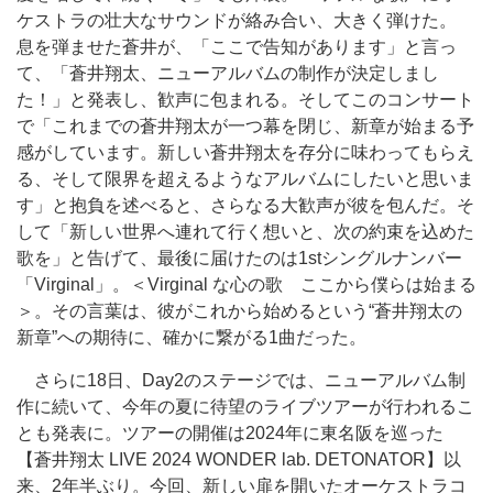
ケストラの壮大なサウンドが絡み合い、大きく弾けた。
息を弾ませた蒼井が、「ここで告知があります」と言っ
て、「蒼井翔太、ニューアルバムの制作が決定しまし
た！」と発表し、歓声に包まれる。そしてこのコンサート
で「これまでの蒼井翔太が一つ幕を閉じ、新章が始まる予
感がしています。新しい蒼井翔太を存分に味わってもらえ
る、そして限界を超えるようなアルバムにしたいと思いま
す」と抱負を述べると、さらなる大歓声が彼を包んだ。そ
して「新しい世界へ連れて行く想いと、次の約束を込めた
歌を」と告げて、最後に届けたのは1stシングルナンバー
「Virginal」。＜Virginal な心の歌 ここから僕らは始まる
＞。その言葉は、彼がこれから始めるという“蒼井翔太の
新章”への期待に、確かに繋がる1曲だった。
さらに18日、Day2のステージでは、ニューアルバム制
作に続いて、今年の夏に待望のライブツアーが行われるこ
とも発表に。ツアーの開催は2024年に東名阪を巡った
【蒼井翔太 LIVE 2024 WONDER lab. DETONATOR】以
来、2年半ぶり。今回、新しい扉を開いたオーケストラコ