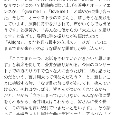
なサウンドにのせて情熱的に歌い上げる蒼井とオーディエ
ンスが、「give me！」「love me！」と華やかに掛け合っ
た。そして「オーケストラの皆さんも、嬉しそうな笑顔を
しています。演奏に背中を押されて、声がいくらでも出そ
うです」と微笑み、「みんなに僕からの『大丈夫』を贈り
ます」と告げて、客席に手を振りながら届けたのは
「Alright」。まだ冬真っ最中の立川ステージガーデンに、
まるで春が来たかのような暖かな陽射しが差し込んだ。
「ここでまた一つ、お話をさせていただきたいと思いま
す」と着席を促して、蒼井が語り始める。今日のコンサー
トまでの道のりの中で色々な人に会うたびに、彼は思った
のだという。蒼井翔太って何なんだろう？ と。新しいこ
とに挑戦する時、「なぜ目の前に壁があっても、挑んでい
けるか。それはやっぱり、皆さんがついてくれてるから」
だと。だから「立ち止まってはいけない。みんなが僕に愛
をくれるから、蒼井翔太はこれからも、皆さんに長く長
く、この言葉を言い続けていきたいと思います」。そう語
って、本編ラストに届けた曲はデビューミニアルバム『ブ