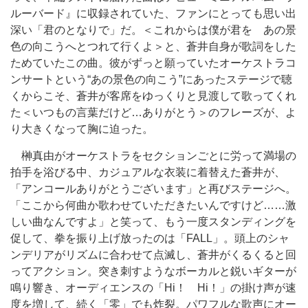
ルーバード』に収録されていた、ファンにとっても思い出
深い「君のとなりで」だ。＜これからは僕が君を あの景
色の向こうへとつれて行くよ＞と、蒼井自身が歌詞をした
ためていたこの曲。彼がずっと願っていたオーケストラコ
ンサートという“あの景色の向こう”にあったステージで聴
くからこそ、蒼井が客席をゆっくりと見渡して歌ってくれ
た＜いつもの言葉だけど…ありがとう＞のフレーズが、よ
り大きくなって胸に迫った。
榊真由がオーケストラをセクションごとに労って満場の
拍手を浴びる中、カジュアルな衣装に着替えた蒼井が、
「アンコールありがとうございます」と再びステージへ。
「ここから何曲か歌わせていただきたいんですけど……激
しい曲なんですよ」と笑って、もう一度スタンディングを
促して、拳を振り上げ放ったのは「FALL」。頭上のシャ
ンデリアがリズムに合わせて点滅し、蒼井がくるくると回
ってアクション。突き刺すようなボーカルと鋭いギターが
鳴り響き、オーディエンスの「Hi！ Hi！」の掛け声が速
度を増して、続く「零」でも炸裂。パワフルな歌声にオー