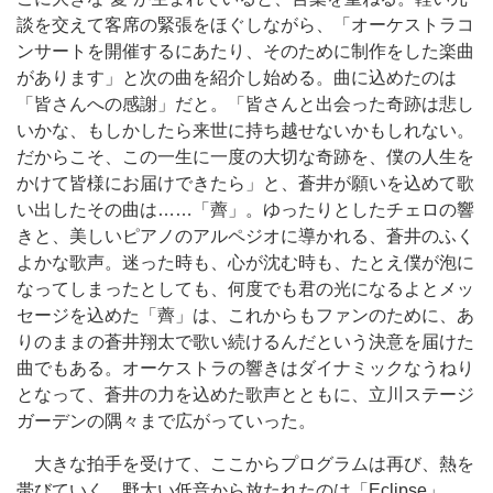
談を交えて客席の緊張をほぐしながら、「オーケストラコ
ンサートを開催するにあたり、そのために制作をした楽曲
があります」と次の曲を紹介し始める。曲に込めたのは
「皆さんへの感謝」だと。「皆さんと出会った奇跡は悲し
いかな、もしかしたら来世に持ち越せないかもしれない。
だからこそ、この一生に一度の大切な奇跡を、僕の人生を
かけて皆様にお届けできたら」と、蒼井が願いを込めて歌
い出したその曲は……「薺」。ゆったりとしたチェロの響
きと、美しいピアノのアルペジオに導かれる、蒼井のふく
よかな歌声。迷った時も、心が沈む時も、たとえ僕が泡に
なってしまったとしても、何度でも君の光になるよとメッ
セージを込めた「薺」は、これからもファンのために、あ
りのままの蒼井翔太で歌い続けるんだという決意を届けた
曲でもある。オーケストラの響きはダイナミックなうねり
となって、蒼井の力を込めた歌声とともに、立川ステージ
ガーデンの隅々まで広がっていった。
大きな拍手を受けて、ここからプログラムは再び、熱を
帯びていく。野太い低音から放たれたのは「Eclipse」。