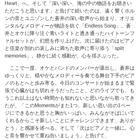
Heart」へ。そして「深い深い、海の中の物語をお聴きい
ただこうと思います」と告げて続いたのは、遠く響くホル
ンの音とユニゾンした蒼井の深い歌声から始まり、オリエ
ンタルなメロディーが物語を紡ぐ「Endless Song」。蒼
井とオケに降り注ぐ青いライトと透き通ったハイトーンフ
ァルセットが、幻想を作り上げた。次に届けたのはピアノ
と弦楽が別れの哀しみに満ちた歌声に寄り添う「spilt
memories」。静かに続く感動が、心を揺さぶった。
ここで一度、オケとバンドのメンバーが退出し、蒼井は
ゆっくりと、穏やかなメロディーを奏でる舞台下手のピア
ノのもとへと歩み寄る。今日のコンサートが始まるまで緊
張で心臓がはち切れそうだったこと。どのライブでも、も
うこれ以上はない時間かも知れないと思いながら歌ってき
たが、「このMomentsがまた1つ、新しい思い出の1ペー
ジにできるかと思うと胸がいっぱい。みんながそばにいて
くれるからこそ新しいことにチャレンジできます、ありが
とう」と感謝を述べる。そして「次はピアノと一緒に。心
と音を響かせて重ね合いましょう」と告げて、