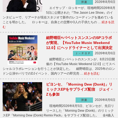
2026年8月6日
洋楽
エイサップ・ロッキーが、現地時間2026年8月
5日に公開された『The Jason Lee Show』のイ
ンタビューで、リアーナが現在スタジオで新作のレコーディングを進めている
ことを明かした。 ロッキーは、自身との交際や3人の子供たちの …
続きを読
む
細野晴臣×パペットスンスンのSPコラボ
が実現、【YouTube Music Weekend
12.0】にヘッドライナーとして出演決定
2026年8月6日
Ｊ－ＰＯＰ
細野晴臣とパペットのスンスンが、8月23日開
催の【YouTube Music Weekend 12.0】にてスペ
シャルコラボレーションを行うことが決定した。 細野晴臣は、2025年のロン
ドン公演やパリでのDJイベント、国内ツアーの即完売 …
続きを読む
ビヨンセ、「Morning Dew (Donk)」リ
ミックスEPをサプライズ配信 ジェイ・
Zも参加
2026年8月6日
洋楽
現地時間2026年8月5日、ビヨンセが、先日リ
リースした「Morning Dew (Donk)」のリミック
スEP『Morning Dew (Donk) Remix Pack』をサプライズ配信した。 全4曲入