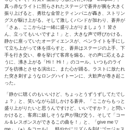
真っ赤なライトに照らされたステージで蒼井が腕を大きく
振り上げると、勇壮な金管とティンパニが轟き、ストリン
グスが駆け上がる。そして激しくバンドが加わり、蒼井が
「さぁ、ここからは一緒に盛り上がりましょう！ 皆さ
ん、立ってもいいですよ！」と、大きな声で呼びかける。
静かに座っていたオーディエンスが、ペンライトを手にし
て立ち上がって体を揺らすと、蒼井はステージの上手、下
手を行き交い、拳を挙げて客席を煽る。その声に応えるよ
うに、沸き上がる「Hi！ Hi！」のコール。いつものライ
ブを彷彿とさせる演出に、また心が踊る。ラストに放たれ
た突き刺すようなロングハイトーンに、大歓声が巻き起こ
った。
「静かに聴くのもいいけど、ちょっとうずうずしてたでし
ょ？」と、笑いながら話しかける蒼井。「ここからもっと
盛り上がりたいと思うんですけど、いいですか？」と問い
かけると、客席に嬉しそうな声が飛び交う。そして「コー
ル＆レスポンスができるこの曲を！」と、「give me ▽
me」（※）をコールし、軽やかにリズムを刻むゴージャス