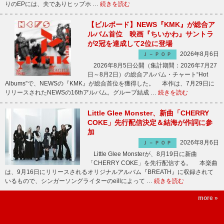
りのEPには、夫でありヒップホ …
続きを読む
【ビルボード】NEWS『KMK』が総合ア
ルバム首位 映画『ちいかわ』サントラ
が2冠を達成して2位に登場
2026年8月6日
Ｊ－ＰＯＰ
2026年8月5日公開（集計期間：2026年7月27
日～8月2日）の総合アルバム・チャート“Hot
Albums”で、NEWSの『KMK』が総合首位を獲得した。 本作は、7月29日に
リリースされたNEWSの16thアルバム。グループ結成 …
続きを読む
Little Glee Monster、新曲「CHERRY
COKE」先行配信決定＆結海が作詞に参
加
2026年8月6日
Ｊ－ＰＯＰ
Little Glee Monsterが、8月19日に新曲
「CHERRY COKE」を先行配信する。 本楽曲
は、9月16日にリリースされるオリジナルアルバム『BREATH』に収録されて
いるもので、シンガーソングライターのeillによって …
続きを読む
more »