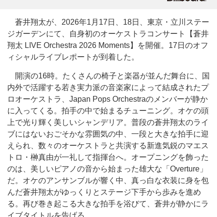
蒼井翔太が、2026年1月17日、18日、東京・立川ステー
ジガーデンにて、自身初のオーケストラコンサート【蒼井
翔太 LIVE Orchestra 2026 Moments】を開催。17日のオフ
ィシャルライブレポートが到着した。
開演の16時。たくさんの椅子と楽器が並んだ舞台に、国
内外で活躍する若き実力派の音楽家によって結成されたプ
ロオーケストラ、Japan Pops Orchestraのメンバーが静か
に入ってくる。拍手の中で始まるチューニング。オケの頭
上で光り輝く美しいシャンデリア。普段の蒼井翔太のライ
ブにはないおごそかな雰囲気の中、一段と大きな拍手に迎
えられ、数々のオーケストラと共演する新進気鋭のマエス
トロ・榊真由が一礼して指揮台へ。オープニングを飾った
のは、美しいピアノの音から始まった雄大な「Overture」
だ。オケのアンサンブルが響く中、真っ白な衣装に身を包
んだ蒼井翔太がゆっくりとステージ下手から歩みを進め
る。再び巻き起こる大きな拍手を浴びて、蒼井が静かにラ
イブタイトルを告げる。