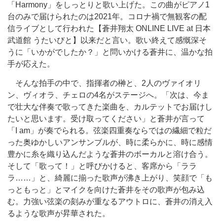
「Harmony」をしっとりと歌い上げた。この曲がピアノ1
台のみで届けられたのは2021年。コロナ禍で無観客の配
信ライブとして行われた【蒼井翔太 ONLINE LIVE at 日本
武道館 うたいびと】以来だと言い。歌い終えて感慨深そ
うに「いかがでしたか？」と問いかける蒼井に、温かな拍
手が応えた。
そんな拍手の中で、指揮者の榊と、2人のヴァイオリ
ン、ヴィオラ、チェロの4名がステージへ。「次は、今ま
で壮大な伴奏で歌ってきた楽曲を、カルテットでお届けし
たいと思います。受け取ってください」と蒼井が言って
「I am」が奏でられる。弦楽四重奏ならではの繊細で粒だ
った奥ゆかしいアンサンブルが、時に柔らかに、時に感情
豊かに糸を織り込んだような蒼井のボーカルと溶け合う。
そして「歌って！」と呼びかけると、客席から「ララ
ラ……」と、綺麗に揃った歌声が沸き上がり、笑顔で「も
っともっと」とマイクを向けた蒼井をその歌声が包み込
む。力強い弦楽の刻みが重なるアウトロに、蒼井の消え入
るような歌声が昇華された。