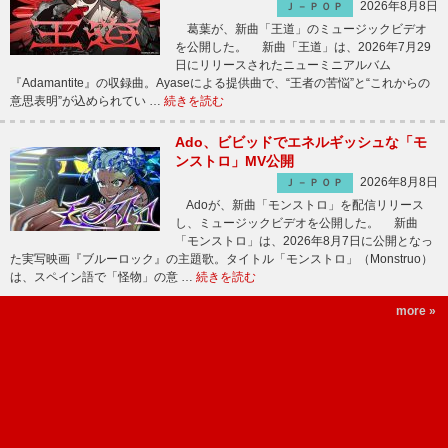
2026年8月8日
Ｊ－ＰＯＰ
葛葉が、新曲「王道」のミュージックビデオ
を公開した。 新曲「王道」は、2026年7月29
日にリリースされたニューミニアルバム
『Adamantite』の収録曲。Ayaseによる提供曲で、“王者の苦悩”と“これからの
意思表明”が込められてい …
続きを読む
Ado、ビビッドでエネルギッシュな「モ
ンストロ」MV公開
2026年8月8日
Ｊ－ＰＯＰ
Adoが、新曲「モンストロ」を配信リリース
し、ミュージックビデオを公開した。 新曲
「モンストロ」は、2026年8月7日に公開となっ
た実写映画『ブルーロック』の主題歌。タイトル「モンストロ」（Monstruo）
は、スペイン語で「怪物」の意 …
続きを読む
more »