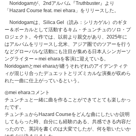
Noridogamが、2ndアルバム『Truthbuster』より
「Hazard Course feat. mei ehara」をリリースした。
Noridogamは、Silica Gel（読み：シリカゲル）のギタ
ー＆ボーカルとして活動するキム・チュンチュのソロ・プ
ロジェクト。今作では、以前より親交があり、2025年に
はアルバムをリリースし北米、アジア圏でのツアーを行う
などグローバルな活動にも注目が集める日本人シンガーソ
ングライター＝mei eharaを客演に迎えている。
Noridogamとmei eharaが纏うそれぞれのアイデンティテ
ィが混じり合ったデュエットとリズミカルな演奏が収めら
れた一曲に仕上がっているという。
◎mei eharaコメント
チュンチュと一緒に曲を作ることができてとても楽しかっ
たです。
チュンチュからHazard Courseをどんな曲にしたいか説明
してもらった時、自分にも経験のある、共感できる内容だ
ったので、英詞を書くのは大変でしたが、何を歌いたいか