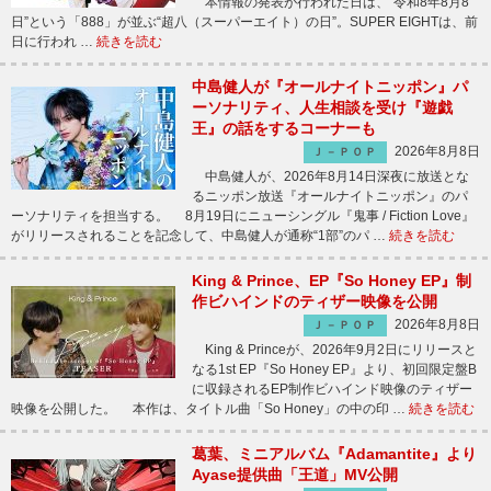
本情報の発表が行われた日は、“令和8年8月8
日”という「888」が並ぶ“超八（スーパーエイト）の日”。SUPER EIGHTは、前
日に行われ …
続きを読む
中島健人が『オールナイトニッポン』パ
ーソナリティ、人生相談を受け『遊戯
王』の話をするコーナーも
2026年8月8日
Ｊ－ＰＯＰ
中島健人が、2026年8月14日深夜に放送とな
るニッポン放送『オールナイトニッポン』のパ
ーソナリティを担当する。 8月19日にニューシングル『鬼事 / Fiction Love』
がリリースされることを記念して、中島健人が通称“1部”のパ …
続きを読む
King & Prince、EP『So Honey EP』制
作ビハインドのティザー映像を公開
2026年8月8日
Ｊ－ＰＯＰ
King & Princeが、2026年9月2日にリリースと
なる1st EP『So Honey EP』より、初回限定盤B
に収録されるEP制作ビハインド映像のティザー
映像を公開した。 本作は、タイトル曲「So Honey」の中の印 …
続きを読む
葛葉、ミニアルバム『Adamantite』より
Ayase提供曲「王道」MV公開