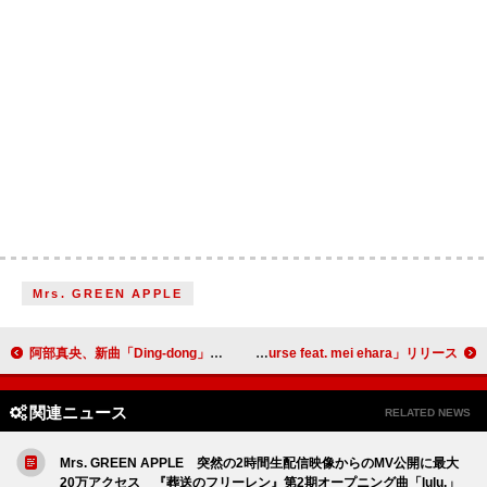
Mrs. GREEN APPLE
阿部真央、新曲「Ding-dong」起用のTVアニメ『透明男と人間女』ノンクレジットOP映像公開
Noridogam、mei eharaを客演に迎えた「Hazard Course feat. mei ehara」リリース
関連ニュース
RELATED NEWS
Mrs. GREEN APPLE 突然の2時間生配信映像からのMV公開に最大
20万アクセス 『葬送のフリーレン』第2期オープニング曲「lulu.」