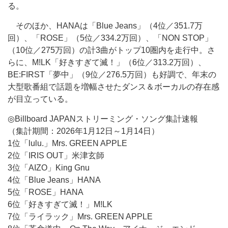
る。
そのほか、HANAは「Blue Jeans」（4位／351.7万
回）、「ROSE」（5位／334.2万回）、「NON STOP」
（10位／275万回）の計3曲がトップ10圏内を走行中。さ
らに、M!LK「好きすぎて滅！」（6位／313.2万回）、
BE:FIRST「夢中」（9位／276.5万回）も好調で、年末の
大型歌番組で話題を増幅させたダンス＆ボーカルの存在感
が目立っている。
◎Billboard JAPANストリーミング・ソング集計速報
（集計期間：2026年1月12日～1月14日）
1位「lulu.」Mrs. GREEN APPLE
2位「IRIS OUT」米津玄師
3位「AIZO」King Gnu
4位「Blue Jeans」HANA
5位「ROSE」HANA
6位「好きすぎて滅！」M!LK
7位「ライラック」Mrs. GREEN APPLE