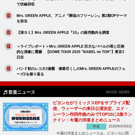
で伏線回収
Mrs. GREEN APPLE、アニメ『葬送のフリーレン』第2期OPテーマ
を担当
【深ヨミ】Mrs. GREEN APPLE『10』の販売動向を調査
＜ライブレポート＞Mrs. GREEN APPLE 巨大なバベルの塔と圧倒
的な演奏に震撼 【DOME TOUR 2025 "BABEL no TOH"】東京3
日目
バンド初のレコ大3連覇 偉業尽くしのMrs. GREEN APPLEのフェ
ーズ2を振り返る
音楽ニュース
MUSIC NEWS
ビヨンセがリミックスEPをサプライズ配
信、ウィーザーの来日公演決定、エド・
シーラン作詞作曲のみでTOP10に2曲ラン
クイン：今週の洋楽まとめニュース
2026年8月8日
洋楽
今週の洋楽まとめニュースは、ビヨンセに関