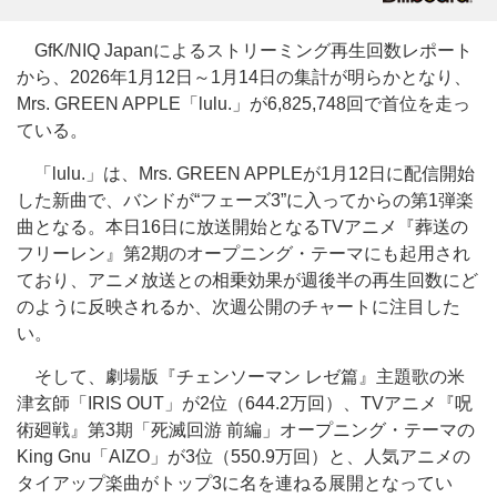
GfK/NIQ Japanによるストリーミング再生回数レポート
から、2026年1月12日～1月14日の集計が明らかとなり、
Mrs. GREEN APPLE「lulu.」が6,825,748回で首位を走っ
ている。
「lulu.」は、Mrs. GREEN APPLEが1月12日に配信開始
した新曲で、バンドが“フェーズ3”に入ってからの第1弾楽
曲となる。本日16日に放送開始となるTVアニメ『葬送の
フリーレン』第2期のオープニング・テーマにも起用され
ており、アニメ放送との相乗効果が週後半の再生回数にど
のように反映されるか、次週公開のチャートに注目した
い。
そして、劇場版『チェンソーマン レゼ篇』主題歌の米
津玄師「IRIS OUT」が2位（644.2万回）、TVアニメ『呪
術廻戦』第3期「死滅回游 前編」オープニング・テーマの
King Gnu「AIZO」が3位（550.9万回）と、人気アニメの
タイアップ楽曲がトップ3に名を連ねる展開となってい