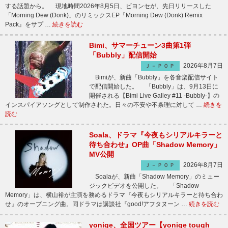
する話題から。 現地時間2026年8月5日、ビヨンセが、先日リリースした
「Morning Dew (Donk)」のリミックスEP『Morning Dew (Donk) Remix
Pack』をサプ …
続きを読む
Bimi、サマーチューン3曲第1弾
「Bubbly」配信開始
2026年8月7日
Ｊ－ＰＯＰ
Bimiが、新曲「Bubbly」を各音楽配信サイト
で配信開始した。 「Bubbly」は、9月13日に
開催される【Bimi Live Galley #11 -Bubbly-】の
インスパイアソングとして制作された。日々の不安や不条理に対して …
続きを
読む
Soala、ドラマ『今夜もシリアルキラーと
待ち合わせ』OP曲「Shadow Memory」
MV公開
2026年8月7日
Ｊ－ＰＯＰ
Soalaが、新曲「Shadow Memory」のミュー
ジックビデオを公開した。 「Shadow
Memory」は、横山裕が主演を務めるドラマ『今夜もシリアルキラーと待ち合わ
せ』のオープニング曲。同ドラマは講談社『good!アフタヌーン …
続きを読む
yonige、全国ツアー【yonige tough