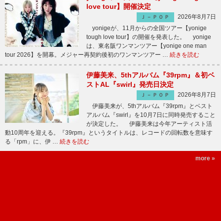
love tour】開催決定
2026年8月7日
Ｊ－ＰＯＰ
yonigeが、11月からの全国ツアー【yonige
tough love tour】の開催を発表した。 yonige
は、東名阪ワンマンツアー【yonige one man
tour 2026】を開幕。メジャー再契約後初のワンマンツアー …
続きを読む
伊藤美来、5thアルバム『39rpm』＆初ベ
ストAL『swirl』発売日決定
2026年8月7日
Ｊ－ＰＯＰ
伊藤美来が、5thアルバム『39rpm』とベスト
アルバム『swirl』を10月7日に同時発売すること
が決定した。 伊藤美来は今年アーティスト活
動10周年を迎える。『39rpm』というタイトルは、レコードの回転数を意味す
る「rpm」に、伊 …
続きを読む
more »