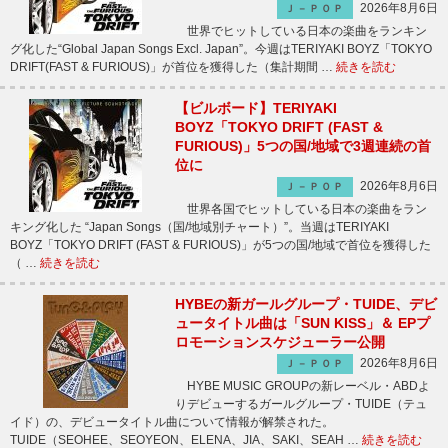
2026年8月6日
Ｊ－ＰＯＰ
世界でヒットしている日本の楽曲をランキン
グ化した“Global Japan Songs Excl. Japan”。今週はTERIYAKI BOYZ「TOKYO
DRIFT(FAST & FURIOUS)」が首位を獲得した（集計期間 …
続きを読む
【ビルボード】TERIYAKI
BOYZ「TOKYO DRIFT (FAST &
FURIOUS)」5つの国/地域で3週連続の首
位に
2026年8月6日
Ｊ－ＰＯＰ
世界各国でヒットしている日本の楽曲をラン
キング化した “Japan Songs（国/地域別チャート）”。当週はTERIYAKI
BOYZ「TOKYO DRIFT (FAST & FURIOUS)」が5つの国/地域で首位を獲得した
（ …
続きを読む
HYBEの新ガールグループ・TUIDE、デビ
ュータイトル曲は「SUN KISS」＆ EPプ
ロモーションスケジューラー公開
2026年8月6日
Ｊ－ＰＯＰ
HYBE MUSIC GROUPの新レーベル・ABDよ
りデビューするガールグループ・TUIDE（テュ
イド）の、デビュータイトル曲について情報が解禁された。
TUIDE（SEOHEE、SEOYEON、ELENA、JIA、SAKI、SEAH …
続きを読む