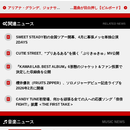
アリアナ・グランデ、ジョナサン・ベイリーと英ロンドンで上演されるミュージカルで再タッグ
【ビルボード】米津玄師「IRIS OUT」グローバル・ジャパン・ソングス17連覇 Ado／YOASOBI／岩崎琢ら年始の話題曲が目白押し
関連ニュース
RELATED NEWS
SWEET STEADY初の全国ツアー開幕、4月に幕張メッセ単独公演
2DAYS
CUTIE STREET、“プリあるある”を描く「ぷりきゅきゅ」MV公開
『KAWAII LAB. BEST ALBUM』6形態のジャケット＆ファン投票で
決定した収録曲を公開
櫻井優衣（FRUITS ZIPPER）、ソロメジャーデビュー記念ライブを
2026年2月に開催
CANDY TUNE初登場、何かを頑張る全ての人への応援ソング「倍倍
FIGHT!」披露 ＜THE FIRST TAKE＞
音楽ニュース
MUSIC NEWS