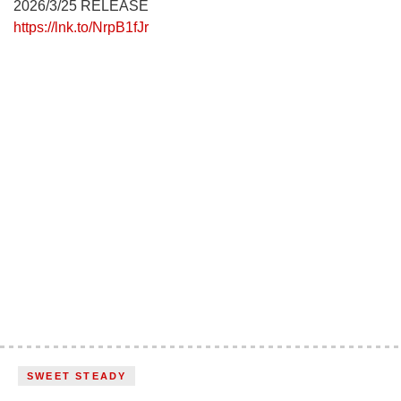
2026/3/25 RELEASE
https://lnk.to/NrpB1fJr
SWEET STEADY