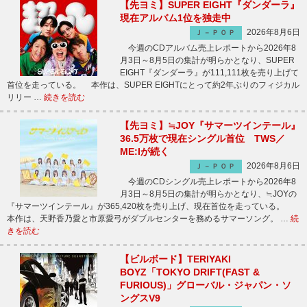
【先ヨミ】SUPER EIGHT『ダンダーラ』
現在アルバム1位を独走中
2026年8月6日
Ｊ－ＰＯＰ
今週のCDアルバム売上レポートから2026年8
月3日～8月5日の集計が明らかとなり、SUPER
EIGHT『ダンダーラ』が111,111枚を売り上げて
首位を走っている。 本作は、SUPER EIGHTにとって約2年ぶりのフィジカル
リリー …
続きを読む
【先ヨミ】≒JOY『サマーツインテール』
36.5万枚で現在シングル首位 TWS／
ME:Iが続く
2026年8月6日
Ｊ－ＰＯＰ
今週のCDシングル売上レポートから2026年8
月3日～8月5日の集計が明らかとなり、≒JOYの
『サマーツインテール』が365,420枚を売り上げ、現在首位を走っている。
本作は、天野香乃愛と市原愛弓がダブルセンターを務めるサマーソング。 …
続
きを読む
【ビルボード】TERIYAKI
BOYZ「TOKYO DRIFT(FAST &
FURIOUS)」グローバル・ジャパン・ソ
ングスV9