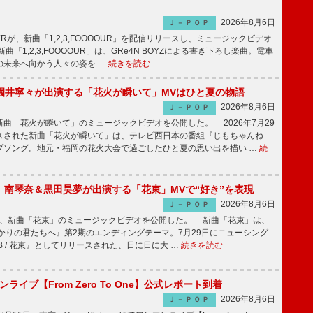
2026年8月6日
Ｊ－ＰＯＰ
PPERが、新曲「1,2,3,FOOOOUR」を配信リリースし、ミュージックビデオ
「1,2,3,FOOOOUR」は、GRe4N BOYZによる書き下ろし楽曲。電車
の未来へ向かう人々の姿を …
続きを読む
園井寧々が出演する「花火が瞬いて」MVはひと夏の物語
2026年8月6日
Ｊ－ＰＯＰ
曲「花火が瞬いて」のミュージックビデオを公開した。 2026年7月29
スされた新曲「花火が瞬いて」は、テレビ西日本の番組『じもちゃんね
プソング。地元・福岡の花火大会で過ごしたひと夏の思い出を描い …
続
ake、南琴奈＆黒田昊夢が出演する「花束」MVで“好き”を表現
2026年8月6日
Ｊ－ＰＯＰ
keが、新曲「花束」のミュージックビデオを公開した。 新曲「花束」は、
かりの君たちへ』第2期のエンディングテーマ。7月29日にニューシング
LB / 花束』としてリリースされた、日に日に大 …
続きを読む
マンライブ【From Zero To One】公式レポート到着
2026年8月6日
Ｊ－ＰＯＰ