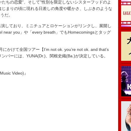
かたちの恋愛”、そして”性別を限定しないシスターフッドのよ
はじまりの頃に現れる日差しの角度や暖かさ、しぶきのような
そうだ。
が出演しており、ミニチュアとロケーションがリンクし、展開し
r you」や「every breath」でもHomecomingsとタッグ
国ツアー【I’m not ok. you’re not ok. and that’s
バーには、YUNA(Dr.)、関根史織(Ba.)が決定している。
 Music Video)』