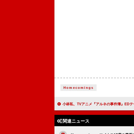
Homecomings
小林私、TVアニメ『アルネの事件簿』EDテーマ「人形の街」配信リリ
関連ニュース