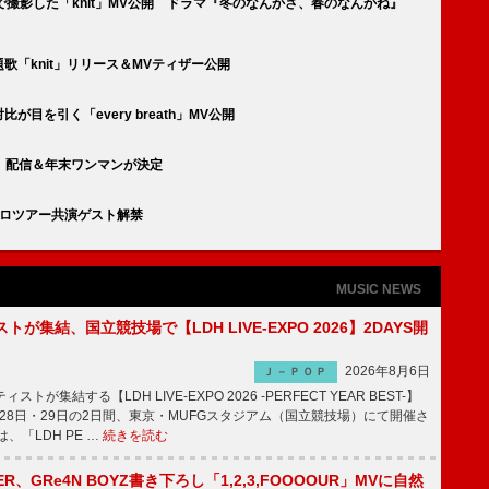
雪原で撮影した「knit」MV公開 ドラマ『冬のなんかさ、春のなんかね』
題歌「knit」リリース＆MVティザー公開
比が目を引く「every breath」MV公開
eath」配信＆年末ワンマンが決定
アトロツアー共演ゲスト解禁
MUSIC NEWS
トが集結、国立競技場で【LDH LIVE-EXPO 2026】2DAYS開
2026年8月6日
Ｊ－ＰＯＰ
トが集結する【LDH LIVE-EXPO 2026 -PERFECT YEAR BEST-】
1月28日・29日の2日間、東京・MUFGスタジアム（国立競技場）にて開催さ
、「LDH PE …
続きを読む
PPER、GRe4N BOYZ書き下ろし「1,2,3,FOOOOUR」MVに自然