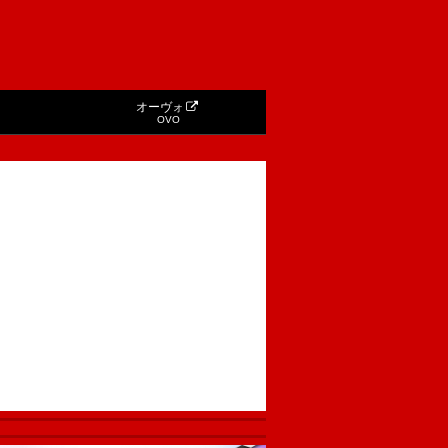
オーヴォ
OVO