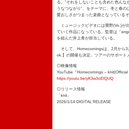
る。”それをしないことも含めた色んな
うなつながり”、をテーマに、冬と春の
愛おしさがつまった楽曲となっている
ミュージックビデオには畳野(Vo.)
ていく作品になっている。監督は「angel nea
を組んだ井上青が担当している。
そして、Homecomingsは、2月から3月にかけて全
ok.】の開催も決定。ツアーのサポートメン
◎映像情報
YouTube『Homecomings – knit(Official
https://youtu.be/yK3w3oEIQUQ
◎リリース情報
「knit」
2026/1/14 DIGITAL RELEASE