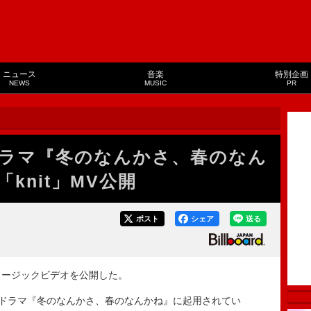
ニュース
音楽
特別企画
NEWS
MUSIC
PR
s、ドラマ『冬のなんかさ、春のなん
knit」MV公開
ポスト
シェア
送る
のミュージックビデオを公開した。
ドラマ『冬のなんかさ、春のなんかね』に起用されてい