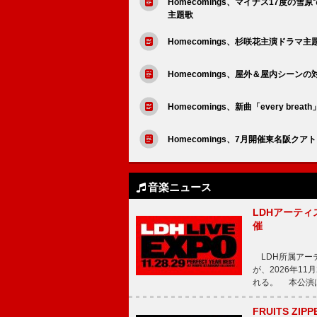
Homecomings、マイナス17度の
主題歌
Homecomings、杉咲花主演ドラマ主
Homecomings、屋外＆屋内シーンの対
Homecomings、新曲「every br
Homecomings、7月開催東名阪ク
音楽ニュース
LDHアーティス
催
LDH所属アーティス
が、2026年1
れる。 本公演は
FRUITS ZI