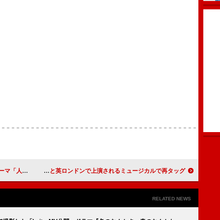
ース＆MV公開
アリアナ・グランデ、ジョナサン・ベイリーと英ロンドンで上演されるミュージカルで再タッグ
RELATED NEWS