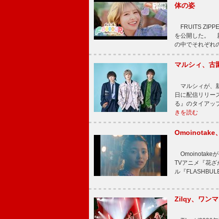
体の姿
FRUITS ZI
を公開した。 新曲
の中でそれぞれ
マルシィ、古
マルシィが、新
日に配信リリー
る』のタイアッ
きを読む
Omoinot
Omoinota
TVアニメ『花ざ
ル『FLASHBU
Zilqy、ワン