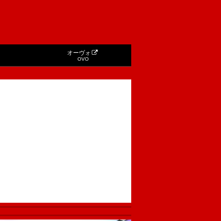
オーヴォ
OVO