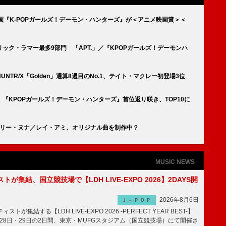
画『K-POPガールズ！デーモン・ハンターズ』が＜アニメ映画賞＞＜
ック・ラマー最多9部門 「APT.」／『KPOPガールズ！デーモンハ
TR/X「Golden」通算8週目のNo.1、テイト・マクレー初登場3位
『KPOPガールズ！デーモン・ハンターズ』首位返り咲き、TOP10に
ードリー・ヌナ／レイ・アミ、オリジナル曲を制作中？
MUSIC NEWS
トが集結、国立競技場で【LDH LIVE-EXPO 2026】2DAYS開
2026年8月6日
Ｊ－ＰＯＰ
トが集結する【LDH LIVE-EXPO 2026 -PERFECT YEAR BEST-】
1月28日・29日の2日間、東京・MUFGスタジアム（国立競技場）にて開催さ