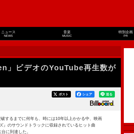
ニュース
音楽
特別企画
NEWS
MUSIC
PR
den」ビデオのYouTube再生数が
ポスト
シェア
送る
を突破するまでに何年も、時には10年以上かかる中、映画
ーズ』のサウンドトラックに収録されているヒット曲
の大台に到達した。