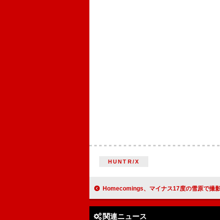
HUNTR/X
Homecomings、マイナス17度の雪原で撮影した「knit」MV公開 ドラマ『冬のなんかさ、
関連ニュース