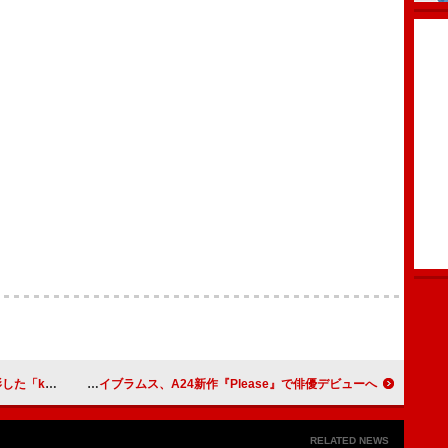
春のなんかね』主題歌
グレイシー・エイブラムス、A24新作『Please』で俳優デビューへ
RELATED NEWS