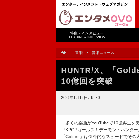
特集・インタビュー
FEATURE & INTERVIEW
音楽
音楽ニュース
HUNTR/X、「Gol
10億回を突破
2026年1月15日 / 15:30
多くの楽曲がYouTubeで10億再生
『KPOPガールズ！デーモン・ハンタ
「Golden」は例外的なスピードでそ