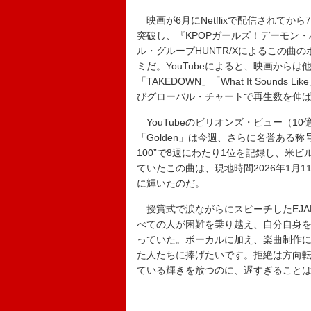
映画が6月にNetflixで配信されてから7
突破し、『KPOPガールズ！デーモン
ル・グループHUNTR/Xによるこの曲
ミだ。YouTubeによると、映画からは他にも「S
「TAKEDOWN」「What It Soun
びグローバル・チャートで再生数を伸
YouTubeのビリオンズ・ビュー（1
「Golden」は今週、さらに名誉ある
100”で8週にわたり1位を記録し、米
ていたこの曲は、現地時間2026年1月
に輝いたのだ。
授賞式で涙ながらにスピーチしたEJA
べての人が困難を乗り越え、自分自身
っていた。ボーカルに加え、楽曲制作
た人たちに捧げたいです。拒絶は方向
ている輝きを放つのに、遅すぎること