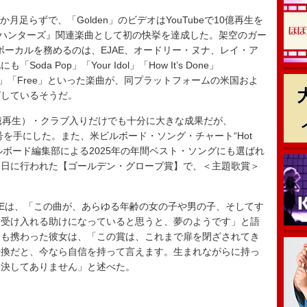
か月足らずで、「Golden」のビデオはYouTubeで10億再生を
・ハンターズ』関連楽曲として初の快挙を達成した。架空のガー
のボーカルを務めるのは、EJAE、オードリー・ヌナ、レイ・ア
oda Pop」「Your Idol」「How It’s Done」
ds Like」「Free」といった楽曲が、同プラットフォームの米国およ
ばしているそうだ。
0億再生）・クラブ入りだけでも十分に大きな成果だが、
称号を手にした。また、米ビルボード・ソング・チャート“Hot
ビルボード編集部による2025年の年間ベスト・ソングにも選ばれ
11日に行われた【ゴールデン・グローブ賞】で、＜主題歌賞＞
Eは、「この曲が、あらゆる年齢の女の子や男の子、そしてす
を受け入れる助けになっていると思うと、夢のようです」と語
にも携わった彼女は、「この賞は、これまで扉を閉ざされてき
転換だと、今なら自信を持って言えます。生まれながらに持っ
は決してありません」と述べた。