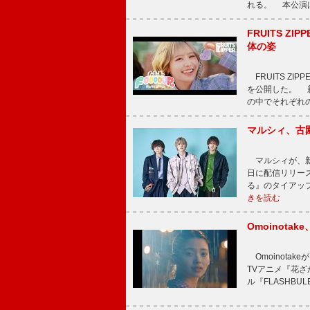
れる。 本公演は
FRUITS ZI
体の姿
FRUITS ZI
を公開した。 新曲
の中でそれぞれ
マルシィ、古
マルシィが、新
日に配信リリー
る』のタイアッ
きを読む
Omoinot
Omoinota
TVアニメ『花ざ
ル『FLASHBU