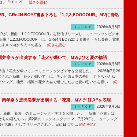
、「LDH PE …
続きを読む
PPER、GRe4N BOYZ書き下ろし「1,2,3,FOOOOUR」MVに自然
2026年8月6日
Ｊ－ＰＯＰ
PPERが、新曲「1,2,3,FOOOOUR」を配信リリースし、ミュージックビデオ
「1,2,3,FOOOOUR」は、GRe4N BOYZによる書き下ろし楽曲。電車
の未来へ向かう人々の姿を …
続きを読む
園井寧々が出演する「花火が瞬いて」MVはひと夏の物語
2026年8月6日
Ｊ－ＰＯＰ
曲「花火が瞬いて」のミュージックビデオを公開した。 2026年7月29
スされた新曲「花火が瞬いて」は、テレビ西日本の番組『じもちゃんね
プソング。地元・福岡の花火大会で過ごしたひと夏の思い出を描い …
続
ake、南琴奈＆黒田昊夢が出演する「花束」MVで“好き”を表現
2026年8月6日
Ｊ－ＰＯＰ
keが、新曲「花束」のミュージックビデオを公開した。 新曲「花束」は、
かりの君たちへ』第2期のエンディングテーマ。7月29日にニューシング
LB / 花束』としてリリースされた、日に日に大 …
続きを読む