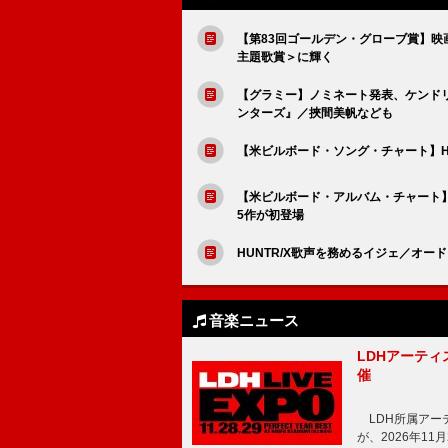
【第83回ゴールデン・グローブ賞】映
主題歌賞＞に輝く
【グラミー】ノミネート発表、ケンドリ
ンターズ』／挾間美帆なども
【米ビルボード・ソング・チャート】HUN
【米ビルボード・アルバム・チャート】
5作が初登場
HUNTR/X歌声を務めるイジェ／オ
音楽ニュース
LDHアーティス
催
LDH所属アーティス
が、2026年1