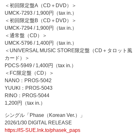
＜初回限定盤A（CD＋DVD）＞
UMCK-7293 / 1,900円（tax in.）
＜初回限定盤B（CD＋DVD）＞
UMCK-7294 / 1,900円（tax in.）
＜通常盤（CD）＞
UMCK-5796 / 1,400円（tax in.）
＜UNIVERSAL MUSIC STORE限定盤（CD＋タロット風
カード）＞
PDCS-5949 / 1,400円（tax in.）
＜FC限定盤（CD）＞
NANO：PROS-5042
YUUKI：PROS-5043
RINO：PROS-5044
1,200円（tax in.）
シングル「Phase（Korean Ver.）」
2026/1/30 DIGITAL RELEASE
https://IS-SUE.lnk.to/phasek_paps