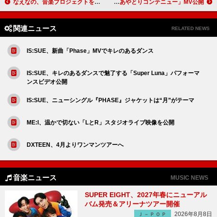
なえなの、音楽プロジェクトを再始動
Novel Core、ビジュアルとリリックがシンクロする「あやとりコンテニュー」MV公開
関連ニュース
RELATED NEWS
IS:SUE、新曲「Phase」MVでキレのあるダンス
IS:SUE、キレのあるダンスで魅了する「Super Luna」パフォーマ
ンスビデオ公開
IS:SUE、ニューシングル『PHASE』ジャケットは“月”がテーマ
ME:I、温かで切ない「LとR」スタジオライブ映像を公開
DXTEEN、4月よりワンマンツアーへ
音楽ニュース
MUSIC NEWS
SUPER EIGHT、2027年春にニューアル
バム発売＆アリーナツアー開催
2026年8月8日
Ｊ－ＰＯＰ