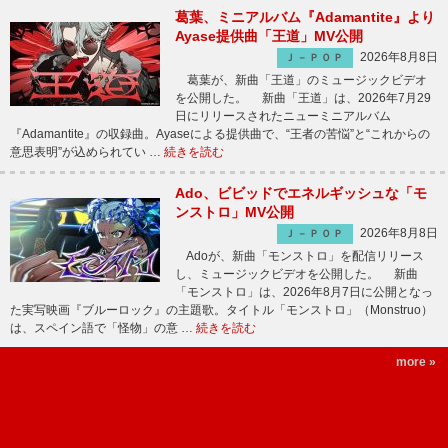
葛葉、ミニアルバム『Adamantite』より
Ayase提供曲「王道」MV公開
2026年8月8日
Ｊ－ＰＯＰ
葛葉が、新曲「王道」のミュージックビデオ
を公開した。 新曲「王道」は、2026年7月29
日にリリースされたニューミニアルバム
『Adamantite』の収録曲。Ayaseによる提供曲で、“王者の苦悩”と“これからの
意思表明”が込められてい …
続きを読む
Ado、ビビッドでエネルギッシュな「モ
ンストロ」MV公開
2026年8月8日
Ｊ－ＰＯＰ
Adoが、新曲「モンストロ」を配信リリース
し、ミュージックビデオを公開した。 新曲
「モンストロ」は、2026年8月7日に公開となっ
た実写映画『ブルーロック』の主題歌。タイトル「モンストロ」（Monstruo）
は、スペイン語で「怪物」の意 …
続きを読む
more »