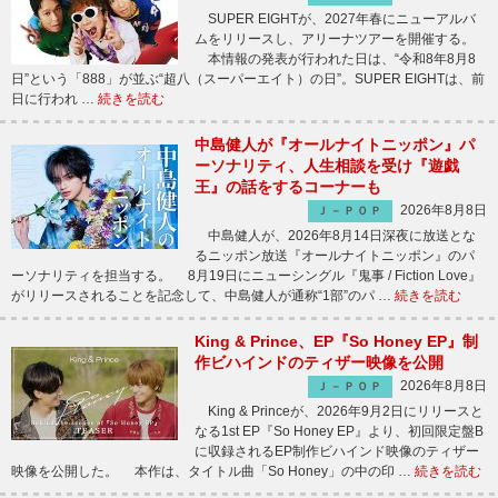
SUPER EIGHTが、2027年春にニューアルバ
ムをリリースし、アリーナツアーを開催する。
本情報の発表が行われた日は、“令和8年8月8
日”という「888」が並ぶ“超八（スーパーエイト）の日”。SUPER EIGHTは、前
日に行われ …
続きを読む
中島健人が『オールナイトニッポン』パ
ーソナリティ、人生相談を受け『遊戯
王』の話をするコーナーも
2026年8月8日
Ｊ－ＰＯＰ
中島健人が、2026年8月14日深夜に放送とな
るニッポン放送『オールナイトニッポン』のパ
ーソナリティを担当する。 8月19日にニューシングル『鬼事 / Fiction Love』
がリリースされることを記念して、中島健人が通称“1部”のパ …
続きを読む
King & Prince、EP『So Honey EP』制
作ビハインドのティザー映像を公開
2026年8月8日
Ｊ－ＰＯＰ
King & Princeが、2026年9月2日にリリースと
なる1st EP『So Honey EP』より、初回限定盤B
に収録されるEP制作ビハインド映像のティザー
映像を公開した。 本作は、タイトル曲「So Honey」の中の印 …
続きを読む