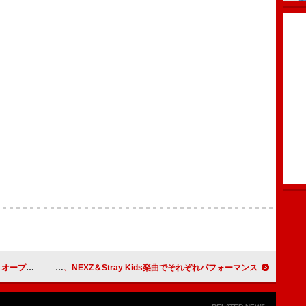
新ビジュアルも解禁
NEXZのTOMOYA＆YUが『HIGHLIGHT』に登場、NEXZ＆Stray Kids楽曲でそれぞれパフォーマンス