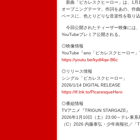
新曲「ピカレスクヒーロー」は、1月10日
オープニングテーマ。作詞をあの、作曲・編
ベースに、色とりどりな音楽性を取り
今回公開されたティーザー映像には、ダー
YouTubeプレミア公開される。
◎映像情報
YouTube『ano「ピカレスクヒーロー」Te
https://youtu.be/kydl4qe-B6c
◎リリース情報
シングル「ピカレスクヒーロー」
2026/1/14 DIGITAL RELEASE
https://tf.lnk.to/PicaresqueHero
◎番組情報
TVアニメ『TRIGUN STARGAZE』
2026年1月10日（土）23:00～テレ
（C）2026 内藤泰弘・少年画報社／「TR