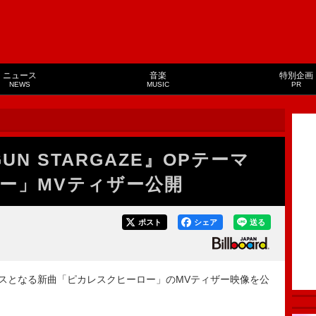
ニュース
音楽
特別企画
NEWS
MUSIC
PR
UN STARGAZE』OPテーマ
ー」MVティザー公開
ポスト
シェア
送る
リースとなる新曲「ピカレスクヒーロー」のMVティザー映像を公