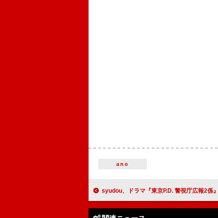
ano
syudou、ドラマ『東京P.D. 警視庁広報2係』オープニング主題歌「暴露」デジタルリリース決定＆