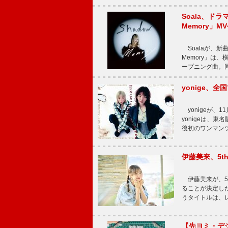
Soala、ド
Memory」M
Soalaが、新曲
Memory」は
ープニング曲。同
yonige、全国
yonigeが、11
yonigeは、東名
後初のワンマン
伊藤美来、5t
伊藤美来が、5t
ることが決定した
うタイトルは、レ
【先ヨミ・デジタル