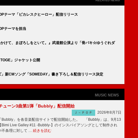
RELATED NEWS
AZE』OPテーマ「ピカレスクヒーロー」配信リリース
E』OPテーマを担当
ray『呪いをかけて、まぼろしをといて。』武道館公演より「骨バキ☆ゆうぐれダ
 TOGE」ジャケット公開
ーズ」新CMソング「SOMEDAY」書き下ろし＆配信リリース決定
MUSIC NEWS
ーチューン3曲第1弾「Bubbly」配信開始
2026年8月7日
Ｊ－ＰＯＰ
Bubbly」を各音楽配信サイトで配信開始した。 「Bubbly」は、9月13
mi Live Galley #11 -Bubbly-】のインスパイアソングとして制作され
や不条理に対して …
続きを読む