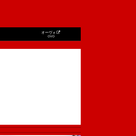
オーヴォ
OVO