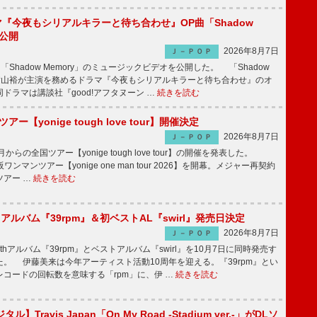
ラマ『今夜もシリアルキラーと待ち合わせ』OP曲「Shadow
V公開
2026年8月7日
Ｊ－ＰＯＰ
「Shadow Memory」のミュージックビデオを公開した。 「Shadow
、横山裕が主演を務めるドラマ『今夜もシリアルキラーと待ち合わせ』のオ
ドラマは講談社『good!アフタヌーン …
続きを読む
ツアー【yonige tough love tour】開催決定
2026年8月7日
Ｊ－ＰＯＰ
月からの全国ツアー【yonige tough love tour】の開催を発表した。
阪ワンマンツアー【yonige one man tour 2026】を開幕。メジャー再契約
ツアー …
続きを読む
hアルバム『39rpm』＆初ベストAL『swirl』発売日決定
2026年8月7日
Ｊ－ＰＯＰ
hアルバム『39rpm』とベストアルバム『swirl』を10月7日に同時発売す
。 伊藤美来は今年アーティスト活動10周年を迎える。『39rpm』とい
コードの回転数を意味する「rpm」に、伊 …
続きを読む
】Travis Japan「On My Road -Stadium ver.-」がDLソ