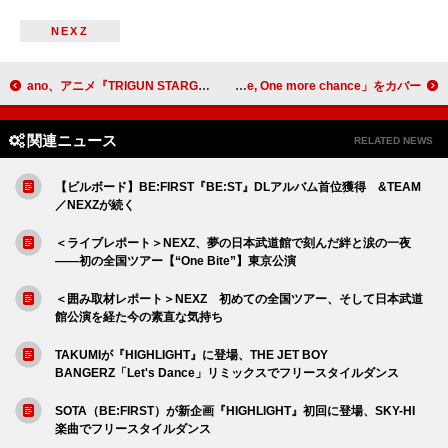
NEXZ
ano、アニメ『TRIGUN STARGAZE』OPテーマ「ピカレスクヒーロー」MVティザー公開
DISH//、山崎まさよし「One more time, One more chance」をカバー
関連ニュース
RELATED NEWS
【ビルボード】BE:FIRST『BE:ST』DLアルバム首位獲得 &TEAM
／NEXZが続く
＜ライブレポート＞NEXZ、夢の日本武道館で刻んだ絆と涙の一夜
――初の全国ツアー【“One Bite”】東京公演
＜囲み取材レポート＞NEXZ 初めての全国ツアー、そして日本武道
館公演を経た今の素直な気持ち
TAKUMIが『HIGHLIGHT』に登場、THE JET BOY
BANGERZ「Let's Dance」リミックスでフリースタイルダンス
SOTA（BE:FIRST）が新企画『HIGHLIGHT』初回に登場、SKY-HI
楽曲でフリースタイルダンス