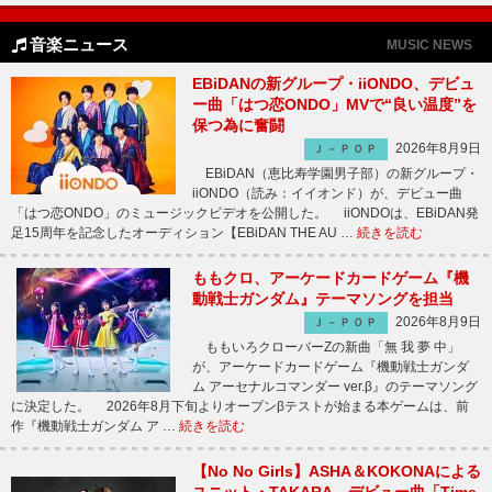
音楽ニュース
MUSIC NEWS
EBiDANの新グループ・iiONDO、デビュ
ー曲「はつ恋ONDO」MVで“良い温度”を
保つ為に奮闘
2026年8月9日
Ｊ－ＰＯＰ
EBiDAN（恵比寿学園男子部）の新グループ・
iiONDO（読み：イイオンド）が、デビュー曲
「はつ恋ONDO」のミュージックビデオを公開した。 iiONDOは、EBiDAN発
足15周年を記念したオーディション【EBiDAN THE AU …
続きを読む
ももクロ、アーケードカードゲーム『機
動戦士ガンダム』テーマソングを担当
2026年8月9日
Ｊ－ＰＯＰ
ももいろクローバーZの新曲「無 我 夢 中」
が、アーケードカードゲーム『機動戦士ガンダ
ム アーセナルコマンダー ver.β』のテーマソング
に決定した。 2026年8月下旬よりオープンβテストが始まる本ゲームは、前
作『機動戦士ガンダム ア …
続きを読む
【No No Girls】ASHA＆KOKONAによる