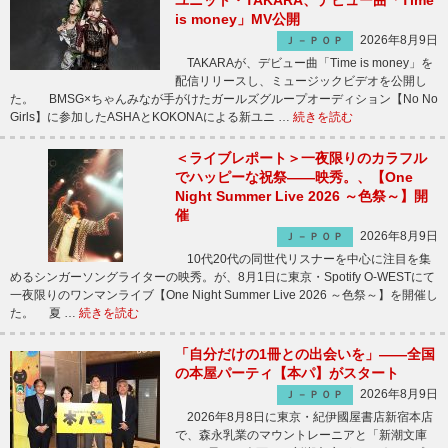
ユニット・TAKARA、デビュー曲「Time
is money」MV公開
2026年8月9日
Ｊ－ＰＯＰ
TAKARAが、デビュー曲「Time is money」を
配信リリースし、ミュージックビデオを公開し
た。 BMSG×ちゃんみなが手がけたガールズグループオーディション【No No
Girls】に参加したASHAとKOKONAによる新ユニ …
続きを読む
＜ライブレポート＞一夜限りのカラフル
でハッピーな祝祭――映秀。、【One
Night Summer Live 2026 ～色祭～】開
催
2026年8月9日
Ｊ－ＰＯＰ
10代20代の同世代リスナーを中心に注目を集
めるシンガーソングライターの映秀。が、8月1日に東京・Spotify O-WESTにて
一夜限りのワンマンライブ【One Night Summer Live 2026 ～色祭～】を開催し
た。 夏 …
続きを読む
「自分だけの1冊との出会いを」――全国
の本屋パーティ【本パ】がスタート
2026年8月9日
Ｊ－ＰＯＰ
2026年8月8日に東京・紀伊國屋書店新宿本店
で、森永乳業のマウントレーニアと「新潮文庫