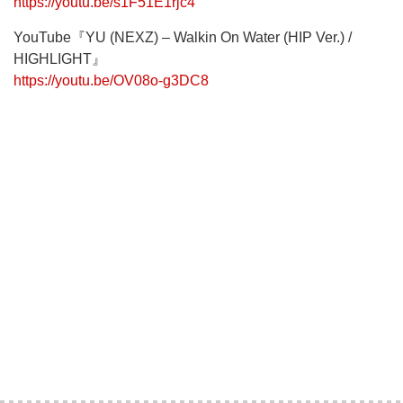
https://youtu.be/s1F51E1rjc4
YouTube『YU (NEXZ) – Walkin On Water (HIP Ver.) /
HIGHLIGHT』
https://youtu.be/OV08o-g3DC8