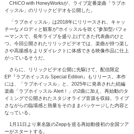
CHiCO with HoneyWorksが、ライブ定番楽曲「ラブホ
イッスル」のリリックビデオを公開した。
「ラブホイッスル」は2018年にリリースされ、キャッ
チーなメロディと観客が“ホイッスルを吹く”参加型パフォ
ーマンスで、長年ライブを盛り上げてきた代表曲のひと
つ。今回公開されたリリックビデオでは、楽曲が持つ楽し
さや高揚感をよりダイレクトに体感できる映像作品に仕上
がっているそうだ。
さらに、リリックビデオ公開に先駆けて、配信限定
EP『ラブホイッスル Special Edition』もリリース。本作
には、「ラブホイッスル」と、2025年に発表された続編
楽曲「ラブホイッスル Alert！」の2曲に加え、再始動のタ
イミングで公開されたスタジオライブ音源を収録。ライブ
さながらの臨場感と熱量をそのままパッケージした内容と
なっている。
1月11日より東名阪のZeppを巡る再始動後初の全国ツア
ーがスタートする。