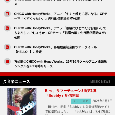
ス
CHiCO with HoneyWorks、アニメ『キミと越えて恋になる』OPテ
ーマ「くすぐったい。」先行配信開始＆MV公開
CHiCO with HoneyWorks、アニメ『最後にひとつだけお願いして
もよろしいでしょうか』OPテーマ「戦場の華」先行配信開始＆MV
公開
CHiCO with HoneyWorks、再始動後初全国ツアータイトル
【HELLO!!】に決定
再始動のCHiCO with HoneyWorks、25年10月クールアニメ主題歌
シングルを2作同時リリース
音楽ニュース
MUSIC NEWS
Bimi、サマーチューン3曲第1弾
「Bubbly」配信開始
2026年8月7日
Ｊ－ＰＯＰ
Bimiが、新曲「Bubbly」を各音楽配信サイト
で配信開始した。 「Bubbly」は、9月13日に