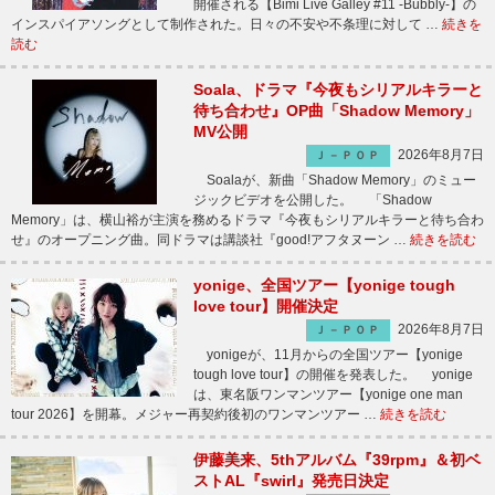
開催される【Bimi Live Galley #11 -Bubbly-】の
インスパイアソングとして制作された。日々の不安や不条理に対して …
続きを
読む
Soala、ドラマ『今夜もシリアルキラーと
待ち合わせ』OP曲「Shadow Memory」
MV公開
2026年8月7日
Ｊ－ＰＯＰ
Soalaが、新曲「Shadow Memory」のミュー
ジックビデオを公開した。 「Shadow
Memory」は、横山裕が主演を務めるドラマ『今夜もシリアルキラーと待ち合わ
せ』のオープニング曲。同ドラマは講談社『good!アフタヌーン …
続きを読む
yonige、全国ツアー【yonige tough
love tour】開催決定
2026年8月7日
Ｊ－ＰＯＰ
yonigeが、11月からの全国ツアー【yonige
tough love tour】の開催を発表した。 yonige
は、東名阪ワンマンツアー【yonige one man
tour 2026】を開幕。メジャー再契約後初のワンマンツアー …
続きを読む
伊藤美来、5thアルバム『39rpm』＆初ベ
ストAL『swirl』発売日決定