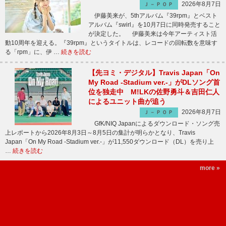
2026年8月7日
Ｊ－ＰＯＰ
伊藤美来が、5thアルバム『39rpm』とベスト
アルバム『swirl』を10月7日に同時発売すること
が決定した。 伊藤美来は今年アーティスト活
動10周年を迎える。『39rpm』というタイトルは、レコードの回転数を意味す
る「rpm」に、伊 …
続きを読む
【先ヨミ・デジタル】Travis Japan「On
My Road -Stadium ver.-」がDLソング首
位を独走中 M!LKの佐野勇斗＆吉田仁人
によるユニット曲が追う
2026年8月7日
Ｊ－ＰＯＰ
GfK/NIQ Japanによるダウンロード・ソング売
上レポートから2026年8月3日～8月5日の集計が明らかとなり、Travis
Japan「On My Road -Stadium ver.-」が11,550ダウンロード（DL）を売り上
…
続きを読む
more »