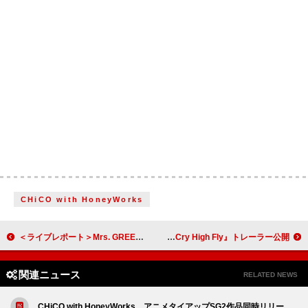
CHiCO with HoneyWorks
＜ライブレポート＞Mrs. GREEN APPLE 巨大なバベルの塔と圧倒的な演奏に震撼 【DOME TOUR 2025 "BABEL no TOH"】東京3日目
aiko、ニューSG『Cry High Fly』トレーラー公開
関連ニュース
RELATED NEWS
CHiCO with HoneyWorks、アニメタイアップSG2作品同時リリー