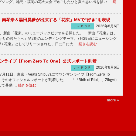
プソング。地元・福岡の花火大会で過ごしたひと夏の思い出を描い …
続
ake、南琴奈＆黒田昊夢が出演する「花束」MVで“好き”を表現
2026年8月6日
Ｊ－ＰＯＰ
keが、新曲「花束」のミュージックビデオを公開した。 新曲「花束」は、
かりの君たちへ』第2期のエンディングテーマ。7月29日にニューシング
LB / 花束』としてリリースされた、日に日に大 …
続きを読む
マンライブ【From Zero To One】公式レポート到着
2026年8月6日
Ｊ－ＰＯＰ
7月11日、東京・Veats Shibuyaにてワンマンライブ【From Zero To
そのオフィシャルレポートが到着した。 「『Birth of Riot』、Zilqyの
して暴動 …
続きを読む
more »