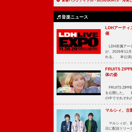
青春パンクアイドル・BLUEGOATS「冷笑している人たちをぎゃふんと言わせたい」メンバー全員参加による新春100キロマラソン決定！ 4人
音楽ニュース
LDHアーティス
催
LDH所属アーティス
が、2026年1
れる。 本公演は
FRUITS ZI
体の姿
FRUITS ZI
を公開した。 新曲
の中でそれぞれ
マルシィ、古
マルシィが、新
日に配信リリー