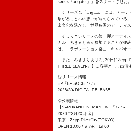
series『arigato.』」をスタートさせた
シリーズ名「arigato.」には、ア
繋がることへの想いが込められている
楽文化を活かし、世界各国のアーティスト
そして本シリーズの第一弾アーティストと
カル・みきまりあが参加することが発表され
は、コラボレーション楽曲「キャパオ
また、みきまりあは2月20日にZepp Diver
THREE SEVEN-』】に客演として出
◎リリース情報
EP『EPISODE 777』
2026/2/4 DIGITAL RELEASE
◎公演情報
【SARUKANI ONEMAN LIVE『777 -T
2026年2月20日(金)
東京・Zepp DiverCity(TOKYO)
OPEN 18:00 / START 19:00