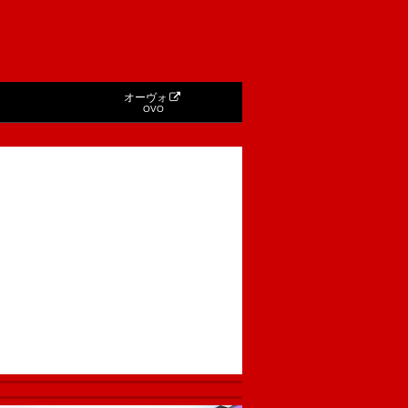
オーヴォ
OVO