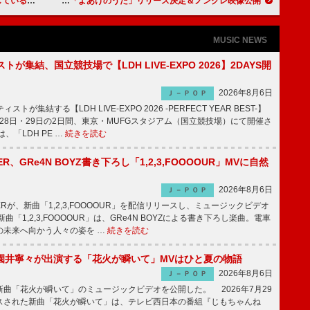
それぞれの走る理由とは？
jo0ji、アニメ『呪術廻戦』「死滅回游 前編」ED曲「よあけのうた」リリース決定＆ノンクレ映像公開
MUSIC NEWS
トが集結、国立競技場で【LDH LIVE-EXPO 2026】2DAYS開
2026年8月6日
Ｊ－ＰＯＰ
トが集結する【LDH LIVE-EXPO 2026 -PERFECT YEAR BEST-】
1月28日・29日の2日間、東京・MUFGスタジアム（国立競技場）にて開催さ
、「LDH PE …
続きを読む
PPER、GRe4N BOYZ書き下ろし「1,2,3,FOOOOUR」MVに自然
2026年8月6日
Ｊ－ＰＯＰ
PPERが、新曲「1,2,3,FOOOOUR」を配信リリースし、ミュージックビデオ
「1,2,3,FOOOOUR」は、GRe4N BOYZによる書き下ろし楽曲。電車
の未来へ向かう人々の姿を …
続きを読む
園井寧々が出演する「花火が瞬いて」MVはひと夏の物語
2026年8月6日
Ｊ－ＰＯＰ
曲「花火が瞬いて」のミュージックビデオを公開した。 2026年7月29
スされた新曲「花火が瞬いて」は、テレビ西日本の番組『じもちゃんね