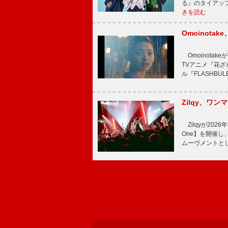
る』のタイアッ
きを読む
Omoinot
Omoinota
TVアニメ『花ざ
ル『FLASHBU
Zilqy、ワン
Zilqyが2026年
One】を開催し、
ムーヴメントと