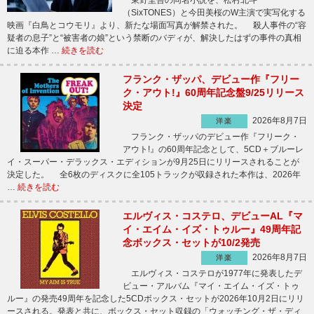
東野圭吾の同名小説を、松村北斗
（SixTONES）と今田美桜のW主演で実写化する
映画『白鳥とコウモリ』より、新たな場面写真が解禁された。 殺人事件の“容
疑者の息子”と“被害者の娘”という禁断のバディが、解決したはずの事件の真相
に迫る本作 …
続きを読む
フランク・ザッパ、デビュー作『フリー
ク・アウト!』60周年記念盤9/25リリース
決定
2026年8月7日
洋楽
フランク・ザッパのデビュー作『フリーク・
アウト!』の60周年記念として、5CD＋ブルーレ
イ・スーパー・デラックス・エディションが9月25日にリリースされることが
決定した。 全6枚のディスクに全105トラックが収録された本作は、2026年
…
続きを読む
エルヴィス・コステロ、デビューAL『マ
イ・エイム・イズ・トゥルー』49周年記
念ボックス・セットが10/2発売
2026年8月7日
洋楽
エルヴィス・コステロが1977年に発表したデ
ビュー・アルバム『マイ・エイム・イズ・トゥ
ルー』の発売49周年を記念した5CDボックス・セットが2026年10月2日にリリ
ースされる。発表と共に、ボックス・セット収録の「ウォッチング・ザ・ディ