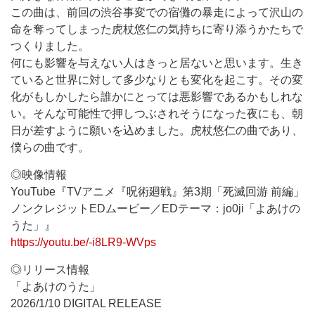
この曲は、前回の渋谷事変での宿儺の暴走によって沢山の
命を奪ってしまった虎杖悠仁の気持ちに寄り添うかたちで
つくりました。
何にも影響を与えない人はきっと居ないと思います。生き
ていると世界に対して多少なりとも変化を起こす。その変
化がもしかしたら誰かにとっては悪影響であるかもしれな
い。そんな可能性で押しつぶされそうになった夜にも、朝
日が差すように願いを込めました。虎杖悠仁の曲であり、
僕らの曲です。
◎映像情報
YouTube『TVアニメ『呪術廻戦』第3期「死滅回游 前編」
ノンクレジットEDムービー／EDテーマ：jo0ji「よあけの
うた」』
https://youtu.be/-i8LR9-WVps
◎リリース情報
「よあけのうた」
2026/1/10 DIGITAL RELEASE