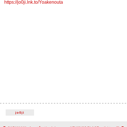
https://jo0ji.lnk.to/Yoakenouta
jo0ji