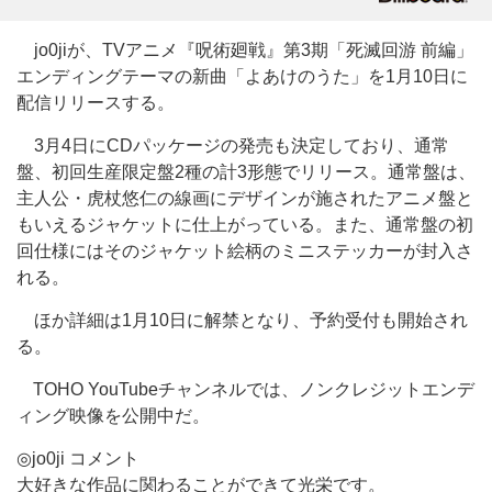
jo0jiが、TVアニメ『呪術廻戦』第3期「死滅回游 前編」
エンディングテーマの新曲「よあけのうた」を1月10日に
配信リリースする。
3月4日にCDパッケージの発売も決定しており、通常
盤、初回生産限定盤2種の計3形態でリリース。通常盤は、
主人公・虎杖悠仁の線画にデザインが施されたアニメ盤と
もいえるジャケットに仕上がっている。また、通常盤の初
回仕様にはそのジャケット絵柄のミニステッカーが封入さ
れる。
ほか詳細は1月10日に解禁となり、予約受付も開始され
る。
TOHO YouTubeチャンネルでは、ノンクレジットエンデ
ィング映像を公開中だ。
◎jo0ji コメント
大好きな作品に関わることができて光栄です。