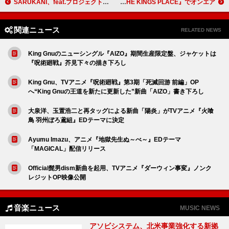
SARUKANI、feat.プロジェクト「arigato.」スタート 第1弾はみきまりあ（NOMELON NOLEMON）
綾小路 翔（氣志團）× GEN（04 Limited Sazabys） 、スペシャル音楽対談をJ-WAVE『THE KINGS PLACE』でオンエア
関連ニュース
RELATED NEWS
King Gnuのニューシングル『AIZO』期間生産限定盤、ジャケットは
『呪術廻戦』芥見下々の描き下ろし
King Gnu、TVアニメ『呪術廻戦』第3期「死滅回游 前編」OP
へ“King Gnuの王道を新たに更新した”新曲「AIZO」書き下ろし
大泉洋、玉置浩二と再タッグによる新曲「陽炎」がTVアニメ『火喰
鳥 羽州ぼろ鳶組』EDテーマに決定
Ayumu Imazu、アニメ『地獄先生ぬ～べ～』EDテーマ
「MAGICAL」配信リリース
Official髭男dism新曲を起用、TVアニメ『ダーウィン事変』ノンク
レジットOP映像公開
音楽ニュース
MUSIC NEWS
アソビシステム、北米事業強化する新拠