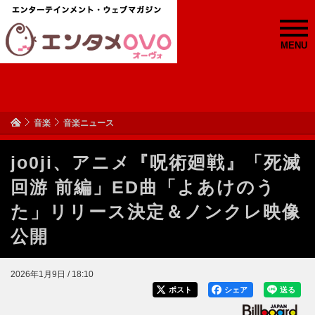
MENU
音楽
音楽ニュース
jo0ji、アニメ『呪術廻戦』「死滅
回游 前編」ED曲「よあけのう
た」リリース決定＆ノンクレ映像
公開
2026年1月9日 / 18:10
ポスト
シェア
送る