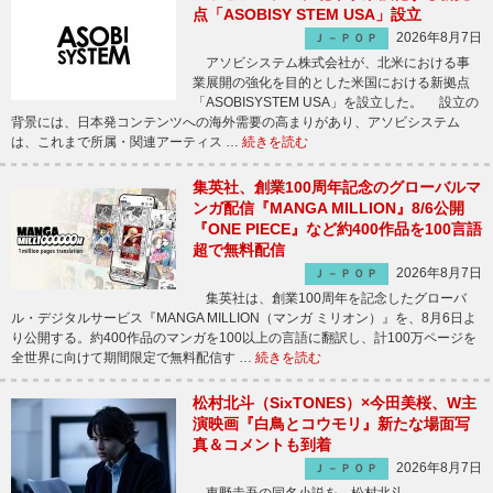
点「ASOBISY STEM USA」設立
2026年8月7日
Ｊ－ＰＯＰ
アソビシステム株式会社が、北米における事
業展開の強化を目的とした米国における新拠点
「ASOBISYSTEM USA」を設立した。 設立の
背景には、日本発コンテンツへの海外需要の高まりがあり、アソビシステム
は、これまで所属・関連アーティス …
続きを読む
集英社、創業100周年記念のグローバルマ
ンガ配信『MANGA MILLION』8/6公開
『ONE PIECE』など約400作品を100言語
超で無料配信
2026年8月7日
Ｊ－ＰＯＰ
集英社は、創業100周年を記念したグローバ
ル・デジタルサービス『MANGA MILLION（マンガ ミリオン）』を、8月6日よ
り公開する。約400作品のマンガを100以上の言語に翻訳し、計100万ページを
全世界に向けて期間限定で無料配信す …
続きを読む
松村北斗（SixTONES）×今田美桜、W主
演映画『白鳥とコウモリ』新たな場面写
真＆コメントも到着
2026年8月7日
Ｊ－ＰＯＰ