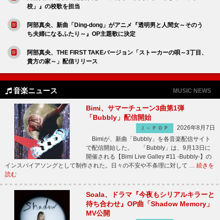
校」』の校歌を担当
阿部真央、新曲「Ding-dong」がアニメ『透明男と人間女～そのう
ち夫婦になるふたり～』OP主題歌に決定
阿部真央、THE FIRST TAKEバージョン「ストーカーの唄～3丁目、
貴方の家～」配信リリース
音楽ニュース
MUSIC NEWS
Bimi、サマーチューン3曲第1弾
「Bubbly」配信開始
2026年8月7日
Ｊ－ＰＯＰ
Bimiが、新曲「Bubbly」を各音楽配信サイト
で配信開始した。 「Bubbly」は、9月13日に
開催される【Bimi Live Galley #11 -Bubbly-】の
インスパイアソングとして制作された。日々の不安や不条理に対して …
続きを
読む
Soala、ドラマ『今夜もシリアルキラーと
待ち合わせ』OP曲「Shadow Memory」
MV公開