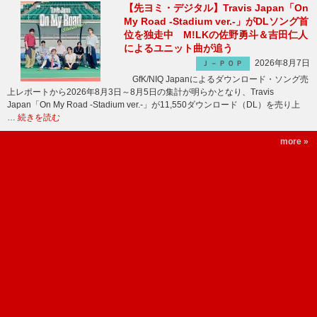
【先ヨミ・デジタル】Travis Japan「On
My Road -Stadium ver.-」がDLソング首
位を独走中 M!LKの佐野勇斗＆吉田仁人
によるユニット曲が追う
2026年8月7日
Ｊ－ＰＯＰ
GfK/NIQ Japanによるダウンロード・ソング売
上レポートから2026年8月3日～8月5日の集計が明らかとなり、Travis
Japan「On My Road -Stadium ver.-」が11,550ダウンロード（DL）を売り上
…
続きを読む
more »