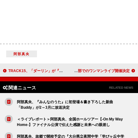
阿部真央
TRACK15、「ダーリン」が『あざとくて何が悪いの？』1月クールEDテーマに決定
SOIL＆“PIMP”SESSIONS、東京キネマ倶楽部でのワンマンライブ開催決定
関連ニュース
RELATED NEWS
阿部真央、『みんなのうた』に初登場＆書き下ろした新曲
「Buddy」が2～3月に放送決定
＜ライブレポート＞阿部真央、全国ホールツアー【-On My Way
Home-】ファイナル公演で伝えた感謝と未来への眼差し
阿部真央、故郷で開校予定の『大分県立夜間中学「学びヶ丘中学