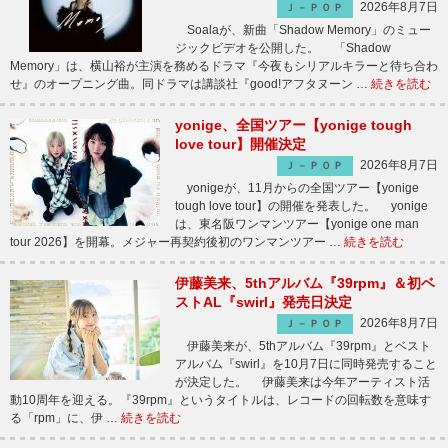
2026年8月7日
Ｊ－ＰＯＰ
Soalaが、新曲「Shadow Memory」のミュー
ジックビデオを公開した。 「Shadow
Memory」は、横山裕が主演を務めるドラマ『今夜もシリアルキラーと待ち合わ
せ』のオープニング曲。同ドラマは講談社『good!アフタヌーン …
続きを読む
yonige、全国ツアー【yonige tough
love tour】開催決定
2026年8月7日
Ｊ－ＰＯＰ
yonigeが、11月からの全国ツアー【yonige
tough love tour】の開催を発表した。 yonige
は、東名阪ワンマンツアー【yonige one man
tour 2026】を開幕。メジャー再契約後初のワンマンツアー …
続きを読む
伊藤美来、5thアルバム『39rpm』＆初ベ
ストAL『swirl』発売日決定
2026年8月7日
Ｊ－ＰＯＰ
伊藤美来が、5thアルバム『39rpm』とベスト
アルバム『swirl』を10月7日に同時発売すること
が決定した。 伊藤美来は今年アーティスト活
動10周年を迎える。『39rpm』というタイトルは、レコードの回転数を意味す
る「rpm」に、伊 …
続きを読む