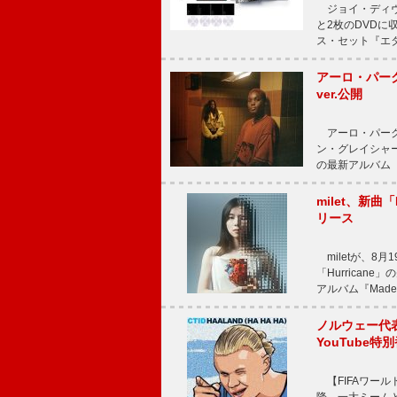
ジョイ・ディヴ
と2枚のDVD
ス・セット『エタ
アーロ・パーク
ver.公開
アーロ・パーク
ン・グレイシャー
の最新アルバム『
milet、新曲「
リース
miletが、8月
「Hurrica
アルバム『Made 
ノルウェー代表ハ
YouTube特
【FIFAワール