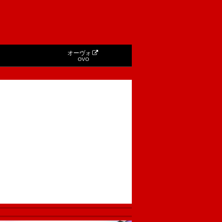
オーヴォ
OVO