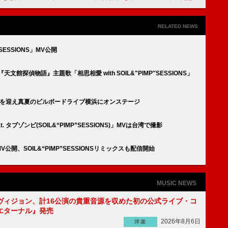
RELATED NEWS
 SESSIONS」MV公開
天文館探偵物語』主題歌「相思相愛 with SOIL&"PIMP″SESSIONS」
満島ひかりを迎え真夏のビルボードライブ横浜にオンステージ
t. タブゾンビ(SOIL&“PIMP”SESSIONS)」MVは台湾で撮影
公開、SOIL&“PIMP”SESSIONSリミックスも配信開始
MUSIC NEWS
ヴィジョン、計16公演の貴重音源を収めた初の公式ライブ・コ
エターナル』発売
2026年8月6日
洋楽