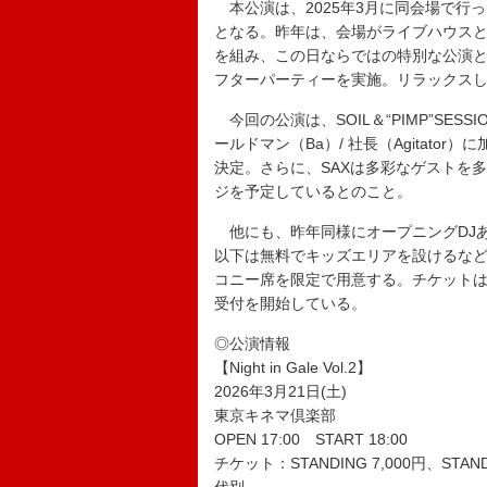
本公演は、2025年3月に同会場で行った【
となる。昨年は、会場がライブハウスという
を組み、この日ならではの特別な公演となっ
フターパーティーを実施。リラックス
今回の公演は、SOIL＆“PIMP”SESS
ールドマン（Ba）/ 社長（Agitat
決定。さらに、SAXは多彩なゲストを
ジを予定しているとのこと。
他にも、昨年同様にオープニングDJあ
以下は無料でキッズエリアを設けるな
コニー席を限定で用意する。チケットは
受付を開始している。
◎公演情報
【Night in Gale Vol.2】
2026年3月21日(土)
東京キネマ倶楽部
OPEN 17:00 START 18:00
チケット：STANDING 7,000円、STAND