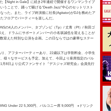
Night in Gale】に続き2年連続で開催するワンマンライブ
ことで、踊って騒げる“Death Jazz”中心のセットリスト
た。また、ライブ終演後に社長(Agitator)がDJを務めたア
したフロアでパーティーを楽しんだ。
IONSの4人のメンバー、タブゾンビ（Tp）/ 丈青（Pf）/ 秋田ゴ
or）に加え、ドラムにサポートメンバーの小名坂誠也を迎えることが
多数迎えた特別な公演を企画。この日ならではの豪華なステー
り、アフターパーティーあり、22歳以下は学割料金、小学生
ど、様々なサービスも予定。加えて、今回より座席指定のバル
1月8日より公式ファンサイト『デスジャズ研究会』会員先行
ING Under 22 5,300円、バルコニー席 9,000円 ※ドリンク