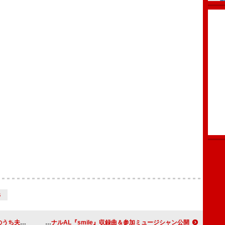
Ｓ
」配信リリース決定
今井美樹、約8年ぶりオリジナルAL『smile』収録曲＆参加ミュージシャン公開