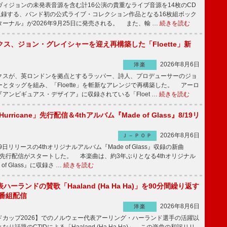
ィジョンの未発表音源を含む計16公演の貴重なライブ音源を14枚のCD
に収録する、バンド初の公式ライブ・コレクション作品となる16枚組ボック
ーナル』が2026年9月25日に発売される。 また、輸 …
続きを読む
ス、ジョン・グレイシャーを迎え再構築した「Floette」新
2026年8月6日
洋楽
スが、英ロンドンを拠点とするラッパー、詩人、プロデューサーのジョ
とタッグを組み、「Floette」を斬新なアレンジで再構築した。 アーロ
アンビギュアス・デザイア』に収録されている「Floet …
続きを読む
Hurricane」先行配信＆4thアルバム『Made of Glass』8/19リ
2026年8月6日
Ｊ－ＰＯＰ
19日リリースの4thオリジナルアルバム『Made of Glass』収録の新曲
ne」の先行配信がスタートした。 本楽曲は、約3年ぶりとなる4thオリジナル
of Glass』に収録さ …
続きを読む
ーランドの賛歌「Haaland (Ha Ha Ha)」を90分間繰り返す
別番組配信
2026年8月6日
洋楽
ドカップ2026】でのノルウェー代表アーリング・ハーランド選手の活躍以