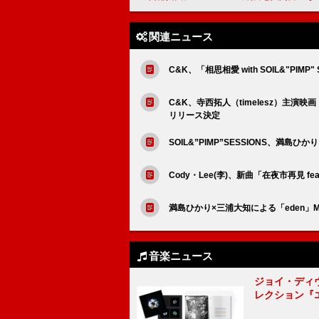
関連ニュース
C&K、「相思相愛 with SOIL&"PIMP"
C&K、寺西拓人（timelesz）主演映画『
リリース決定
SOIL&”PIMP”SESSIONS、
Cody・Lee(李)、新曲「在夜市再見 fea
満島ひかり×三浦大知による「eden」MV
音楽ニュース
ジョイ・ディ
レクション『