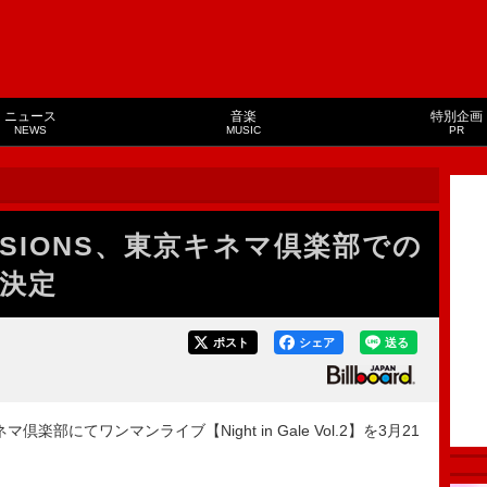
ニュース
音楽
特別企画
NEWS
MUSIC
PR
SESSIONS、東京キネマ倶楽部での
決定
ポスト
シェア
送る
マ倶楽部にてワンマンライブ【Night in Gale Vol.2】を3月21