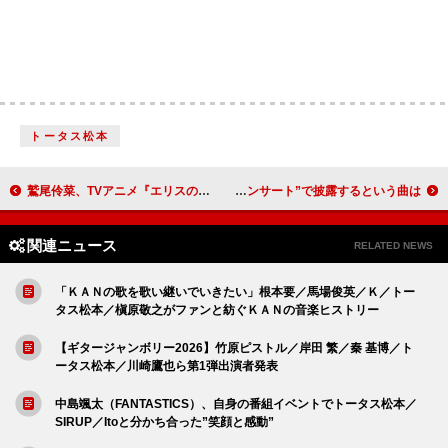
トータス松本
鷲尾伶菜、TVアニメ『エリスの聖杯』OP主題歌「Happy Ever After feat. 由薫」配信リリース決定
オリヴィア・ロドリゴ、今後も“演奏するすべてのコンサート”で披露するという曲は？
関連ニュース
RELATED NEWS
「ＫＡＮの歌を歌い継いでいきたい」根本要／馬場俊英／Ｋ／トー
タス松本／槇原敬之がファンと紡ぐＫＡＮの音楽ヒストリー
【ギタージャンボリー2026】竹原ピストル／岸田 繁／秦 基博／ト
ータス松本／川崎鷹也ら第1弾出演者発表
中島颯太（FANTASTICS）、自身の番組イベントでトータス松本／
SIRUP／Itoと分かち合った”笑顔と感動”