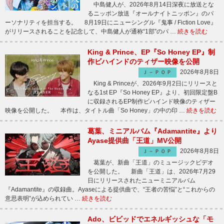
中島健人が、2026年8月14日深夜に放送とな
るニッポン放送『オールナイトニッポン』のパ
ーソナリティを担当する。 8月19日にニューシングル『鬼事 / Fiction Love』
がリリースされることを記念して、中島健人が通称“1部”のパ …
続きを読む
King & Prince、EP『So Honey EP』制
作ビハインドのティザー映像を公開
2026年8月8日
Ｊ－ＰＯＰ
King & Princeが、2026年9月2日にリリースと
なる1st EP『So Honey EP』より、初回限定盤B
に収録されるEP制作ビハインド映像のティザー
映像を公開した。 本作は、タイトル曲「So Honey」の中の印 …
続きを読む
葛葉、ミニアルバム『Adamantite』より
Ayase提供曲「王道」MV公開
2026年8月8日
Ｊ－ＰＯＰ
葛葉が、新曲「王道」のミュージックビデオ
を公開した。 新曲「王道」は、2026年7月29
日にリリースされたニューミニアルバム
『Adamantite』の収録曲。Ayaseによる提供曲で、“王者の苦悩”と“これからの
意思表明”が込められてい …
続きを読む
Ado、ビビッドでエネルギッシュな「モ