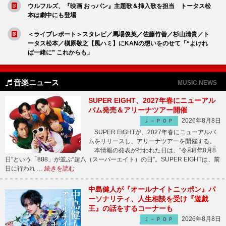
ウルフルズ、『映画 おっパン』主題歌＆挿入歌を担当 トータス松
本は劇中にも登場
＜ライブレポート＞スタレビ／馬場俊英／佐藤竹善／杉山清貴／ト
ータス松本／槇原敬之【風ハミ】にKANの想いをのせて「“よけれ
ば一緒に” これからも」
音楽ニュース
MUSIC NEWS
SUPER EIGHT、2027年春にニューアル
バム発売＆アリーナツアー開催
2026年8月8日
Ｊ－ＰＯＰ
SUPER EIGHTが、2027年春にニューアルバ
ムをリリースし、アリーナツアーを開催する。
本情報の発表が行われた日は、“令和8年8月8
日”という「888」が並ぶ“超八（スーパーエイト）の日”。SUPER EIGHTは、前
日に行われ …
続きを読む
中島健人が『オールナイトニッポン』パ
ーソナリティ、人生相談を受け『遊戯
王』の話をするコーナーも
2026年8月8日
Ｊ－ＰＯＰ